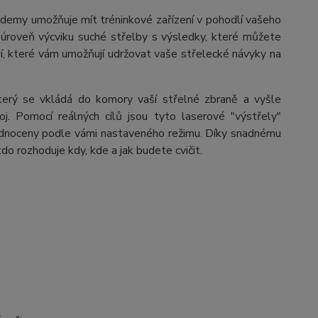
demy umožňuje mít tréninkové zařízení v pohodlí vašeho
 úroveň výcviku suché střelby s výsledky, které můžete
ní, které vám umožňují udržovat vaše střelecké návyky na
terý se vkládá do komory vaší střelné zbraně a vyšle
j. Pomocí reálných cílů jsou tyto laserové "výstřely"
noceny podle vámi nastaveného režimu. Díky snadnému
do rozhoduje kdy, kde a jak budete cvičit.