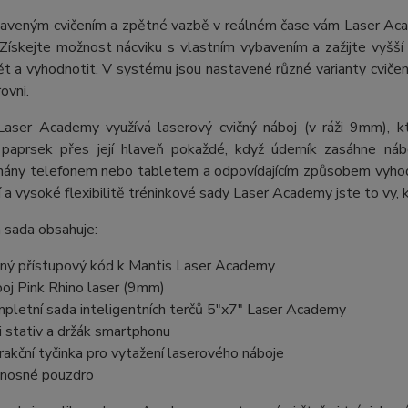
taveným cvičením a zpětné vazbě v reálném čase vám Laser Aca
Získejte možnost nácviku s vlastním vybavením a zažijte vyšší
ět a vyhodnotit. V systému jsou nastavené různé varianty cviče
ovni.
aser Academy využívá laserový cvičný náboj (v ráži 9mm), k
 paprsek přes její hlaveň pokaždé, když úderník zasáhne nábo
ány telefonem nebo tabletem a odpovídajícím způsobem vyhod
 a vysoké flexibilitě tréninkové sady Laser Academy jste to vy, k
 sada obsahuje:
ný přístupový kód k Mantis Laser Academy
oj Pink Rhino laser (9mm)
pletní sada inteligentních terčů 5"x7" Laser Academy
i stativ a držák smartphonu
rakční tyčinka pro vytažení laserového náboje
nosné pouzdro