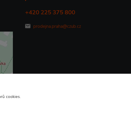
+420 225 375 800
prodejna.praha@czub.cz
rů cookies.