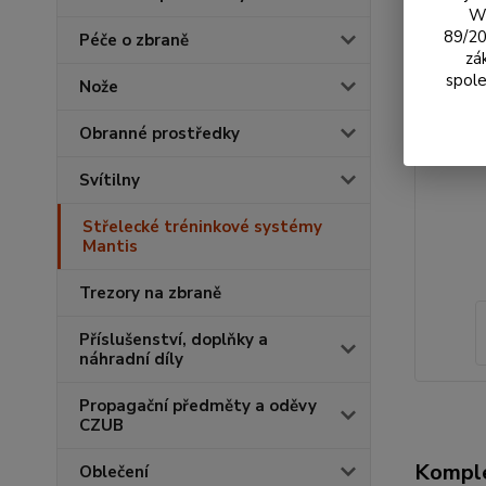
We
89/20
Péče o zbraně
zá
spole
Nože
Obranné prostředky
Svítilny
Střelecké tréninkové systémy
Mantis
Trezory na zbraně
Příslušenství, doplňky a
náhradní díly
Propagační předměty a oděvy
CZUB
Komple
Oblečení