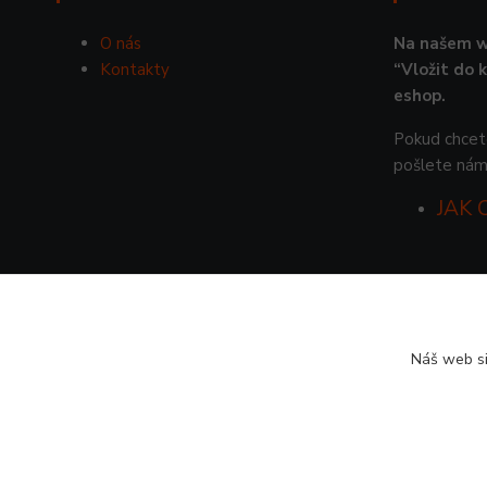
O nás
Na našem w
Kontakty
“Vložit do 
eshop.
Pokud chcete
pošlete nám
JAK
Náš web si