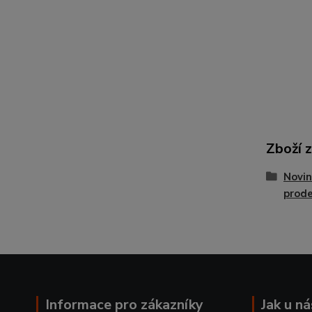
Zboží 
Novin
prode
Informace pro zákazníky
Jak u n