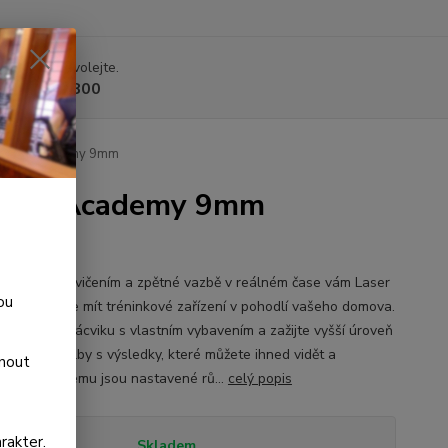
 si rady? Zavolejte.
 225 375 800
 Laser Academy 9mm
Laser Academy 9mm
4001
astaveným cvičením a zpětné vazbě v reálném čase vám Laser
ou
y umožňuje mít tréninkové zařízení v pohodlí vašeho domova.
te možnost nácviku s vlastním vybavením a zažijte vyšší úroveň
u suché střelby s výsledky, které můžete ihned vidět a
dnout
otit. V systému jsou nastavené rů...
celý popis
rakter.
tupnost
Skladem