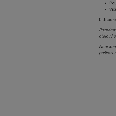
Pou
Víc
K dispozic
Poznámky
olejový p
Není komp
poškozen