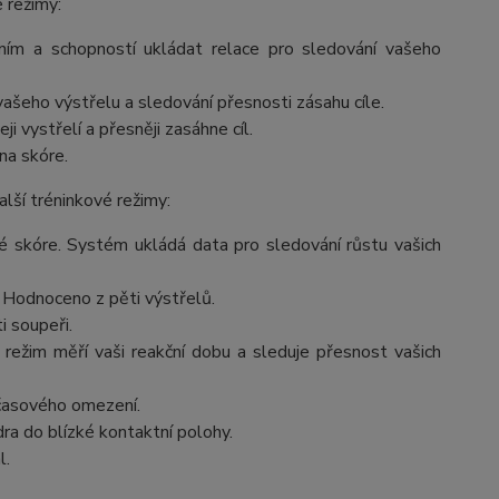
é režimy:
áním a schopností ukládat relace pro sledování vašeho
šeho výstřelu a sledování přesnosti zásahu cíle.
i vystřelí a přesněji zasáhne cíl.
 na skóre.
lší tréninkové režimy:
ové skóre. Systém ukládá data pro sledování růstu vašich
. Hodnoceno z pěti výstřelů.
i soupeři.
ežim měří vaši reakční dobu a sleduje přesnost vašich
 časového omezení.
ra do blízké kontaktní polohy.
l.