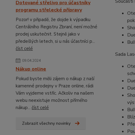
Součástí 
Dotované střelivo pro účastníky
programu střelecké přípravy
Ote
Pozor! v připadě, že dojde k výpadku
pok
Centrálního Registru Zbraní, není možné
Sho
prodej uskutečnit. Stejně jako v
Due
předešlých letech, si u nás účastníci p...
Bul
číst celé
Sada Lase
09.04.2024
Ote
Nákup online
sch
Pokud byste měli zájem o nákup z naší
Due
kamenné prodejny v Praze online, rádi
Due
Vám vyjdeme vstříc. Ačkoliv na našem
Sho
webu neexistuje možnost přímého
výs
nákup...
číst celé
Bul
Blí
Zobrazit všechny novinky
Pře
Pou