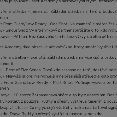
sady je aplikace Laser Academy s nastavenými čtyřmi tréninkov
vřená střelba - jeden cíl: Základní střelba na terč s bodov
roku.
t From Guard/Low Ready - One Shot: Na znamení je měřen čas va
l - Single Shot: Vy a tréninkový partner soutěžíte o to, kdo rychlej
lseye - Pět ran: Bez časového limitu, bez výzvy, střelba pěti ran
r Academy dále obsahuje aktivační kód, který umožní využívat da
vřená střelba - více cílů: Základní střelba na více cílů a celk
opností.
l - Best of Five Series: První, kdo zasáhne na terč , dostává bod
l - Nejvyšší skóre: Nejrychlejší a nejpřesnější střelecké kolo prot
t From Guard/Low Ready - Multi-Shot: Počínaje výzvou tento r
třelů.
lseye - 10 shots: Zaznamenává skóre a splity z deseti ran. Bez
zký kontakt z pouzdra: Rychlý a přesný výstřel s tasením z pouzd
kvapivá situace: Co nejrychlejší výstřel v reakci na startovní signá
zdro Draw: Rychlý a přesný výstřel s tasením z pouzdra.