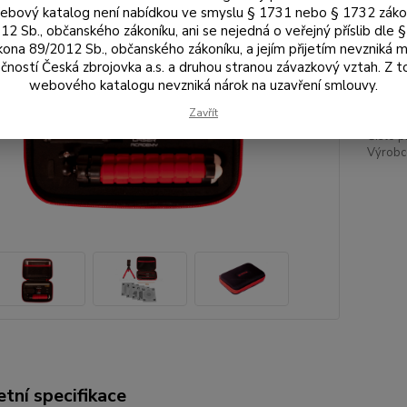
bový katalog není nabídkou ve smyslu § 1731 nebo § 1732 zák
12 Sb., občanského zákoníku, ani se nejedná o veřejný příslib dle 
kona 89/2012 Sb., občanského zákoníku, a jejím přijetím nevzniká m
3 
čností Česká zbrojovka a.s. a druhou stranou závazkový vztah. Z 
2 5
webového katalogu nevzniká nárok na uzavření smlouvy.
Zavřít
Číslo p
Výrobc
tní specifikace