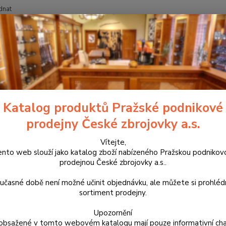
dnat
Nevíte
Hledat
+420
třelecké tréninkové systémy Mantis
Laserová tréninková sada MANTIS
rová tréninková sada MANTIS 
Katalog produktů Pražské podnikové
prodejny České zbrojovky a.s.
MT-
Vítejte,
Díky n
ento web slouží jako katalog zboží nabízeného Pražskou podnikov
Academ
prodejnou České zbrojovky a.s..
Získej
výcvik
učasné době není možné učinit objednávku, ale můžete si prohlé
vyhodn
sortiment prodejny.
Upozornění
obsažené v tomto webovém katalogu mají pouze informativní cha
Dos