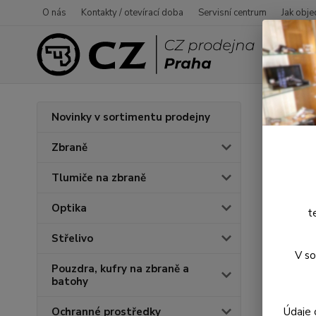
O nás
Kontakty / otevírací doba
Servisní centrum
Jak obje
Úvod
S
Novinky v sortimentu prodejny
Lase
Zbraně
Tlumiče na zbraně
Novinka
Optika
t
Střelivo
V so
Pouzdra, kufry na zbraně a
batohy
Údaje 
Ochranné prostředky