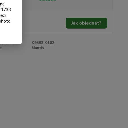
ona
§ 1733
ezi
100 Kč
/
ks
tohoto
Jak objednat?
62 Kč
bez DPH
roduktu:
K9393-0102
e:
Mantis