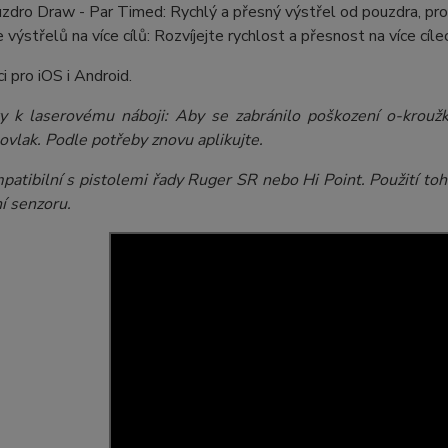
zdro Draw - Par Timed: Rychlý a přesný výstřel od pouzdra, pro
e výstřelů na více cílů: Rozvíjejte rychlost a přesnost na více cíle
i pro iOS i Android.
 k laserovému náboji: Aby se zabránilo poškození o-kroužků
ovlak. Podle potřeby znovu aplikujte.
atibilní s pistolemi řady Ruger SR nebo Hi Point. Použití toh
í senzoru.