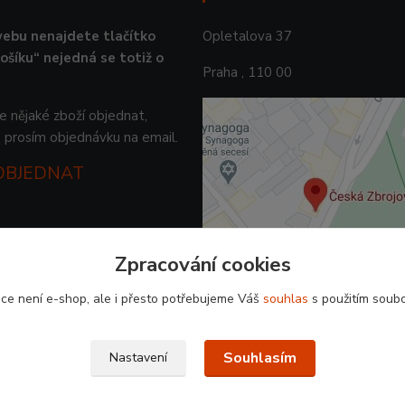
ebu nenajdete tlačítko
Opletalova 37
košíku“ nejedná se totiž o
Praha , 110 00
 nějaké zboží objednat,
 prosím objednávku na email.
 OBJEDNAT
Zpracování cookies
ce není e-shop, ale i přesto potřebujeme Váš
souhlas
s použitím soubo
Souhlasím
Nastavení