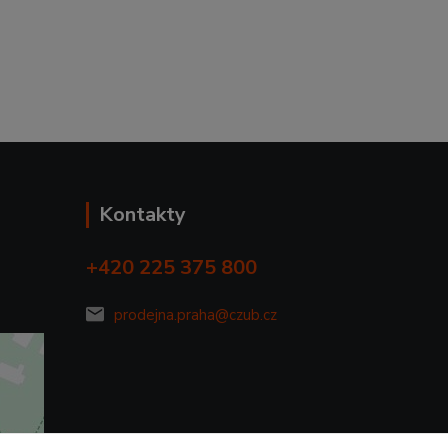
Kontakty
+420 225 375 800
prodejna.praha@czub.cz