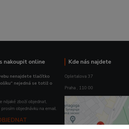
ás nakoupit online
Kde nás najdete
ebu nenajdete tlačítko
Opletalova 37
košíku“ nejedná se totiž o
Praha , 110 00
 nějaké zboží objednat,
 prosím objednávku na email.
 OBJEDNAT