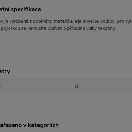
tní specifikace
v je vyrobená z odolného materiálu a je skvělou volbou pro výl
 pojistkou se nemusíte obávat o případné úniky tekutiny.
etry
m
1l
zařazeno v kategoriích