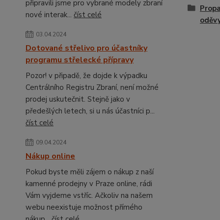
připravili jsme pro vybrané modely zbraní
Propa
nové interak...
číst celé
oděv
03.04.2024
Dotované střelivo pro účastníky
programu střelecké přípravy
Pozor! v připadě, že dojde k výpadku
Centrálního Registru Zbraní, není možné
prodej uskutečnit. Stejně jako v
předešlých letech, si u nás účastníci p...
číst celé
09.04.2024
Nákup online
Pokud byste měli zájem o nákup z naší
kamenné prodejny v Praze online, rádi
Vám vyjdeme vstříc. Ačkoliv na našem
webu neexistuje možnost přímého
nákup...
číst celé