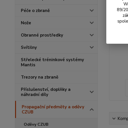
We
89/20
Péče o zbraně
zá
spole
Nože
Obranné prostředky
Svítilny
Střelecké tréninkové systémy
Mantis
Trezory na zbraně
Příslušenství, doplňky a
náhradní díly
Propagační předměty a oděvy
CZUB
Kompl
Oděvy CZUB