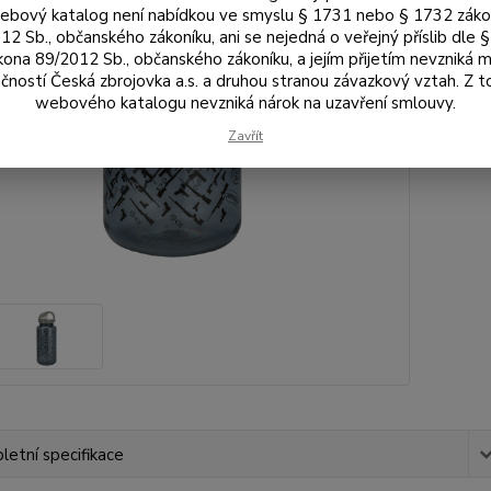
bový katalog není nabídkou ve smyslu § 1731 nebo § 1732 zák
58
12 Sb., občanského zákoníku, ani se nejedná o veřejný příslib dle 
479
kona 89/2012 Sb., občanského zákoníku, a jejím přijetím nevzniká m
čností Česká zbrojovka a.s. a druhou stranou závazkový vztah. Z 
webového katalogu nevzniká nárok na uzavření smlouvy.
Číslo p
Zavřít
etní specifikace