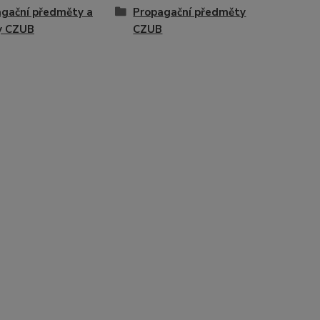
gační předměty a
Propagační předměty
y CZUB
CZUB