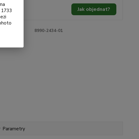
ona
0 Kč
/
ks
Jak objednat?
§ 1733
 Kč
bez DPH
ezi
tohoto
roduktu:
8990-2434-01
Parametry