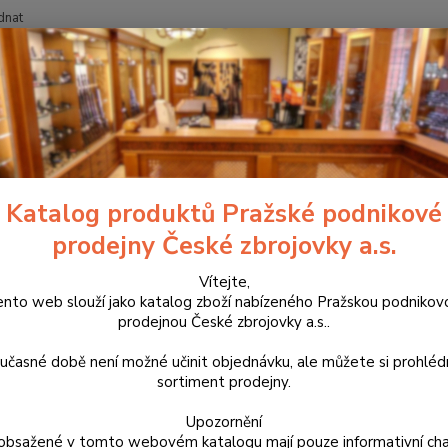
dnat
Nevíte
Hledat
+420
ropagační předměty a oděvy CZUB
Lahev Nalgene 1l CZUB 2025
v Nalgene 1l CZUB 2025
Katalog produktů Pražské podnikové
prodejny České zbrojovky a.s.
Tato l
pro vý
Vítejte,
ento web slouží jako katalog zboží nabízeného Pražskou podnikov
uzávěr
prodejnou České zbrojovky a.s..
celý p
učasné době není možné učinit objednávku, ale můžete si prohlé
sortiment prodejny.
Dos
Upozornění
obsažené v tomto webovém katalogu mají pouze informativní cha