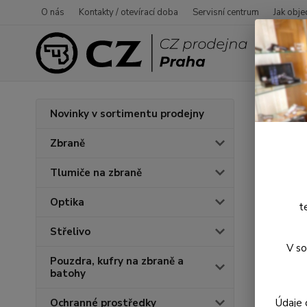
O nás
Kontakty / otevírací doba
Servisní centrum
Jak obje
Úvod
P
Novinky v sortimentu prodejny
Lahe
Zbraně
Tlumiče na zbraně
Novinka
Optika
t
Střelivo
V so
Pouzdra, kufry na zbraně a
batohy
Údaje 
Ochranné prostředky