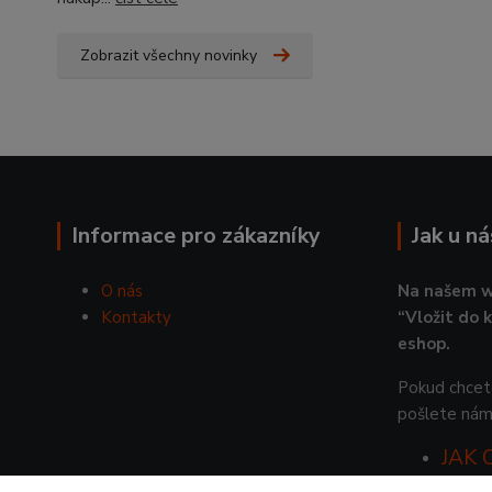
Zobrazit všechny novinky
Informace pro zákazníky
Jak u n
O nás
Na našem w
Kontakty
“Vložit do 
eshop.
Pokud chcete
pošlete nám
JAK