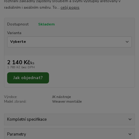
rozhraní základny zajištěny šroubem a svými výstupky aretovány v
radiálním i axiálním směru. To...
celý popis
Dostupnost
Skladem
Varianta
2 140 Kč
/
ks
1 769 Kč
bez DPH
Jak objednat?
Výrobce:
JK nástroje
Model zbraně:
Weaver montáže
Kompletní specifikace
Parametry