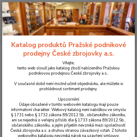
+420 225 375 800
Menu
Hledat
Katalog produktů Pražské podnikové
Úvod
Optika
Montáže, weaver lišty
Kroužky pro weaver montáž
prodejny České zbrojovky a.s.
Hunting
Vítejte,
Kroužky pro weaver montáž
tento web slouží jako katalog zboží nabízeného Pražskou
podnikovou prodejnou České zbrojovky a.s..
Hunting
V současné době není možné učinit objednávku, ale můžete si
prohlédnout sortiment prodejny.
Novinka
Upozornění
Údaje obsažené v tomto webovém katalogu mají pouze
informativní charakter. Webový katalog není nabídkou ve smyslu
§ 1731 nebo § 1732 zákona 89/2012 Sb., občanského zákoníku,
ani se nejedná o veřejný příslib dle § 1733 zákona 89/2012 Sb.,
občanského zákoníku, a jejím přijetím nevzniká mezi společností
Česká zbrojovka a.s. a druhou stranou závazkový vztah. Z tohoto
webového katalogu nevzniká nárok na uzavření smlouvy.