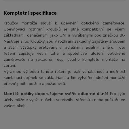
Kompletní specifikace
Kroužky montáže slouží k upevnění optického zaměřovače.
Upevňovací rozhraní kroužků je plně kompatibilní se všemi
základnami, označenými jako UNI a vyráběnými pod značkou JK-
Nástroje s.r.o. Kroužky jsou v rozhraní základny zajištěny šroubem
a svými výstupky aretovány v radiálním i axiálním směru. Toto
řešení zajišťuje velmi tuhé a spolehlivé uložení optického
zaměřovače na základně, resp. celého kompletu montáže na
zbrani.
Výraznou výhodou tohoto řešení je pak variabilnost a možnost
kombinací objímek se základnami a tím vytvoření ideální montáže
přesně podle potřeb a požadavků.
Montáž optiky doporučujeme svěřit odborné dílně!
Pro tyto
účely můžete využít našeho servisního střediska nebo puškaře ve
vašem okolí.