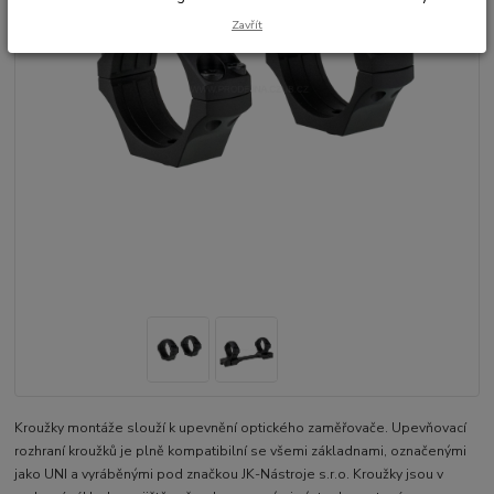
Zavřít
Kroužky montáže slouží k upevnění optického zaměřovače. Upevňovací
rozhraní kroužků je plně kompatibilní se všemi základnami, označenými
jako UNI a vyráběnými pod značkou JK-Nástroje s.r.o. Kroužky jsou v