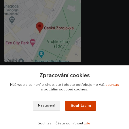
Zpracování cookies
Kontakty
Náš web sice není e-shop, ale i přesto potřebujeme Váš
souhlas
+420 225 375 800
s použitím souborů cookies.
prodejna.praha@czub.cz
Souhlasím
Nastavení
Souhlas můžete odmítnout
zde
.