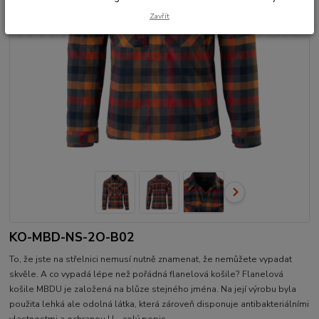
Zavřít
KO-MBD-NS-2O-B02
To, že jste na střelnici nemusí nutně znamenat, že nemůžete vypadat
skvěle. A co vypadá lépe než pořádná flanelová košile? Flanelová
košile MBDU je založená na blůze stejného jména. Na její výrobu byla
použita lehká ale odolná látka, která zároveň disponuje antibakteriálními
vlastnostmi a ochranou U...
celý popis