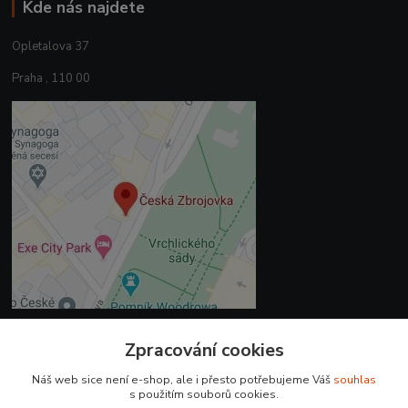
Kde nás najdete
Opletalova 37
Praha , 110 00
Zpracování cookies
Kontakty
Náš web sice není e-shop, ale i přesto potřebujeme Váš
souhlas
+420 225 375 800
s použitím souborů cookies.