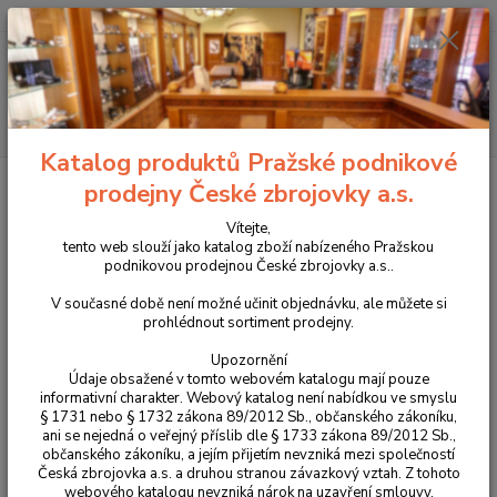
+420 225 375 800
Menu
Hledat
Katalog produktů Pražské podnikové
Úvod
Oblečení
Košile Helikon MBDU
prodejny České zbrojovky a.s.
Košile Helikon MBDU
Vítejte,
tento web slouží jako katalog zboží nabízeného Pražskou
podnikovou prodejnou České zbrojovky a.s..
Novinka
V současné době není možné učinit objednávku, ale můžete si
prohlédnout sortiment prodejny.
Upozornění
Údaje obsažené v tomto webovém katalogu mají pouze
informativní charakter. Webový katalog není nabídkou ve smyslu
§ 1731 nebo § 1732 zákona 89/2012 Sb., občanského zákoníku,
ani se nejedná o veřejný příslib dle § 1733 zákona 89/2012 Sb.,
občanského zákoníku, a jejím přijetím nevzniká mezi společností
Česká zbrojovka a.s. a druhou stranou závazkový vztah. Z tohoto
webového katalogu nevzniká nárok na uzavření smlouvy.