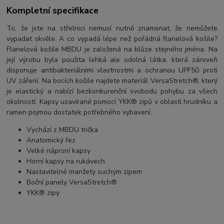
Kompletní specifikace
To, že jste na střelnici nemusí nutně znamenat, že nemůžete
vypadat skvěle. A co vypadá lépe než pořádná flanelová košile?
Flanelová košile MBDU je založená na blůze stejného jména. Na
její výrobu byla použita lehká ale odolná látka, která zároveň
disponuje antibakteriálními vlastnostmi a ochranou UPF50 proti
UV záření. Na bocích košile najdete materiál VersaStretch®, který
je elastický a nabízí bezkonkurenční svobodu pohybu za všech
okolností. Kapsy uzavírané pomocí YKK® zipů v oblasti hrudníku a
ramen pojmou dostatek potřebného vybavení.
Vychází z MBDU trička
Anatomický řez
Velké náprsní kapsy
Horní kapsy na rukávech
Nastavitelné manžety suchým zipem
Boční panely VersaStretch®
YKK® zipy