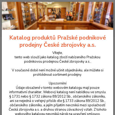
+420 225 375 800
Menu
Hledat
Katalog produktů Pražské podnikové
Úvod
Oblečení
Kalhoty Helikon UTP Ripstop Olive Green
prodejny České zbrojovky a.s.
Kalhoty Helikon UTP Ripstop
Vítejte,
tento web slouží jako katalog zboží nabízeného Pražskou
Olive Green
podnikovou prodejnou České zbrojovky a.s..
V současné době není možné učinit objednávku, ale můžete si
prohlédnout sortiment prodejny.
Upozornění
Údaje obsažené v tomto webovém katalogu mají pouze
informativní charakter. Webový katalog není nabídkou ve smyslu
§ 1731 nebo § 1732 zákona 89/2012 Sb., občanského zákoníku,
ani se nejedná o veřejný příslib dle § 1733 zákona 89/2012 Sb.,
občanského zákoníku, a jejím přijetím nevzniká mezi společností
Česká zbrojovka a.s. a druhou stranou závazkový vztah. Z tohoto
webového katalogu nevzniká nárok na uzavření smlouvy.