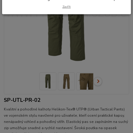
Zavřít
SP-UTL-PR-02
Kvalitní a pohodlné kalhoty Helikon-Tex® UTP® (Urban Tactical Pants)
ve vojenském stylu navržené pro uživatele, kteří ocení praktické kapsy,
nenápadný vzhled a pohodlný střih. Elastický pas se zapínáním na suchý
zip umožňuje snadné a rychlé nastavení. Široká poutka na opasek