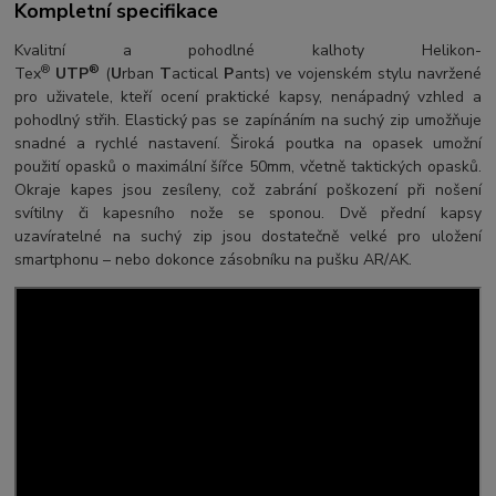
Kompletní specifikace
Kvalitní a
pohodlné kalhoty Helikon-
®
®
Tex
UTP
(
U
rban
T
actical
P
ants) ve vojenském stylu navržené
pro uživatele, kteří ocení praktické kapsy, nenápadný vzhled a
pohodlný střih. Elastický pas se zapínáním na suchý zip umožňuje
snadné a rychlé nastavení. Široká poutka na opasek umožní
použití opasků o maximální šířce 50mm, včetně taktických opasků.
Okraje kapes jsou zesíleny, což zabrání poškození při nošení
svítilny či kapesního nože se sponou. Dvě přední kapsy
uzavíratelné na suchý zip jsou dostatečně velké pro uložení
smartphonu – nebo dokonce zásobníku na pušku AR/AK.