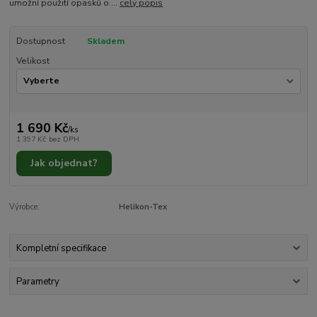
umožní použití opasků o ...
celý popis
Dostupnost
Skladem
Velikost
1 690 Kč
/
ks
1 397 Kč
bez DPH
Jak objednat?
Výrobce:
Helikon-Tex
Kompletní specifikace
Parametry