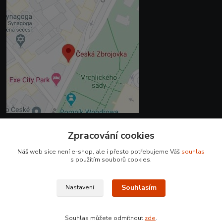
Zpracování cookies
Kontakty
Náš web sice není e-shop, ale i přesto potřebujeme Váš
souhlas
+420 225 375 800
s použitím souborů cookies.
prodejna.praha@czub.cz
Souhlasím
Nastavení
Souhlas můžete odmítnout
zde
.