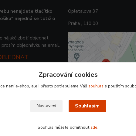
ebu nenajdete tlačítko
Opletalova 37
košíku“ nejedná se totiž o
Praha , 110 00
 nějaké zboží objednat,
 prosím objednávku na email.
 OBJEDNAT
Zpracování cookies
ce není e-shop, ale i přesto potřebujeme Váš
souhlas
s použitím soubo
Souhlasím
Nastavení
Souhlas můžete odmítnout
zde
.