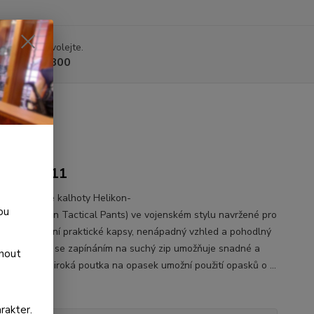
 si rady? Zavolejte.
 225 375 800
e
UTL-PR-11
ní a pohodlné kalhoty Helikon-
ou
TP® (Urban Tactical Pants) ve vojenském stylu navržené pro
ele, kteří ocení praktické kapsy, nenápadný vzhled a pohodlný
 Elastický pas se zapínáním na suchý zip umožňuje snadné a
dnout
 nastavení. Široká poutka na opasek umožní použití opasků o ...
opis
rakter.