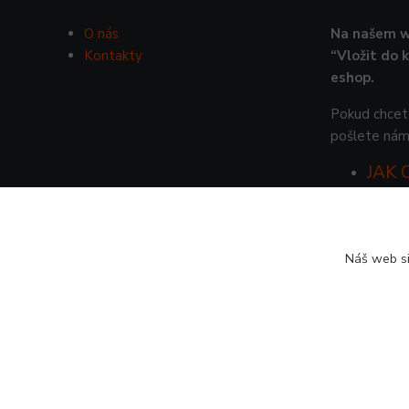
O nás
Na našem w
Kontakty
“Vložit do 
eshop.
Pokud chcete
pošlete nám
JAK
Náš web si