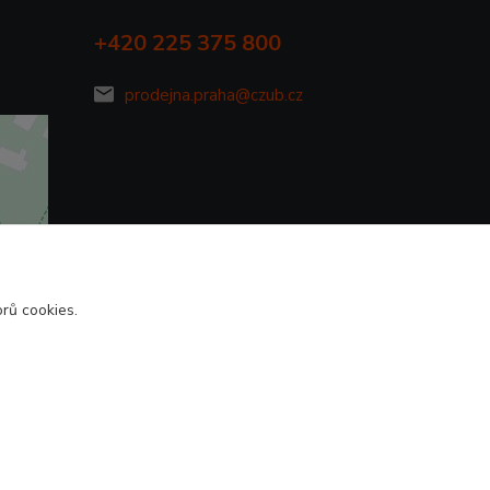
+420 225 375 800
prodejna.praha@czub.cz
rů cookies.