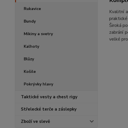
Komple
Rukavice
Kvalitní a
praktické
Bundy
Široká po
zabrání p
Mikiny a svetry
velké pr
Kalhoty
Blůzy
Košile
Pokrývky hlavy
Taktické vesty a chest rigy
Střelecké terče a záslepky
Zboží ve slevě