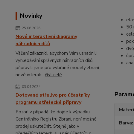
Novinky
ela
50 
25.06.2026
cel
Nové interaktivní diagramy
pok
náhradních dílů
dvo
Vážení zákazníci, abychom Vám usnadnili
úpr
vyhledávání správných náhradních dílů,
ana
připravili jsme pro vybrané modely zbraní
nové interak...
číst celé
03.04.2024
Param
Dotované střelivo pro účastníky
programu střelecké přípravy
Materi
Pozor! v připadě, že dojde k výpadku
Centrálního Registru Zbraní, není možné
Barva
prodej uskutečnit. Stejně jako v
předešlých letech, si u nás účastníci p...