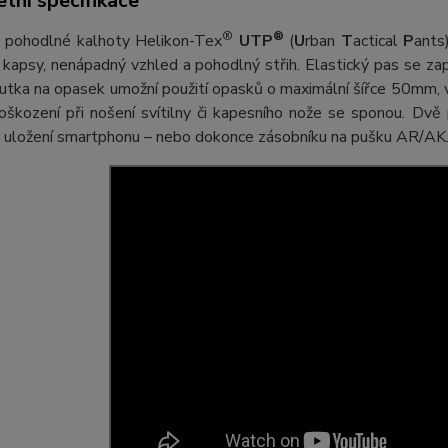
tní specifikace
®
®
pohodlné kalhoty Helikon-Tex
UTP
(
U
rban
T
actical
P
ants
 kapsy, nenápadný vzhled a pohodlný střih. Elastický pas se za
utka na opasek umožní použití opasků o maximální šířce 50mm, v
oškození při nošení svítilny či kapesního nože se sponou. Dvě
o uložení smartphonu – nebo dokonce zásobníku na pušku AR/AK