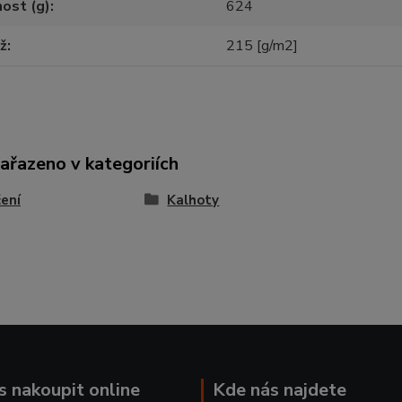
ost (g)
624
ž
215 [g/m2]
zařazeno v kategoriích
ení
Kalhoty
ás nakoupit online
Kde nás najdete