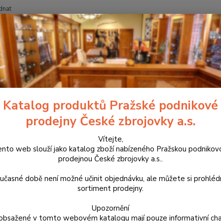
dnat
Nevíte
Hledat
+420
blečení
Kalhoty Helikon UTP Ripstop Coyote
oty Helikon UTP Ripstop Coyot
Katalog produktů Pražské podnikové
prodejny České zbrojovky a.s.
SP-
Vítejte,
Kvalit
ento web slouží jako katalog zboží nabízeného Pražskou podnikov
Tex® U
prodejnou České zbrojovky a.s..
uživat
střih.
učasné době není možné učinit objednávku, ale můžete si prohlé
rychlé
sortiment prodejny.
celý p
Upozornění
obsažené v tomto webovém katalogu mají pouze informativní cha