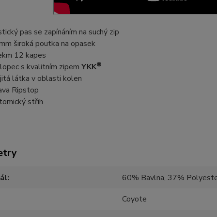
stický pas se zapínáním na suchý zip
mm široká poutka na opasek
ekm 12 kapes
®
lopec s kvalitním zipem
YKK
jitá látka v oblasti kolen
ava Ripstop
tomický střih
etry
ál
60% Bavlna, 37% Polyeste
Coyote