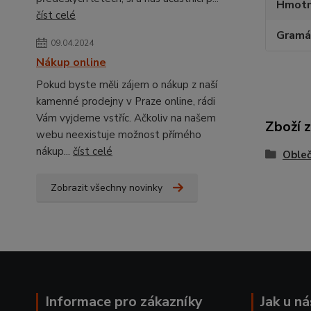
Hmotn
číst celé
Gramá
09.04.2024
Nákup online
Pokud byste měli zájem o nákup z naší
kamenné prodejny v Praze online, rádi
Vám vyjdeme vstříc. Ačkoliv na našem
Zboží 
webu neexistuje možnost přímého
nákup...
číst celé
Obleč
Zobrazit všechny novinky
Informace pro zákazníky
Jak u n