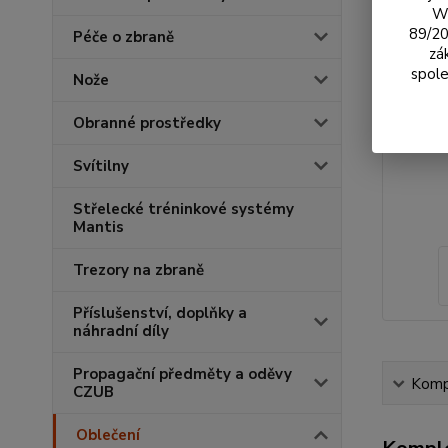
We
89/20
Péče o zbraně
zá
spole
Nože
Obranné prostředky
Svítilny
Střelecké tréninkové systémy
Mantis
Trezory na zbraně
Příslušenství, doplňky a
náhradní díly
Propagační předměty a oděvy
Kompl
CZUB
Oblečení