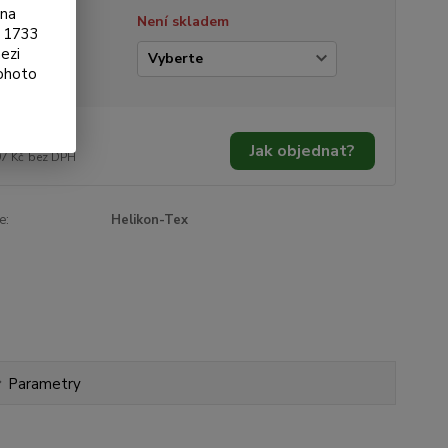
ona
tupnost
Není skladem
§ 1733
ezi
ikost
tohoto
690 Kč
/
ks
Jak objednat?
97 Kč
bez DPH
e:
Helikon-Tex
Parametry