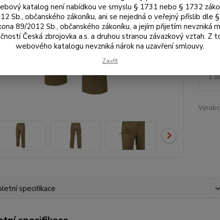
bový katalog není nabídkou ve smyslu § 1731 nebo § 1732 zák
Dos
12 Sb., občanského zákoníku, ani se nejedná o veřejný příslib dle 
kona 89/2012 Sb., občanského zákoníku, a jejím přijetím nevzniká m
Vel
čností Česká zbrojovka a.s. a druhou stranou závazkový vztah. Z 
webového katalogu nevzniká nárok na uzavření smlouvy.
Zavřít
1 
1 3
Výrobc
etní specifikace