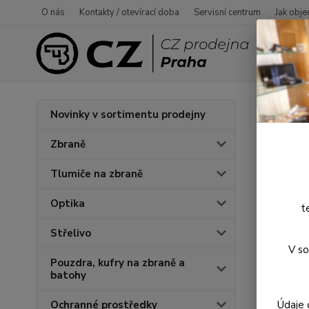
O nás
Kontakty / otevírací doba
Servisní centrum
Jak obje
Úvod
O
Novinky v sortimentu prodejny
Kalh
Zbraně
Tlumiče na zbraně
Optika
t
Střelivo
V so
Pouzdra, kufry na zbraně a
batohy
Údaje 
Ochranné prostředky