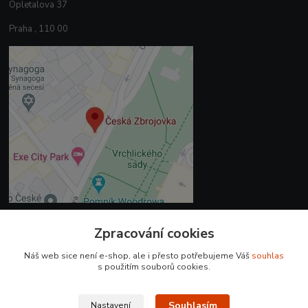
Opletalova 37
Praha , 110 00
Zpracování cookies
Kontakty
Náš web sice není e-shop, ale i přesto potřebujeme Váš
souhlas
+420 225 375 800
s použitím souborů cookies.
prodejna.praha@czub.cz
Souhlasím
Nastavení