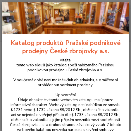
+420 225 375 800
Menu
Hledat
Katalog produktů Pražské podnikové
Úvod
Příslušenství, doplňky a náhradní díly
Pro pistole
Mířidla
prodejny České zbrojovky a.s.
Hledí
Hledí luminiscenční pro CZ P-10
Vítejte,
Hledí luminiscenční pro CZ P-10
tento web slouží jako katalog zboží nabízeného Pražskou
podnikovou prodejnou České zbrojovky a.s..
Novinka
V současné době není možné učinit objednávku, ale můžete si
prohlédnout sortiment prodejny.
Upozornění
Údaje obsažené v tomto webovém katalogu mají pouze
informativní charakter. Webový katalog není nabídkou ve smyslu
§ 1731 nebo § 1732 zákona 89/2012 Sb., občanského zákoníku,
ani se nejedná o veřejný příslib dle § 1733 zákona 89/2012 Sb.,
občanského zákoníku, a jejím přijetím nevzniká mezi společností
Česká zbrojovka a.s. a druhou stranou závazkový vztah. Z tohoto
webového katalogu nevzniká nárok na uzavření smlouvy.