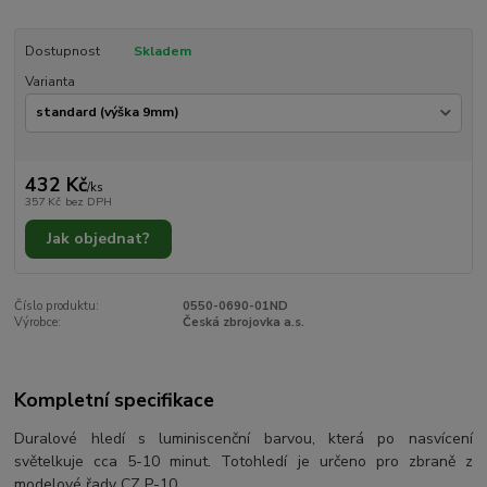
Dostupnost
Skladem
Varianta
432 Kč
/
ks
357 Kč
bez DPH
Jak objednat?
Číslo produktu:
0550-0690-01ND
Výrobce:
Česká zbrojovka a.s.
Kompletní specifikace
Duralové hledí s luminiscenční barvou, která po nasvícení
světelkuje cca 5-10 minut. Totohledí je určeno pro zbraně z
modelové řady CZ P-10.