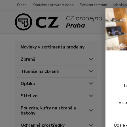
O nás
Kontakty / otevírací doba
Servisní centrum
Jak obje
Úvod
P
Novinky v sortimentu prodejny
Hled
Zbraně
Tlumiče na zbraně
Novinka
Optika
t
Střelivo
V so
Pouzdra, kufry na zbraně a
batohy
Údaje 
Ochranné prostředky