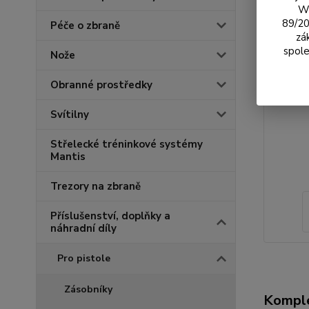
We
89/20
Péče o zbraně
zá
spole
Nože
Obranné prostředky
Svítilny
Střelecké tréninkové systémy
Mantis
Trezory na zbraně
Příslušenství, doplňky a
náhradní díly
Pro pistole
Zásobníky
Komple