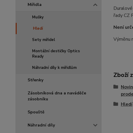
Mířidla
Duralové 
řady CZ 
Mušky
Není ur
Hledí
Výměnu mí
Sety mířidel
Montážní destičky Optics
Ready
Náhradní díly k mířidlům
Zboží 
Střenky
Novin
Zásobníková dna a naváděče
prode
zásobníku
Hledí
Spouště
Náhradní díly