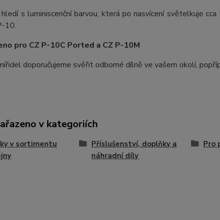
hledí s luminiscenční barvou, která po nasvícení světelkuje cc
P-10.
čeno pro CZ P-10C Ported a CZ P-10M
řidel doporučujeme svěřit odborné dílně ve vašem okolí, popříp
zařazeno v kategoriích
ky v sortimentu
Příslušenství, doplňky a
Pro 
jny
náhradní díly