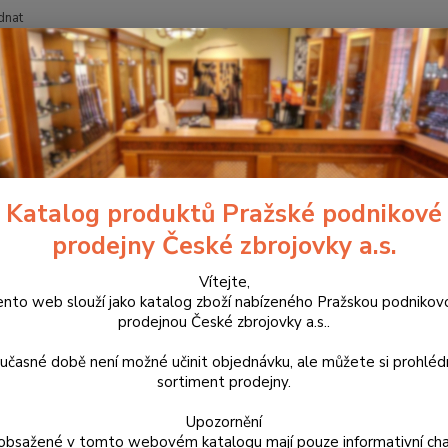
dnat
Nevíte
Hledat
+420
říslušenství, doplňky a náhradní díly
Pro pistole
Mířidla
Hledí
í luminiscenční pro CZ P-10 SR
Katalog produktů Pražské podnikové
prodejny České zbrojovky a.s.
Duralo
cca 5-
Vítejte,
ento web slouží jako katalog zboží nabízeného Pražskou podnikov
P-10. 
prodejnou České zbrojovky a.s..
doporu
využít 
učasné době není možné učinit objednávku, ale můžete si prohlé
sortiment prodejny.
Dos
Upozornění
obsažené v tomto webovém katalogu mají pouze informativní cha