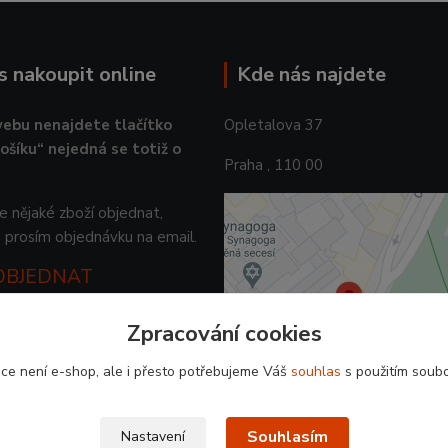
ás nakoupit online
Kde nás najdete
ebu nenajdete tlačítko
Opletalova 37
košíku“ nejedná se totiž o
Praha , 110 00
 nějaké zboží objednat,
 prosím objednávku na email.
 OBJEDNAT
Zpracování cookies
ce není e-shop, ale i přesto potřebujeme Váš
souhlas
s použitím soubo
Souhlasím
Nastavení