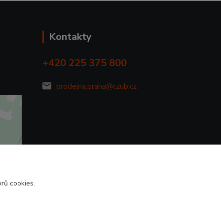
Kontakty
+420 225 375 800
prodejna.praha@czub.cz
rů cookies.