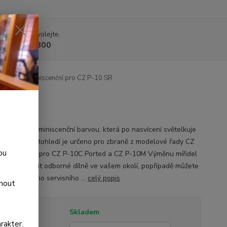
 si rady? Zavolejte.
 225 375 800
Hledí luminiscenční pro CZ P-10 SR
vé hledí s luminiscenční barvou, která po nasvícení světelkuje
10 minut. Totohledí je určeno pro zbraně z modelové řady CZ
ou
Není určeno pro CZ P-10C Ported a CZ P-10M Výměnu mířidel
čujeme svěřit odborné dílně ve vašem okolí, popřípadě můžete
služeb našeho servisního ...
celý popis
dnout
tupnost
Skladem
rakter.