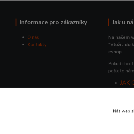
Informace pro zákazníky
Jak u n
O nás
Na našem w
Kontakty
“Vložit do 
eshop.
Pokud chcete
pošlete nám
JAK
Náš web si