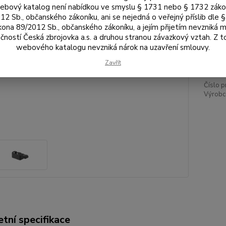
Var
bový katalog není nabídkou ve smyslu § 1731 nebo § 1732 zák
12 Sb., občanského zákoníku, ani se nejedná o veřejný příslib dle 
kona 89/2012 Sb., občanského zákoníku, a jejím přijetím nevzniká m
čností Česká zbrojovka a.s. a druhou stranou závazkový vztah. Z 
48
webového katalogu nevzniká nárok na uzavření smlouvy.
404
Zavřít
Číslo p
Výrobc
tní specifikace