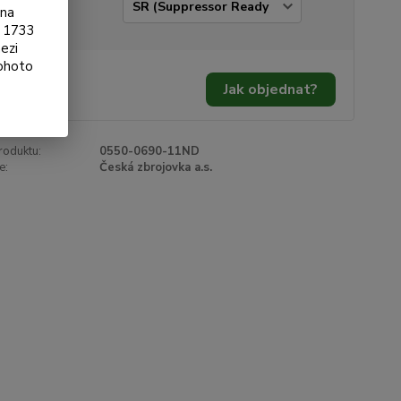
ianta
ona
§ 1733
ezi
tohoto
9 Kč
/
ks
Jak objednat?
 Kč
bez DPH
roduktu:
0550-0690-11ND
e:
Česká zbrojovka a.s.