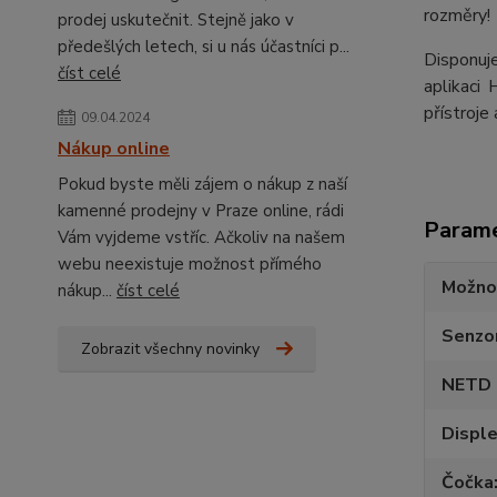
rozměry!
prodej uskutečnit. Stejně jako v
předešlých letech, si u nás účastníci p...
Disponuj
číst celé
aplikaci
přístroje 
09.04.2024
Nákup online
Pokud byste měli zájem o nákup z naší
kamenné prodejny v Praze online, rádi
Param
Vám vyjdeme vstříc. Ačkoliv na našem
webu neexistuje možnost přímého
Možno
nákup...
číst celé
Senzo
Zobrazit všechny novinky
NETD (
Disple
Čočka