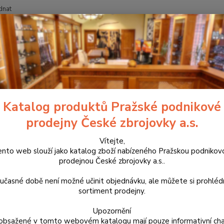
dnat
Nevíte
Hledat
+420
ptika
Termovize a noční vidění
HikMicro LYNX LH15 3.0
icro LYNX LH15 3.0
Katalog produktů Pražské podnikové
prodejny České zbrojovky a.s.
608
Vítejte,
Ověřen
ento web slouží jako katalog zboží nabízeného Pražskou podnikov
zpraco
prodejnou České zbrojovky a.s..
monoku
Začnět
učasné době není možné učinit objednávku, ale můžete si prohlé
mK Sen
sortiment prodejny.
Upozornění
obsažené v tomto webovém katalogu mají pouze informativní cha
Dos