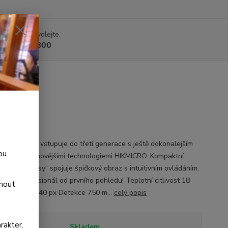
 si rady? Zavolejte.
 225 375 800
4
á řada Lynx vstupuje do třetí generace s ještě dokonalejším
ou
váním a nejnovějšími technologiemi HIKMICRO. Kompaktní
lár „do kapsy“ spojuje špičkový obraz s intuitivním ovládáním.
e jako profesionál od prvního pohledu! Teplotní citlivost 18
dnout
zor 320 × 240 px Detekce 750 m...
celý popis
rakter.
tupnost
Skladem