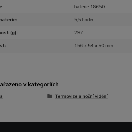
e
baterie 18650
baterie
5,5 hodin
ost (g)
297
st
156 x 54 x 50 mm
zařazeno v kategoriích
ka
Termovize a noční vidění