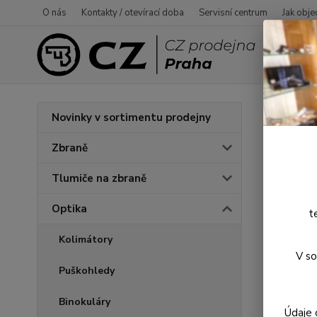
O nás
Kontakty / otevírací doba
Servisní centrum
Jak obje
Úvod
O
Novinky v sortimentu prodejny
HikM
Zbraně
Tlumiče na zbraně
Novinka
Optika
t
Kolimátory
V so
Puškohledy
Binokuláry
Údaje 