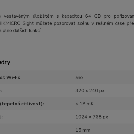
e vestavěným úložištěm s kapacitou 64 GB pro pořizování 
 HIKMICRO Sight můžete pozorovat scénu v reálném čase přes 
a plno dalších funkcí.
etry
st Wi-Fi
ano
r
320 x 240 px
tepelná citlivost)
< 18 mK
j
1024 × 768 px
15 mm