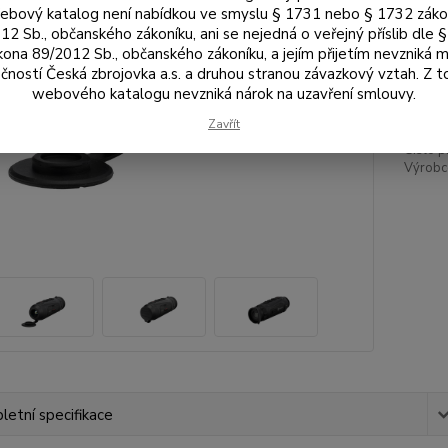
bový katalog není nabídkou ve smyslu § 1731 nebo § 1732 zák
12 Sb., občanského zákoníku, ani se nejedná o veřejný příslib dle 
kona 89/2012 Sb., občanského zákoníku, a jejím přijetím nevzniká m
22
čností Česká zbrojovka a.s. a druhou stranou závazkový vztah. Z 
18 
webového katalogu nevzniká nárok na uzavření smlouvy.
Zavřít
Číslo p
Výrobc
etní specifikace