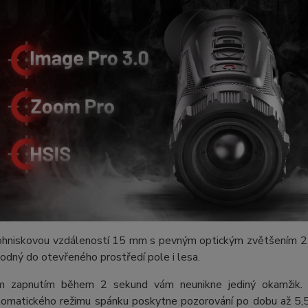
ohniskovou vzdáleností 15 mm s pevným optickým zvětšením 2
hodný do otevřeného prostředí pole i lesa.
ým zapnutím během 2 sekund vám neunikne jediný okamžik.
utomatického režimu spánku poskytne pozorování po dobu až 5,