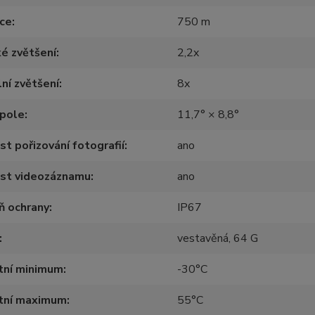
ce
750 m
é zvětšení
2,2x
lní zvětšení
8x
 pole
11,7° × 8,8°
t pořizování fotografií
ano
st videozáznamu
ano
ň ochrany
IP67
vestavěná, 64 G
tní minimum
-30°C
tní maximum
55°C