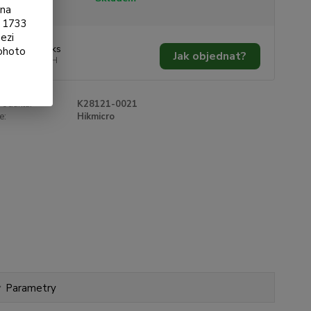
ona
§ 1733
ezi
 475 Kč
/
ks
tohoto
Jak objednat?
574 Kč
bez DPH
roduktu:
K28121-0021
e:
Hikmicro
Parametry