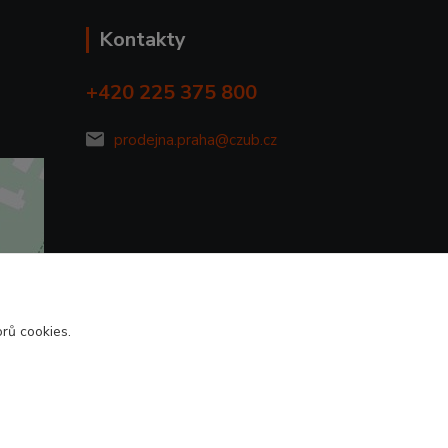
Kontakty
+420 225 375 800
prodejna.praha@czub.cz
rů cookies.