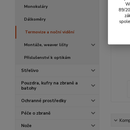
We
Monokuláry
89/20
zá
Dálkoměry
spole
Termovize a noční vidění
Montáže, weaver lišty
Příslušenství k optikám
Střelivo
Pouzdra, kufry na zbraně a
batohy
Ochranné prostředky
Péče o zbraně
Kompl
Nože