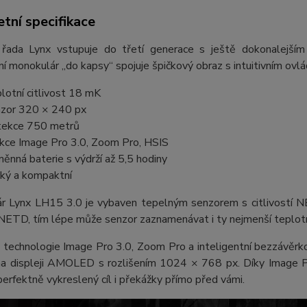
tní specifikace
řada Lynx vstupuje do třetí generace s ještě dokonalejším
 monokulár „do kapsy“ spojuje špičkový obraz s intuitivním ovlá
lotní citlivost 18 mK
zor 320 × 240 px
ekce 750 metrů
kce Image Pro 3.0, Zoom Pro, HSIS
ěnná baterie s výdrží až 5,5 hodiny
ký a kompaktní
r Lynx LH15 3.0 je vybaven tepelným senzorem s citlivostí N
ETD, tím lépe může senzor zaznamenávat i ty nejmenší teplotní
 technologie Image Pro 3.0, Zoom Pro a inteligentní bezzávěrkov
na displeji AMOLED s rozlišením 1024 × 768 px. Díky Image P
erfektně vykreslený cíl i překážky přímo před vámi.