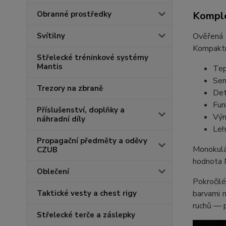
Komple
Obranné prostředky
Ověřená 
Svítilny
Kompaktní
Střelecké tréninkové systémy
Mantis
Tep
Sen
Trezory na zbraně
Det
Fun
Příslušenství, doplňky a
Vým
náhradní díly
Leh
Propagační předměty a oděvy
Monokulá
CZUB
hodnota N
Oblečení
Pokročilé
barvami 
Taktické vesty a chest rigy
ruchů — p
Střelecké terče a záslepky