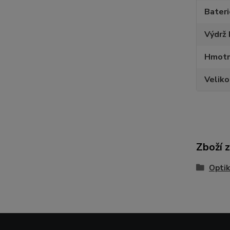
Bateri
Výdrž 
Hmotn
Veliko
Zboží 
Opti