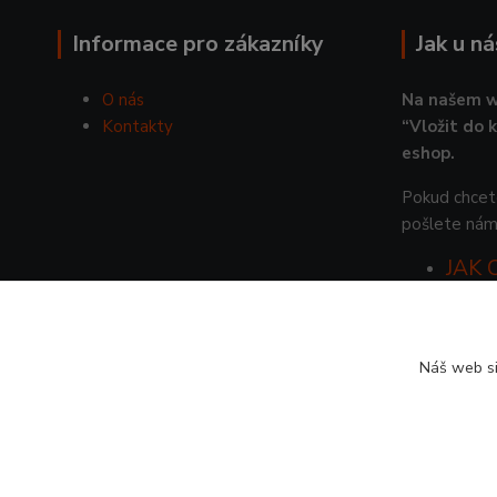
Informace pro zákazníky
Jak u n
O nás
Na našem w
Kontakty
“Vložit do 
eshop.
Pokud chcete
pošlete nám
JAK
Náš web si