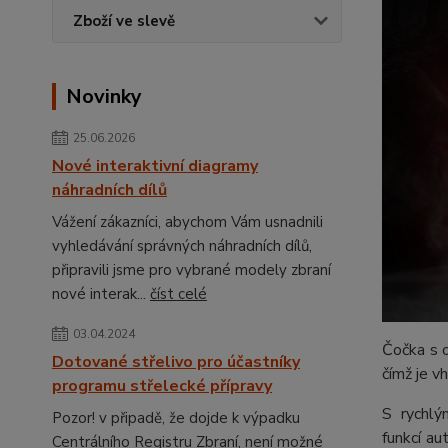
Zboží ve slevě
Novinky
25.06.2026
Nové interaktivní diagramy
náhradních dílů
Vážení zákazníci, abychom Vám usnadnili
vyhledávání správných náhradních dílů,
připravili jsme pro vybrané modely zbraní
nové interak...
číst celé
03.04.2024
Čočka s 
Dotované střelivo pro účastníky
čímž je v
programu střelecké přípravy
S rychl
Pozor! v připadě, že dojde k výpadku
funkcí a
Centrálního Registru Zbraní, není možné