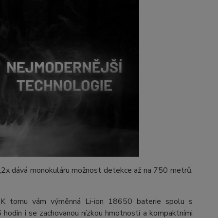
,2x dává monokuláru možnost detekce až na 750 metrů,
 K tomu vám výměnná Li-ion 18650 baterie spolu s
5 hodin i se zachovanou nízkou hmotností a kompaktními