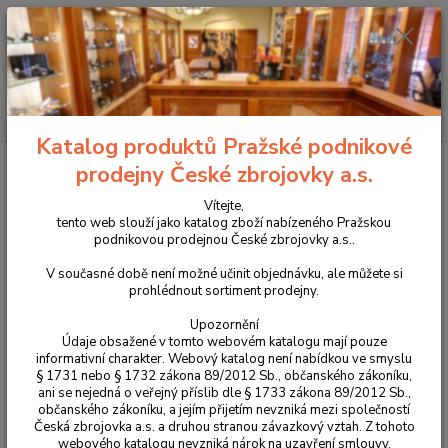
+420 225 375 800
Menu
Hledat
Katalog produktů Pražské podnikové
Úvod
Příslušenství, doplňky a náhradní díly
Pro samonabíjecí pušky a
prodejny České zbrojovky a.s.
karabiny
Tuning zbraní
Extra dlouhý duralový hmatník napínácí páky
pro Bren 2
Vítejte,
tento web slouží jako katalog zboží nabízeného Pražskou
Extra dlouhý duralový hmatník
podnikovou prodejnou České zbrojovky a.s..
napínácí páky pro Bren 2
V současné době není možné učinit objednávku, ale můžete si
prohlédnout sortiment prodejny.
Novinka
Upozornění
Údaje obsažené v tomto webovém katalogu mají pouze
informativní charakter. Webový katalog není nabídkou ve smyslu
§ 1731 nebo § 1732 zákona 89/2012 Sb., občanského zákoníku,
ani se nejedná o veřejný příslib dle § 1733 zákona 89/2012 Sb.,
občanského zákoníku, a jejím přijetím nevzniká mezi společností
Česká zbrojovka a.s. a druhou stranou závazkový vztah. Z tohoto
webového katalogu nevzniká nárok na uzavření smlouvy.