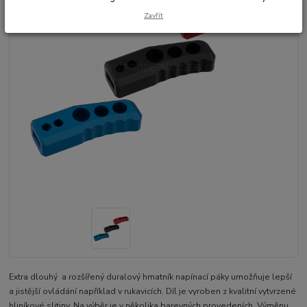
Zavřít
Extra dlouhý a rozšířený duralový hmatník napínací páky umožňuje lepší
a jistější ovládání například v rukavicích. Díl je vyroben z kvalitní vytvrzené
hliníkové slitiny. Na výběr je v několika barevných provedeních. Výměnu