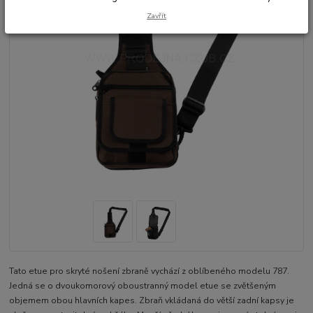
Zavřít
Tato etue pro skryté nošení zbraně vychází z oblíbeného modelu 787.
Jedná se o dvoukomorový oboustranný model etue se zvětšeným
objemem obou hlavních kapes. Zbraň vkládaná do větší zadní kapsy je