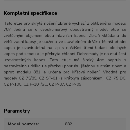
Kompletní specifikace
Tato etue pro skryté nošení zbraně vychází z oblíbeného modelu
787. Jedná se o dvoukomorový oboustranný model etue se
zvětšeným objemem obou hlavních kapes. Zbraň vkládaná do
větší zadní kapsy je uložena ve stavitelném držáku. Menší přední
kapsa je uzavíratelná na zip s našitými třemi řadami plochých
kapes pod sebou a je překryta chlopní. Dohromady je na etui šest
uzavíratelných kapes. Tato etuje má široký 4cm popruh s
nastavitelnou délkou a přezkou popruhu jištěnou suchým zipem a
oproti modelu 881 je určena pro křížové nošení. Vhodná pro
modely CZ 75/85, CZ SP-01 (s krátkým zásobníkem), CZ 75 DC,
CZ P-10C, CZ P-10F/SC, CZ P-07, CZ P-09
Parametry
Model pouzdra
882