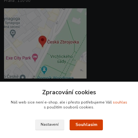
Praha , 110 00
Zpracování cookies
Kontakty
Náš web sice není e-shop, ale i přesto potřebujeme Váš
souhlas
+420 225 375 800
s použitím souborů cookies.
prodejna.praha@czub.cz
Souhlasím
Nastavení