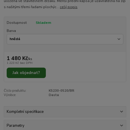
uložena ve stavitelném držáku. Menší přední kapsa je uzavíratelná na zip
s našitými třemi řadami plochýc...
celý popis
Dostupnost
Skladem
Barva
1 480 Kč
/
ks
1 223 Kč
bez DPH
Jak objednat?
Číslo produktu:
K5230-0520/BR
Výrobce:
Dasta
Kompletní specifikace
Parametry