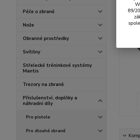
We
89/20
Péče o zbraně
zá
spole
Nože
Obranné prostředky
Svítilny
Střelecké tréninkové systémy
Mantis
Trezory na zbraně
Příslušenství, doplňky a
náhradní díly
Pro pistole
Pro dlouhé zbraně
Kompl