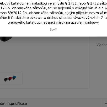
bový katalog není nabídkou ve smyslu § 1731 nebo § 1732 zák
Bar
12 Sb., občanského zákoníku, ani se nejedná o veřejný příslib dle 
kona 89/2012 Sb., občanského zákoníku, a jejím přijetím nevzniká m
čností Česká zbrojovka a.s. a druhou stranou závazkový vztah. Z 
webového katalogu nevzniká nárok na uzavření smlouvy.
/
ks
Zavřít
Výrobc
etní specifikace