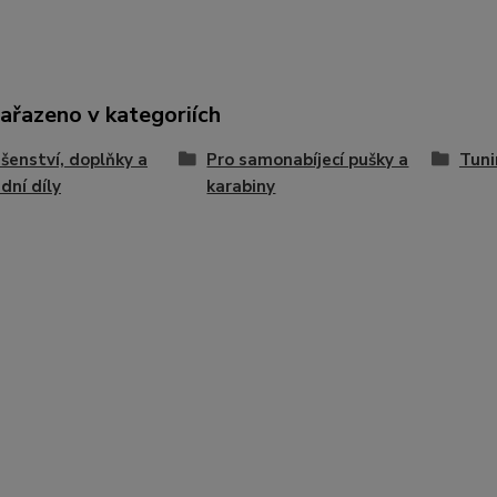
zařazeno v kategoriích
ušenství, doplňky a
Pro samonabíjecí pušky a
Tuni
dní díly
karabiny