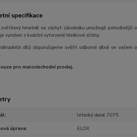
tní specifikace
 zvětšený hmatník na záchyt zásobníku umožnujě pohodlnější o
 je vyroben z kvalitní vytvrzené hliníkové slitiny.
áhradních dílů doporučujeme svěřit odborné dílně ve vašem ok
.
pouze pro maloobchodní prodej.
etry
ál
letecký dural 7075
hová úprava
ELOX