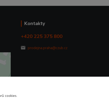
Kontakty
+420 225 375 800
prodejna.praha@czub.cz
rů cookies.