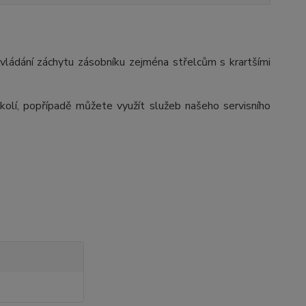
vládání záchytu zásobníku zejména střelcům s krartšími
olí, popřípadě můžete využít služeb našeho servisního