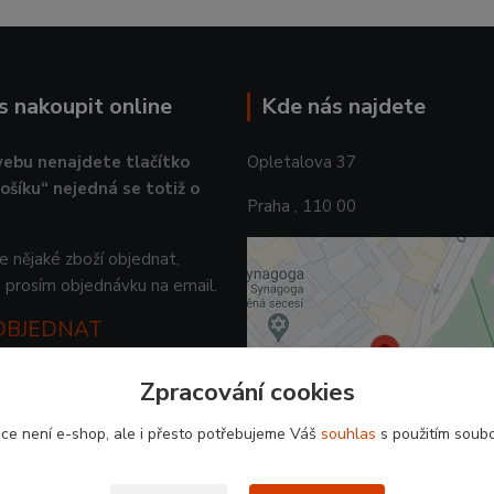
ás nakoupit online
Kde nás najdete
ebu nenajdete tlačítko
Opletalova 37
košíku“ nejedná se totiž o
Praha , 110 00
 nějaké zboží objednat,
 prosím objednávku na email.
 OBJEDNAT
Zpracování cookies
ce není e-shop, ale i přesto potřebujeme Váš
souhlas
s použitím soubo