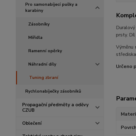
Pro samonabíjecí pušky a
karabiny
Komple
Zásobníky
Duralový
prsty. Díl
Mířidla
Výměnu n
Ramenní opěrky
střediska
Náhradní díly
Určeno 
Tuning zbraní
Rychlonabíječky zásobníků
Param
Propagační předměty a oděvy
CZUB
Materi
Oblečení
Povrc