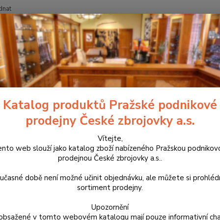
dnat
Nevíte
Hledat
+420
říslušenství, doplňky a náhradní díly
Pro samonabíjecí pušky a karabiny
Katalog produktů Pražské podnikové
lový záchyt zásobníku PRAVÝ p
prodejny České zbrojovky a.s.
Duralo
Vítejte,
pohodl
ento web slouží jako katalog zboží nabízeného Pražskou podnikov
prodejnou České zbrojovky a.s..
prsty. 
náhrad
učasné době není možné učinit objednávku, ale můžete si prohlé
popříp
sortiment prodejny.
Upozornění
Dos
obsažené v tomto webovém katalogu mají pouze informativní cha