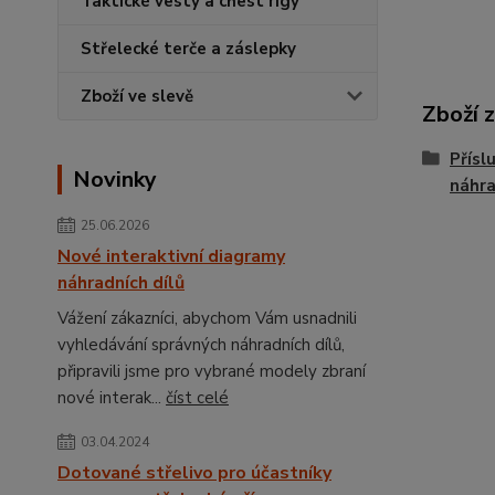
Taktické vesty a chest rigy
Střelecké terče a záslepky
Zboží ve slevě
Zboží 
Přísl
Novinky
náhra
25.06.2026
Nové interaktivní diagramy
náhradních dílů
Vážení zákazníci, abychom Vám usnadnili
vyhledávání správných náhradních dílů,
připravili jsme pro vybrané modely zbraní
nové interak...
číst celé
03.04.2024
Dotované střelivo pro účastníky