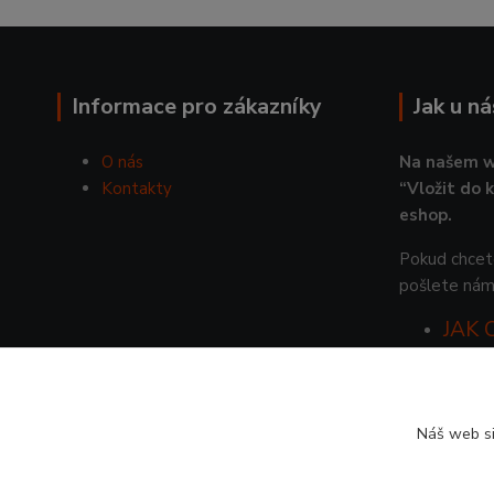
Informace pro zákazníky
Jak u n
O nás
Na našem w
Kontakty
“Vložit do 
eshop.
Pokud chcete
pošlete nám
JAK
Náš web si