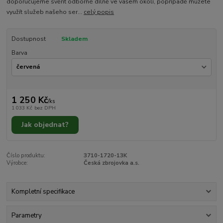
doporučujeme svěřit odborné dílně ve vašem okolí, popřípadě můžete
využít služeb našeho ser...
celý popis
Dostupnost
Skladem
Barva
1 250 Kč
/
ks
1 033 Kč
bez DPH
Jak objednat?
Číslo produktu:
3710-1720-13K
Výrobce:
Česká zbrojovka a.s.
Kompletní specifikace
Parametry