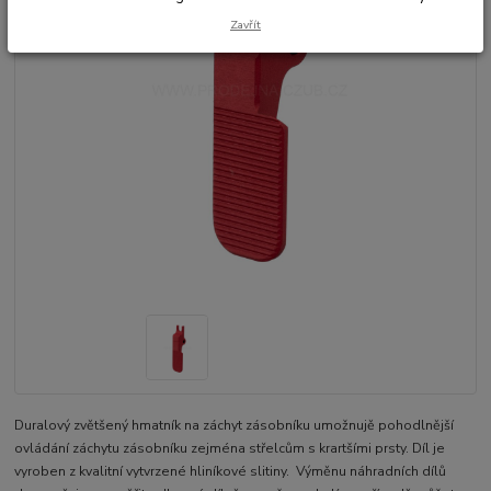
Zavřít
Duralový zvětšený hmatník na záchyt zásobníku umožnujě pohodlnější
ovládání záchytu zásobníku zejména střelcům s krartšími prsty. Díl je
vyroben z kvalitní vytvrzené hliníkové slitiny. Výměnu náhradních dílů