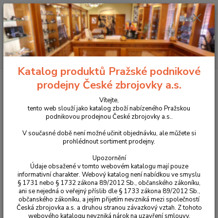
+420 225 375 800
Menu
Hledat
Katalog produktů Pražské podnikové
Úvod
Příslušenství, doplňky a náhradní díly
Pro samonabíjecí pušky a
prodejny České zbrojovky a.s.
karabiny
Tuning zbraní
Duralový záchyt zásobníku LEVÝ pro Bren 2
Vítejte,
Duralový záchyt zásobníku LEVÝ
tento web slouží jako katalog zboží nabízeného Pražskou
podnikovou prodejnou České zbrojovky a.s..
pro Bren 2
V současné době není možné učinit objednávku, ale můžete si
prohlédnout sortiment prodejny.
Novinka
Upozornění
Údaje obsažené v tomto webovém katalogu mají pouze
informativní charakter. Webový katalog není nabídkou ve smyslu
§ 1731 nebo § 1732 zákona 89/2012 Sb., občanského zákoníku,
ani se nejedná o veřejný příslib dle § 1733 zákona 89/2012 Sb.,
občanského zákoníku, a jejím přijetím nevzniká mezi společností
Česká zbrojovka a.s. a druhou stranou závazkový vztah. Z tohoto
webového katalogu nevzniká nárok na uzavření smlouvy.