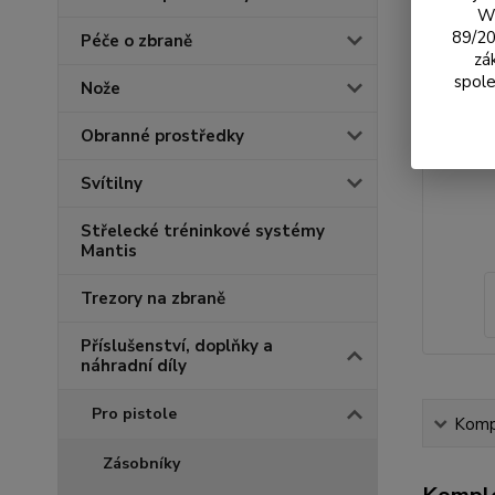
We
89/20
Péče o zbraně
zá
spole
Nože
Obranné prostředky
Svítilny
Střelecké tréninkové systémy
Mantis
Trezory na zbraně
Příslušenství, doplňky a
náhradní díly
Pro pistole
Kompl
Zásobníky