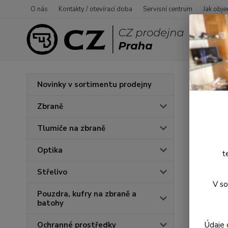
O nás
Kontakty / otevírací doba
Servisní centrum
Jak obje
Úvod
P
Novinky v sortimentu prodejny
Dura
Zbraně
Tlumiče na zbraně
Optika
t
Střelivo
V so
Pouzdra, kufry na zbraně a
batohy
Údaje 
Ochranné prostředky