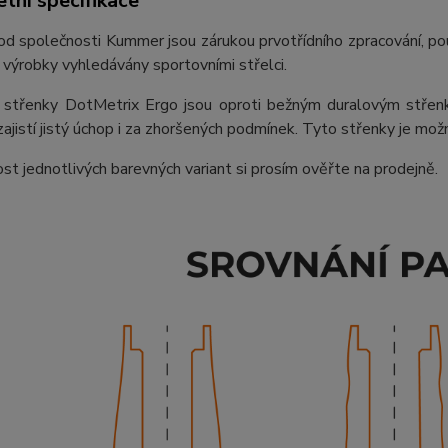
tní specifikace
d společnosti Kummer jsou zárukou prvotřídního zpracování, použ
ch výrobky vyhledávány sportovními střelci.
 střenky DotMetrix Ergo jsou oproti bežným duralovým střenká
zajistí jistý úchop i za zhoršených podmínek. Tyto střenky je 
t jednotlivých barevných variant si prosím ověřte na prodejně.