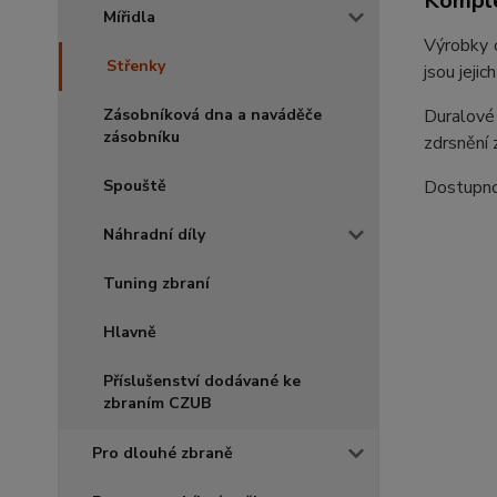
Komple
Mířidla
Výrobky o
Střenky
jsou jeji
Duralové
Zásobníková dna a naváděče
zásobníku
zdrsnění 
Dostupnos
Spouště
Náhradní díly
Tuning zbraní
Hlavně
Příslušenství dodávané ke
zbraním CZUB
Pro dlouhé zbraně