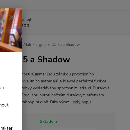
 si rady? Zavolejte.
 225 375 800
é střenky DotMatrix Ergo pro CZ 75 a Shadow
ro CZ 75 a Shadow
y od společnosti Kummer jsou zárukou prvotřídního
ání, použití kvalitních materiálů a hlavně perfektní funkce.
ou
jsou jejich výrobky vyhledávány sportovními střelci. Duralové
y DotMetrix Ergo jsou oproti bežným duralovým střenkám
 širší, lépe tak vyplní dlaň. Díky výraz...
celý popis
dnout
tupnost
Skladem
rakter.