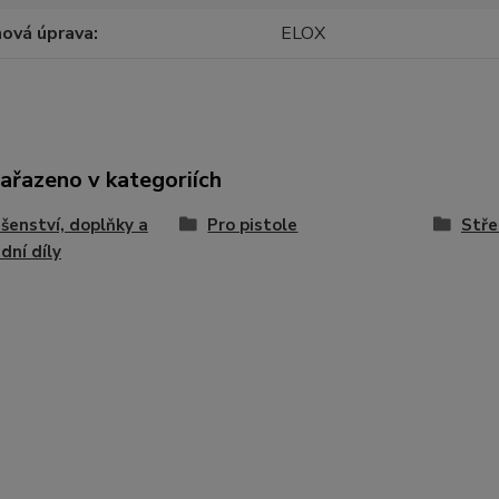
hová úprava
ELOX
zařazeno v kategoriích
ušenství, doplňky a
Pro pistole
Stře
dní díly