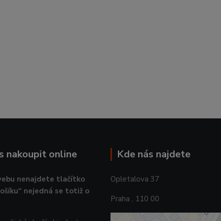
ás nakoupit online
Kde nás najdete
ebu nenajdete tlačítko
Opletalova 37
košíku“ nejedná se totiž o
Praha , 110 00