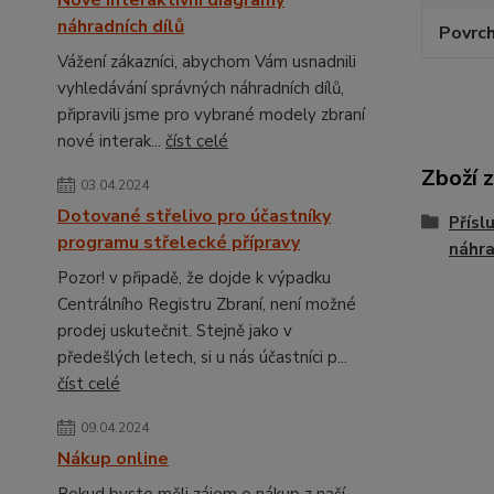
Nové interaktivní diagramy
náhradních dílů
Povrc
Vážení zákazníci, abychom Vám usnadnili
vyhledávání správných náhradních dílů,
připravili jsme pro vybrané modely zbraní
nové interak...
číst celé
Zboží 
03.04.2024
Dotované střelivo pro účastníky
Přísl
programu střelecké přípravy
náhra
Pozor! v připadě, že dojde k výpadku
Centrálního Registru Zbraní, není možné
prodej uskutečnit. Stejně jako v
předešlých letech, si u nás účastníci p...
číst celé
09.04.2024
Nákup online