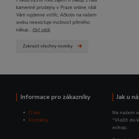
Pokud byste měli zájem o nákup z naší
kamenné prodejny v Praze online, rádi
Vám vyjdeme vstříc. Ačkoliv na našem
webu neexistuje možnost přímého
nákup...
číst celé
Zobrazit všechny novinky
Informace pro zákazníky
Jak u n
O nás
Na našem w
Kontakty
“Vložit do 
eshop.