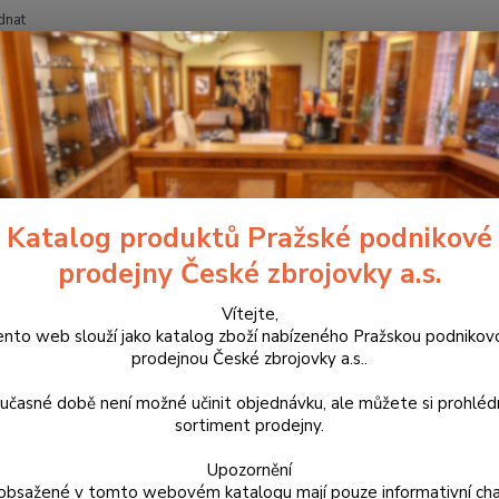
dnat
Nevíte
Hledat
+420
říslušenství, doplňky a náhradní díly
Pro pistole
Střenky
Duralov
lové střenky DotMatrix Ergo p
Katalog produktů Pražské podnikové
prodejny České zbrojovky a.s.
Výrobk
zpracov
Vítejte,
ento web slouží jako katalog zboží nabízeného Pražskou podnikov
Proto 
prodejnou České zbrojovky a.s..
střenk
výrazně
učasné době není možné učinit objednávku, ale můžete si prohlé
sortiment prodejny.
Dos
Upozornění
obsažené v tomto webovém katalogu mají pouze informativní cha