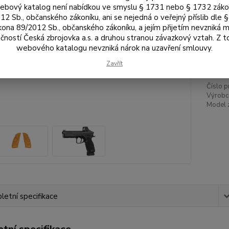
Bar
bový katalog není nabídkou ve smyslu § 1731 nebo § 1732 zák
12 Sb., občanského zákoníku, ani se nejedná o veřejný příslib dle 
kona 89/2012 Sb., občanského zákoníku, a jejím přijetím nevzniká m
čností Česká zbrojovka a.s. a druhou stranou závazkový vztah. Z 
2 
webového katalogu nevzniká nárok na uzavření smlouvy.
2 1
Zavřít
Číslo p
Výrobc
Model 
etní specifikace