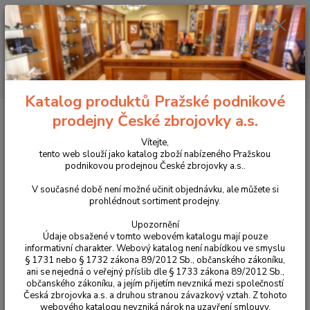
+420 225 375 800
Menu
Hledat
Katalog produktů Pražské podnikové
Úvod
Příslušenství, doplňky a náhradní díly
Pro pistole
Střenky
prodejny České zbrojovky a.s.
Duralové střenky dlouhé pro CZ TS 2 / CZ Shadow 2
Vítejte,
Duralové střenky dlouhé pro CZ
tento web slouží jako katalog zboží nabízeného Pražskou
podnikovou prodejnou České zbrojovky a.s..
TS 2 / CZ Shadow 2
V současné době není možné učinit objednávku, ale můžete si
prohlédnout sortiment prodejny.
Novinka
Upozornění
Údaje obsažené v tomto webovém katalogu mají pouze
informativní charakter. Webový katalog není nabídkou ve smyslu
§ 1731 nebo § 1732 zákona 89/2012 Sb., občanského zákoníku,
ani se nejedná o veřejný příslib dle § 1733 zákona 89/2012 Sb.,
občanského zákoníku, a jejím přijetím nevzniká mezi společností
Česká zbrojovka a.s. a druhou stranou závazkový vztah. Z tohoto
webového katalogu nevzniká nárok na uzavření smlouvy.