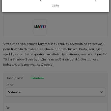
Zavřít
Výrobky od společnosti Kummer jsou zárukou prvotřídního zpracování,
použití kvalitních materiálů a hlavně perfektní funkce. Proto jsou jejich
výrobky vyhledávány sportovními střelci. Tyto střenky jsou určené pro CZ
TS 2 a Shadow 2 bez trychtýře na navádění zásobníků. Dostupnost
jednotlivých barevnýc...
celý popis
Dostupnost
Skladem
Barva
/
ks