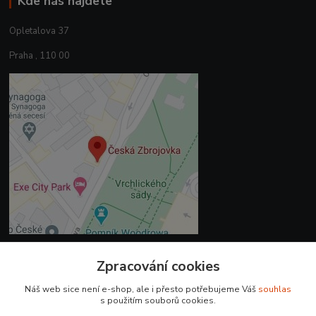
Kde nás najdete
Opletalova 37
Praha , 110 00
Zpracování cookies
Kontakty
Náš web sice není e-shop, ale i přesto potřebujeme Váš
souhlas
+420 225 375 800
s použitím souborů cookies.