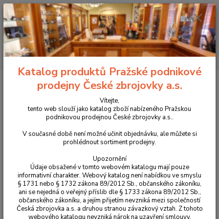
+420 225 375 800
Menu
Hledat
Katalog produktů Pražské podnikové
Úvod
Příslušenství, doplňky a náhradní díly
Pro pistole
Zásobníková
prodejny České zbrojovky a.s.
dna a naváděče zásobníku
Duralové dno zásobníku pro CZ Shadow 2 Target
Vítejte,
Duralové dno zásobníku pro CZ
tento web slouží jako katalog zboží nabízeného Pražskou
podnikovou prodejnou České zbrojovky a.s..
Shadow 2 Target
V současné době není možné učinit objednávku, ale můžete si
prohlédnout sortiment prodejny.
Novinka
Upozornění
Údaje obsažené v tomto webovém katalogu mají pouze
informativní charakter. Webový katalog není nabídkou ve smyslu
§ 1731 nebo § 1732 zákona 89/2012 Sb., občanského zákoníku,
ani se nejedná o veřejný příslib dle § 1733 zákona 89/2012 Sb.,
občanského zákoníku, a jejím přijetím nevzniká mezi společností
Česká zbrojovka a.s. a druhou stranou závazkový vztah. Z tohoto
webového katalogu nevzniká nárok na uzavření smlouvy.