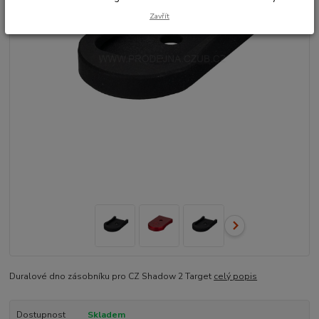
Zavřít
Duralové dno zásobníku pro CZ Shadow 2 Target
celý popis
Dostupnost
Skladem