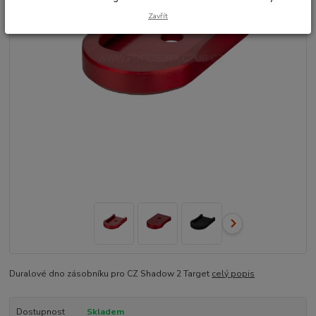
Zavřít
Duralové dno zásobníku pro CZ Shadow 2 Target
celý popis
Dostupnost
Skladem