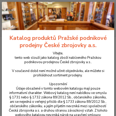
+420 225 375 800
Menu
Hledat
Katalog produktů Pražské podnikové
Úvod
Příslušenství, doplňky a náhradní díly
Pro pistole
Zásobníková
prodejny České zbrojovky a.s.
dna a naváděče zásobníku
Duralové dno zásobníku pro CZ Shadow 2 Target
Vítejte,
Duralové dno zásobníku pro CZ
tento web slouží jako katalog zboží nabízeného Pražskou
podnikovou prodejnou České zbrojovky a.s..
Shadow 2 Target
V současné době není možné učinit objednávku, ale můžete si
prohlédnout sortiment prodejny.
Novinka
Upozornění
Údaje obsažené v tomto webovém katalogu mají pouze
informativní charakter. Webový katalog není nabídkou ve smyslu
§ 1731 nebo § 1732 zákona 89/2012 Sb., občanského zákoníku,
ani se nejedná o veřejný příslib dle § 1733 zákona 89/2012 Sb.,
občanského zákoníku, a jejím přijetím nevzniká mezi společností
Česká zbrojovka a.s. a druhou stranou závazkový vztah. Z tohoto
webového katalogu nevzniká nárok na uzavření smlouvy.