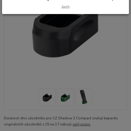
Zavřít
Duralové dno zásobníku pro CZ Shadow 2 Compact zvyšují kapacitu
originálních zásobníků z 15 na 17 nábojů
celý popis