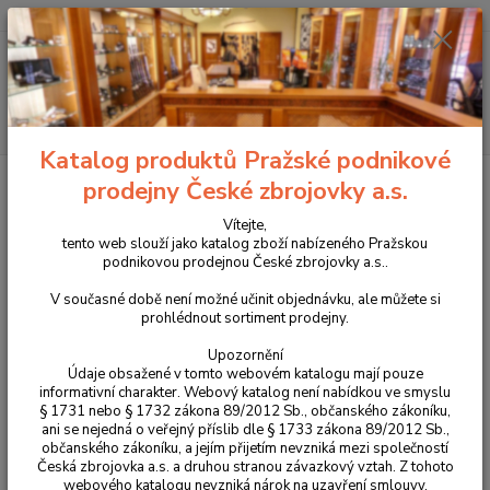
+420 225 375 800
Menu
Hledat
Katalog produktů Pražské podnikové
Úvod
Příslušenství, doplňky a náhradní díly
Pro pistole
Zásobníková
prodejny České zbrojovky a.s.
dna a naváděče zásobníku
Duralové dno zásobníku +2 pro CZ Shadow 2
Compact
Vítejte,
tento web slouží jako katalog zboží nabízeného Pražskou
Duralové dno zásobníku +2 pro
podnikovou prodejnou České zbrojovky a.s..
CZ Shadow 2 Compact
V současné době není možné učinit objednávku, ale můžete si
prohlédnout sortiment prodejny.
Novinka
Upozornění
Údaje obsažené v tomto webovém katalogu mají pouze
informativní charakter. Webový katalog není nabídkou ve smyslu
§ 1731 nebo § 1732 zákona 89/2012 Sb., občanského zákoníku,
ani se nejedná o veřejný příslib dle § 1733 zákona 89/2012 Sb.,
občanského zákoníku, a jejím přijetím nevzniká mezi společností
Česká zbrojovka a.s. a druhou stranou závazkový vztah. Z tohoto
webového katalogu nevzniká nárok na uzavření smlouvy.