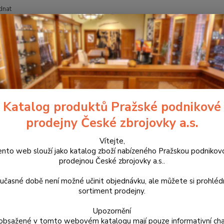
dnat
Nevíte
Hledat
+420
říslušenství, doplňky a náhradní díly
Pro samonabíjecí pušky a karabiny
lová pojistka zvětšená pro Bren
Katalog produktů Pražské podnikové
prodejny České zbrojovky a.s.
Duralo
provede
Vítejte,
ento web slouží jako katalog zboží nabízeného Pražskou podnikov
použít
prodejnou České zbrojovky a.s..
dílů d
můžete
učasné době není možné učinit objednávku, ale můžete si prohlé
sortiment prodejny.
Dos
Upozornění
obsažené v tomto webovém katalogu mají pouze informativní cha