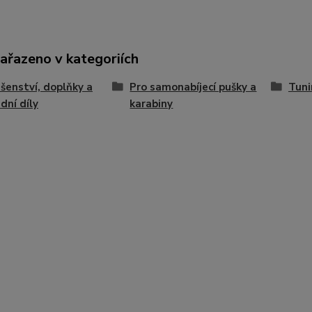
zařazeno v kategoriích
ušenství, doplňky a
Pro samonabíjecí pušky a
Tuni
dní díly
karabiny