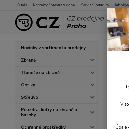
O nás
Kontakty / otevírací doba
Servisní centrum
Jak obje
Úvod
P
Novinky v sortimentu prodejny
Dura
Zbraně
Tlumiče na zbraně
Novinka
Optika
t
Střelivo
V so
Pouzdra, kufry na zbraně a
batohy
Údaje 
Ochranné prostředky