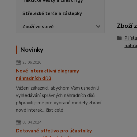
Taktické vesty a chest rigy
Střelecké terče a záslepky
Zboží 
Zboží ve slevě
Přísl
náhra
Novinky
25.06.2026
Nové interaktivní diagramy
náhradních dílů
Vážení zákazníci, abychom Vám usnadnili
vyhledávání správných náhradních dílů,
připravili jsme pro vybrané modely zbraní
nové interak...
číst celé
03.04.2024
Dotované střelivo pro účastníky