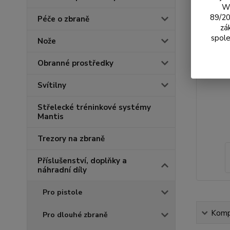
We
89/20
Péče o zbraně
zá
spole
Nože
Obranné prostředky
Svítilny
Střelecké tréninkové systémy
Mantis
Trezory na zbraně
Příslušenství, doplňky a
náhradní díly
Pro pistole
Kompl
Pro dlouhé zbraně