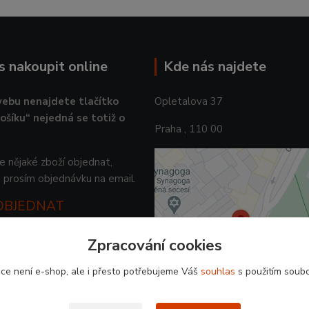
ás nakoupit online
Kde nás najdete
ebu nenajdete tlačítko
Opletalova 37
košíku“ nejedná se totiž o
Praha , 110 00
 nějaké zboží objednat,
 prosím objednávku na email.
 OBJEDNAT
Zpracování cookies
ce není e-shop, ale i přesto potřebujeme Váš
souhlas
s použitím soubo