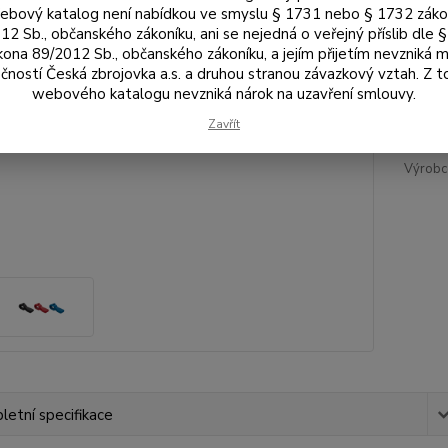
Bar
bový katalog není nabídkou ve smyslu § 1731 nebo § 1732 zák
12 Sb., občanského zákoníku, ani se nejedná o veřejný příslib dle 
kona 89/2012 Sb., občanského zákoníku, a jejím přijetím nevzniká m
čností Česká zbrojovka a.s. a druhou stranou závazkový vztah. Z 
webového katalogu nevzniká nárok na uzavření smlouvy.
/
ks
Zavřít
Výrobc
etní specifikace