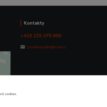
Kontakty
+420 225 375 800
prodejna.praha@czub.cz
rů cookies.