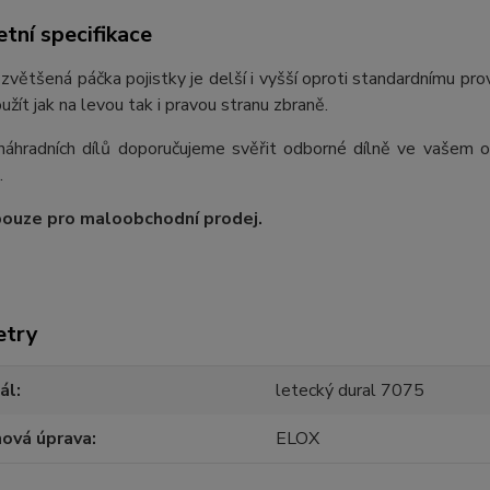
tní specifikace
zvětšená páčka pojistky je delší i vyšší oproti standardnímu prov
žít jak na levou tak i pravou stranu zbraně.
áhradních dílů doporučujeme svěřit odborné dílně ve vašem ok
.
pouze pro maloobchodní prodej.
etry
ál
letecký dural 7075
hová úprava
ELOX