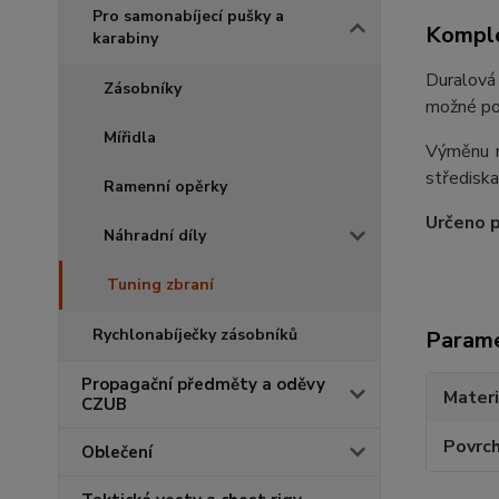
Pro samonabíjecí pušky a
Komple
karabiny
Duralová 
Zásobníky
možné pou
Mířidla
Výměnu n
střediska
Ramenní opěrky
Určeno 
Náhradní díly
Tuning zbraní
Rychlonabíječky zásobníků
Param
Propagační předměty a oděvy
Materi
CZUB
Povrc
Oblečení