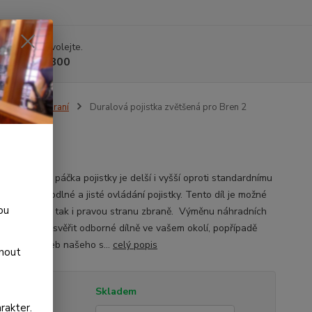
 si rady? Zavolejte.
 225 375 800
Tuning zbraní
Duralová pojistka zvětšená pro Bren 2
 2
vá zvětšená páčka pojistky je delší i vyšší oproti standardnímu
ní pro pohodlné a jisté ovládání pojistky. Tento díl je možné
ou
 jak na levou tak i pravou stranu zbraně. Výměnu náhradních
oporučujeme svěřit odborné dílně ve vašem okolí, popřípadě
 využít služeb našeho s...
celý popis
dnout
tupnost
Skladem
rakter.