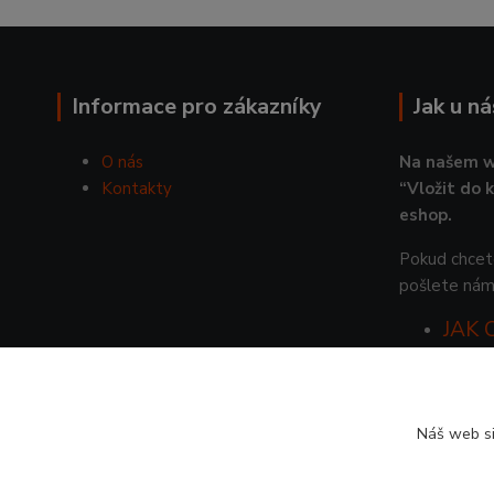
Informace pro zákazníky
Jak u n
O nás
Na našem w
Kontakty
“Vložit do 
eshop.
Pokud chcete
pošlete nám
JAK
Náš web si