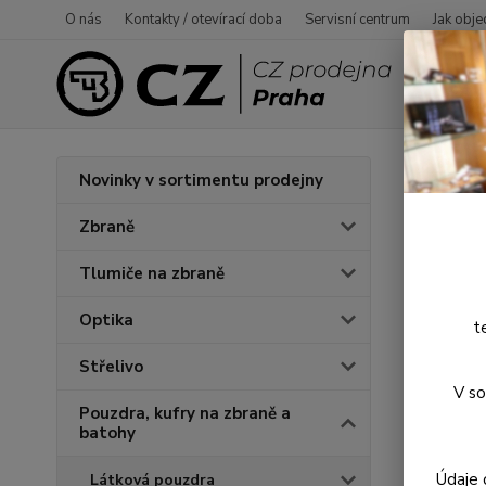
O nás
Kontakty / otevírací doba
Servisní centrum
Jak obje
Úvod
P
Novinky v sortimentu prodejny
Dřev
Zbraně
Tlumiče na zbraně
Optika
t
Střelivo
V so
Pouzdra, kufry na zbraně a
batohy
Údaje 
Látková pouzdra