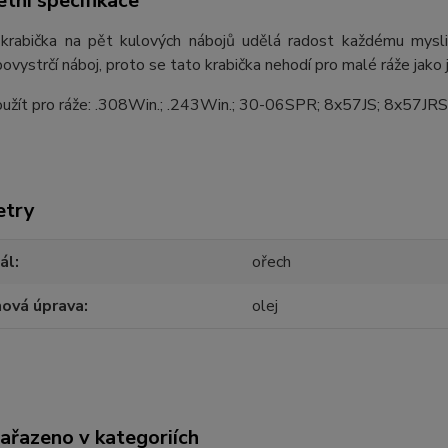
tní specifikace
krabička na pět kulových nábojů udělá radost každému myslivci
povystrčí náboj, proto se tato krabička nehodí pro malé ráže ja
užít pro ráže: .308Win.; .243Win.; 30-06SPR; 8x57JS; 8x57JRS
etry
ál
ořech
hová úprava
olej
zařazeno v kategoriích