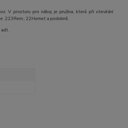
. V prostoru pro náboj je pružina, která při otevírání
ko je .223Rem.; 22Hornet a podobně.
 adt.