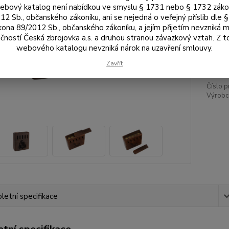
Var
bový katalog není nabídkou ve smyslu § 1731 nebo § 1732 zák
12 Sb., občanského zákoníku, ani se nejedná o veřejný příslib dle 
kona 89/2012 Sb., občanského zákoníku, a jejím přijetím nevzniká m
čností Česká zbrojovka a.s. a druhou stranou závazkový vztah. Z 
75
webového katalogu nevzniká nárok na uzavření smlouvy.
620
Zavřít
Číslo p
Výrobc
etní specifikace