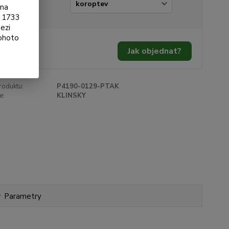
ianta
ona
§ 1733
ezi
tohoto
0 Kč
/
ks
Jak objednat?
 Kč
bez DPH
roduktu:
P4190-0129-PTAK
e:
KLINSKY
Parametry