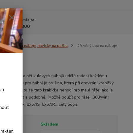
 si rady? Zavolejte.
 225 375 800
Pouzdra na náboje, návleky na pažbu
Dřevěný box na náboje
á krabička na pět kulových nábojů udělá radost každému
i. V prostoru pro náboj je pružina, která při otevírání krabičky
ou
čí náboj, proto se tato krabička nehodí pro malé ráže jako je
m.; 22Hornet a podobně. Možné použít pro ráže: .308Win.;
n.; 30-06SPR; 8x57JS; 8x57JR...
celý popis
dnout
tupnost
Skladem
rakter.