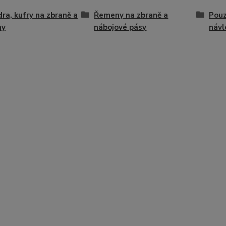
ra, kufry na zbraně a
Řemeny na zbraně a
Pouz
hy
nábojové pásy
návl