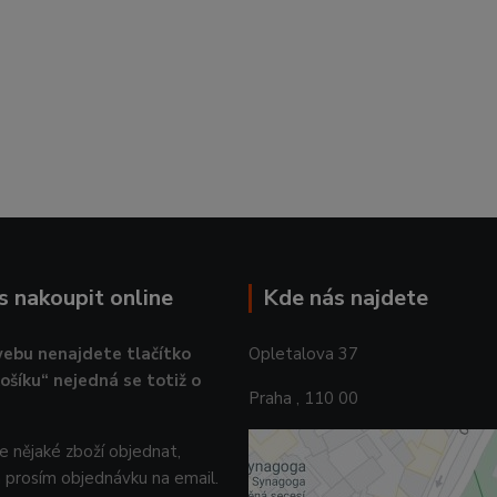
ás nakoupit online
Kde nás najdete
ebu nenajdete tlačítko
Opletalova 37
košíku“ nejedná se totiž o
Praha , 110 00
 nějaké zboží objednat,
 prosím objednávku na email.