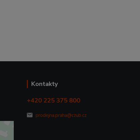
Kontakty
+420 225 375 800
prodejna.praha@czub.cz