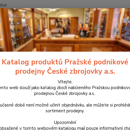
dnat
Nevíte
Hledat
+420
ouzdra, kufry na zbraně a batohy
Řemeny na zbraně a nábojové pásy
ěný box na náboje
Katalog produktů Pražské podnikové
prodejny České zbrojovky a.s.
Dřevěn
myslivc
Vítejte,
ento web slouží jako katalog zboží nabízeného Pražskou podnikov
povystr
prodejnou České zbrojovky a.s..
.223Re
.243Wi
učasné době není možné učinit objednávku, ale můžete si prohlé
sortiment prodejny.
Dos
Upozornění
obsažené v tomto webovém katalogu mají pouze informativní cha