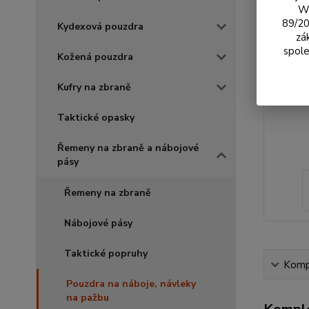
We
89/20
Kydexová pouzdra
zá
spole
Kožená pouzdra
Kufry na zbraně
Taktické opasky
Řemeny na zbraně a nábojové
pásy
Řemeny na zbraně
Nábojové pásy
Taktické popruhy
Kompl
Pouzdra na náboje, návleky
na pažbu