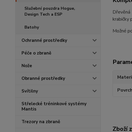
Komple
Služební pouzdra Hogue,
Dřevěná 
Design Tech a ESP
krabičky 
Batohy
Možné po
Ochranné prostředky
Péče o zbraně
Param
Nože
Materi
Obranné prostředky
Povrc
Svítilny
Střelecké tréninkové systémy
Mantis
Trezory na zbraně
Zboží 