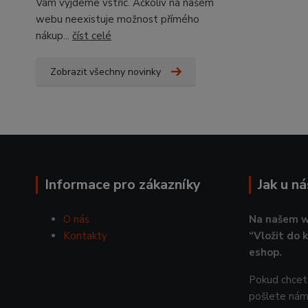
Vám vyjdeme vstříc. Ačkoliv na našem
webu neexistuje možnost přímého
nákup...
číst celé
Zobrazit všechny novinky
Informace pro zákazníky
Jak u n
O nás
Na našem w
Kontakty
“Vložit do 
eshop.
Pokud chcete
pošlete nám