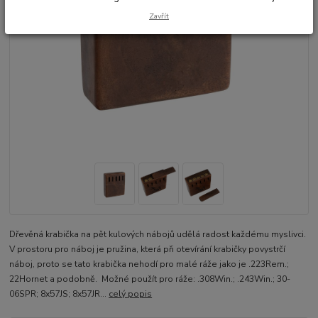
Zavřít
Dřevěná krabička na pět kulových nábojů udělá radost každému myslivci.
V prostoru pro náboj je pružina, která při otevírání krabičky povystrčí
náboj, proto se tato krabička nehodí pro malé ráže jako je .223Rem.;
22Hornet a podobně. Možné použít pro ráže: .308Win.; .243Win.; 30-
06SPR; 8x57JS; 8x57JR...
celý popis