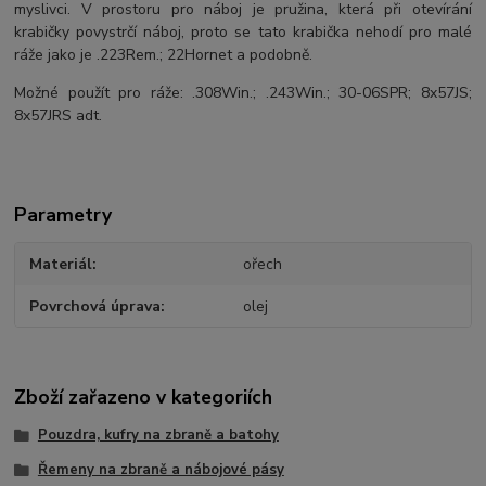
myslivci. V prostoru pro náboj je pružina, která při otevírání
krabičky povystrčí náboj, proto se tato krabička nehodí pro malé
ráže jako je .223Rem.; 22Hornet a podobně.
Možné použít pro ráže: .308Win.; .243Win.; 30-06SPR; 8x57JS;
8x57JRS adt.
Parametry
Materiál
ořech
Povrchová úprava
olej
Zboží zařazeno v kategoriích
Pouzdra, kufry na zbraně a batohy
Řemeny na zbraně a nábojové pásy