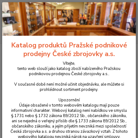
+420 225 375 800
Menu
Hledat
Katalog produktů Pražské podnikové
Úvod
Pouzdra, kufry na zbraně a batohy
Řemeny na zbraně a nábojové
prodejny České zbrojovky a.s.
pásy
Pouzdra na náboje, návleky na pažbu
Dřevěný box na náboje
Vítejte,
Dřevěný box na náboje
tento web slouží jako katalog zboží nabízeného Pražskou
podnikovou prodejnou České zbrojovky a.s..
V současné době není možné učinit objednávku, ale můžete si
prohlédnout sortiment prodejny.
Upozornění
Údaje obsažené v tomto webovém katalogu mají pouze
informativní charakter. Webový katalog není nabídkou ve smyslu
§ 1731 nebo § 1732 zákona 89/2012 Sb., občanského zákoníku,
ani se nejedná o veřejný příslib dle § 1733 zákona 89/2012 Sb.,
občanského zákoníku, a jejím přijetím nevzniká mezi společností
Česká zbrojovka a.s. a druhou stranou závazkový vztah. Z tohoto
webového katalogu nevzniká nárok na uzavření smlouvy.