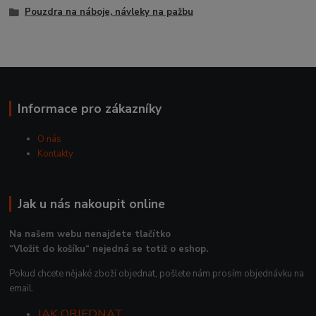
Pouzdra na náboje, návleky na pažbu
Informace pro zákazníky
O nás
Kontakty
Jak u nás nakoupit online
Na našem webu nenajdete tlačítko
“Vložit do košíku“ nejedná se totiž o eshop.
Pokud chcete nějaké zboží objednat, pošlete nám prosím objednávku na
email.
JAK OBJEDNAT