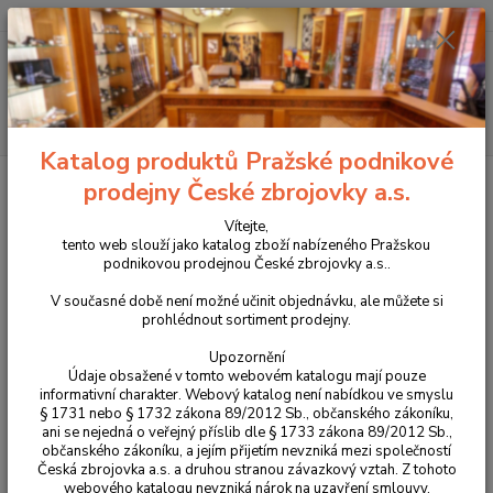
+420 225 375 800
Menu
Hledat
Katalog produktů Pražské podnikové
Úvod
Příslušenství, doplňky a náhradní díly
Dno zásobníku +2 pro CZ
prodejny České zbrojovky a.s.
Shadow 2 / CZ 75 SP-01 Shadow
Vítejte,
Dno zásobníku +2 pro CZ Shadow
tento web slouží jako katalog zboží nabízeného Pražskou
podnikovou prodejnou České zbrojovky a.s..
2 / CZ 75 SP-01 Shadow
V současné době není možné učinit objednávku, ale můžete si
prohlédnout sortiment prodejny.
Upozornění
Údaje obsažené v tomto webovém katalogu mají pouze
informativní charakter. Webový katalog není nabídkou ve smyslu
§ 1731 nebo § 1732 zákona 89/2012 Sb., občanského zákoníku,
ani se nejedná o veřejný příslib dle § 1733 zákona 89/2012 Sb.,
občanského zákoníku, a jejím přijetím nevzniká mezi společností
Česká zbrojovka a.s. a druhou stranou závazkový vztah. Z tohoto
webového katalogu nevzniká nárok na uzavření smlouvy.