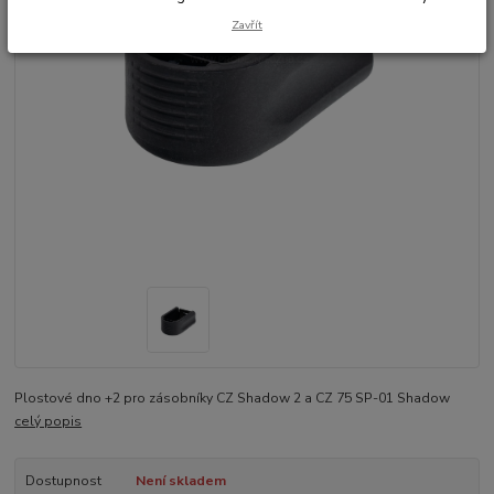
Zavřít
Plostové dno +2 pro zásobníky CZ Shadow 2 a CZ 75 SP-01 Shadow
celý popis
Dostupnost
Není skladem