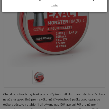
Zavřít
Charakteristika: Nový tvart pro lepší přesnost! Hmotnost těchto střel byla
navržena speciálně pro nejvýkonnější vzduchové pušky. Jsou opravdu
těžké a zůstavají stabilní i při výkonu nad 50J, ale ani 70J pro ně není