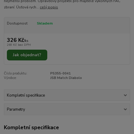
nejmenší problém. Opravdový projektil pro majitele výkonných FAC
zbraní. Úsťová rych...
celý popis
Dostupnost
Skladem
326 Kč
/
ks
269 Kč
bez DPH
Jak objednat?
Číslo produktu:
P5355-0041
Výrobce:
JSB Match Diabolo
Kompletní specifikace
Parametry
Kompletní specifikace