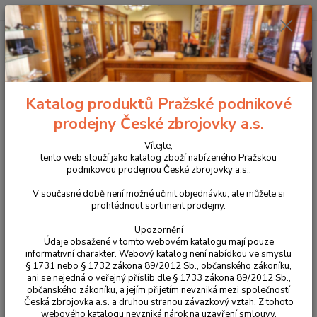
+420 225 375 800
Menu
Hledat
Katalog produktů Pražské podnikové
Úvod
Střelivo
Diabolky
Diabolo JSB EXACT Monster REDESIGN
prodejny České zbrojovky a.s.
4,5mm
Vítejte,
Diabolo JSB EXACT Monster
tento web slouží jako katalog zboží nabízeného Pražskou
podnikovou prodejnou České zbrojovky a.s..
REDESIGN 4,5mm
V současné době není možné učinit objednávku, ale můžete si
prohlédnout sortiment prodejny.
Novinka
Upozornění
Údaje obsažené v tomto webovém katalogu mají pouze
informativní charakter. Webový katalog není nabídkou ve smyslu
§ 1731 nebo § 1732 zákona 89/2012 Sb., občanského zákoníku,
ani se nejedná o veřejný příslib dle § 1733 zákona 89/2012 Sb.,
občanského zákoníku, a jejím přijetím nevzniká mezi společností
Česká zbrojovka a.s. a druhou stranou závazkový vztah. Z tohoto
webového katalogu nevzniká nárok na uzavření smlouvy.