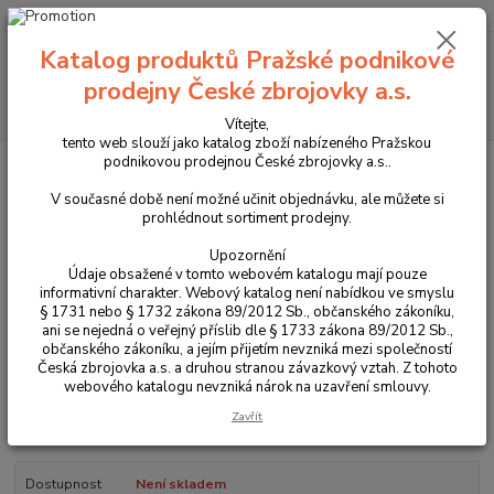
+420 225 375 800
Menu
Katalog produktů Pražské podnikové
prodejny České zbrojovky a.s.
Hledat
Vítejte,
tento web slouží jako katalog zboží nabízeného Pražskou
podnikovou prodejnou České zbrojovky a.s..
Úvod
Propagační předměty a oděvy CZUB
Oděvy CZUB
Dámské triko
CZUB 2024
V současné době není možné učinit objednávku, ale můžete si
prohlédnout sortiment prodejny.
Dámské triko CZUB 2024
Upozornění
Údaje obsažené v tomto webovém katalogu mají pouze
informativní charakter. Webový katalog není nabídkou ve smyslu
§ 1731 nebo § 1732 zákona 89/2012 Sb., občanského zákoníku,
ani se nejedná o veřejný příslib dle § 1733 zákona 89/2012 Sb.,
občanského zákoníku, a jejím přijetím nevzniká mezi společností
Česká zbrojovka a.s. a druhou stranou závazkový vztah. Z tohoto
webového katalogu nevzniká nárok na uzavření smlouvy.
Zavřít
Dámské bavlněné triko s logem CZUB
celý popis
Dostupnost
Není skladem