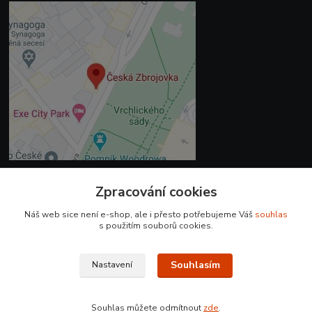
Zpracování cookies
Kontakty
Náš web sice není e-shop, ale i přesto potřebujeme Váš
souhlas
+420 225 375 800
s použitím souborů cookies.
prodejna.praha@czub.cz
Souhlasím
Nastavení
Souhlas můžete odmítnout
zde
.