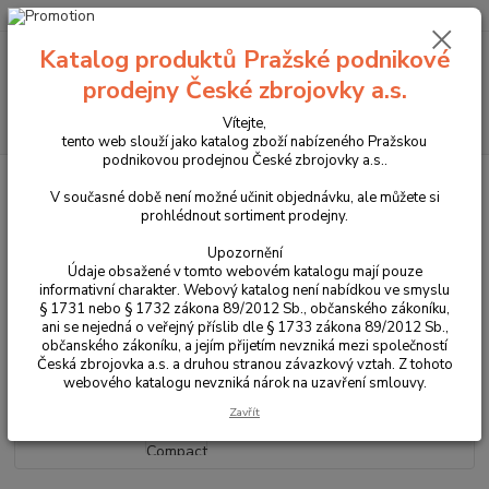
+420 225 375 800
Katalog produktů Pražské podnikové
Menu
prodejny České zbrojovky a.s.
Hledat
Vítejte,
tento web slouží jako katalog zboží nabízeného Pražskou
podnikovou prodejnou České zbrojovky a.s..
Úvod
Zbraně
Krátké zbraně
Pistole
série CZ Shadow
CZ
Shadow 2 Compact OR INDUSTRIAL
V současné době není možné učinit objednávku, ale můžete si
prohlédnout sortiment prodejny.
CZ Shadow 2 Compact OR
Upozornění
INDUSTRIAL
Údaje obsažené v tomto webovém katalogu mají pouze
informativní charakter. Webový katalog není nabídkou ve smyslu
§ 1731 nebo § 1732 zákona 89/2012 Sb., občanského zákoníku,
Novinka
ani se nejedná o veřejný příslib dle § 1733 zákona 89/2012 Sb.,
občanského zákoníku, a jejím přijetím nevzniká mezi společností
Česká zbrojovka a.s. a druhou stranou závazkový vztah. Z tohoto
webového katalogu nevzniká nárok na uzavření smlouvy.
Zavřít