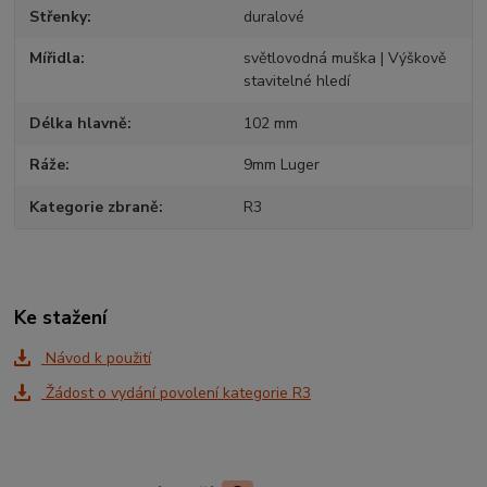
Střenky
duralové
Mířidla
světlovodná muška | Výškově
stavitelné hledí
Délka hlavně
102 mm
Ráže
9mm Luger
Kategorie zbraně
R3
Ke stažení
Návod k použití
Žádost o vydání povolení kategorie R3