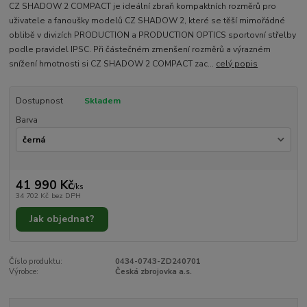
CZ SHADOW 2 COMPACT je ideální zbraň kompaktních rozměrů pro
uživatele a fanoušky modelů CZ SHADOW 2, které se těší mimořádné
oblibě v divizích PRODUCTION a PRODUCTION OPTICS sportovní střelby
podle pravidel IPSC. Při částečném zmenšení rozměrů a výrazném
snížení hmotnosti si CZ SHADOW 2 COMPACT zac...
celý popis
Dostupnost
Skladem
Barva
41 990 Kč
/
ks
34 702 Kč
bez DPH
Jak objednat?
Číslo produktu:
0434-0743-ZD240701
Výrobce:
Česká zbrojovka a.s.