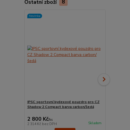
Ostatní zboží
8
Novinka
IPSC sportovní kydexové pouzdro pro CZ
Kolimátor T
Shadow 2 Compact barva carbon/šedá
2 800 Kč
23 701 
/
ks
Skladem
2 314 Kč
bez DPH
19 588 Kč
be