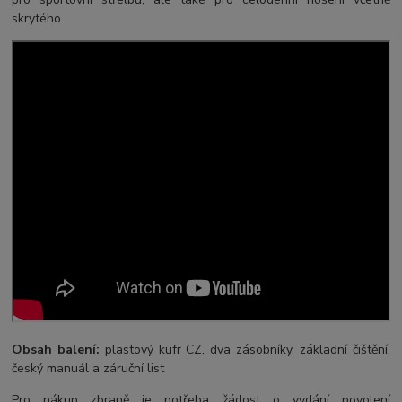
skrytého.
Obsah balení:
plastový kufr CZ, dva zásobníky, základní čištění,
český manuál a záruční list
Pro nákup zbraně je potřeba žádost o vydání povolení