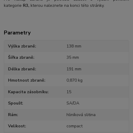
kategorie
R3,
kterou naleznete na konci této stránky.
Parametry
Výška zbraně
138 mm
Šířka zbraně
35 mm
Délka zbraně
191 mm
Hmotnost zbraně
0,870 kg
Kapacita zásobníku
15
Spoušť
SA/DA
Rám
hliníková slitina
Velikost
compact