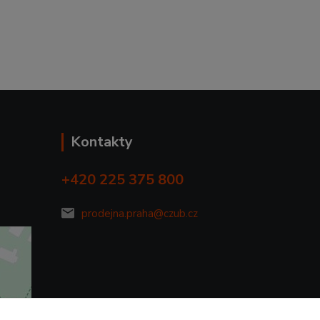
Kontakty
+420 225 375 800
prodejna.praha@czub.cz