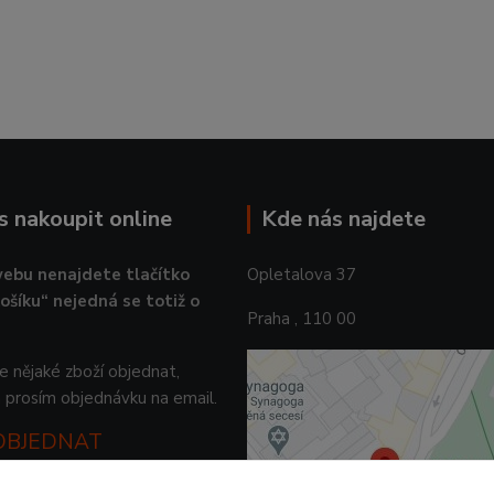
ás nakoupit online
Kde nás najdete
ebu nenajdete tlačítko
Opletalova 37
košíku“ nejedná se totiž o
Praha , 110 00
 nějaké zboží objednat,
 prosím objednávku na email.
 OBJEDNAT