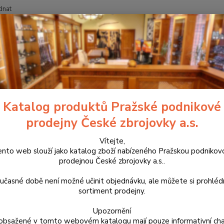
dnat
Nevíte
Hledat
+420
Zbraně
Dlouhé zbraně
Kulovnice
série CZ 600+
CZ 600 + 
600 + RANGE
Katalog produktů Pražské podnikové
prodejny České zbrojovky a.s.
Sporto
dlouhé
Vítejte,
ento web slouží jako katalog zboží nabízeného Pražskou podnikov
testov
prodejnou České zbrojovky a.s..
match-
přesno
učasné době není možné učinit objednávku, ale můžete si prohlé
sortiment prodejny.
Dos
Upozornění
obsažené v tomto webovém katalogu mají pouze informativní cha