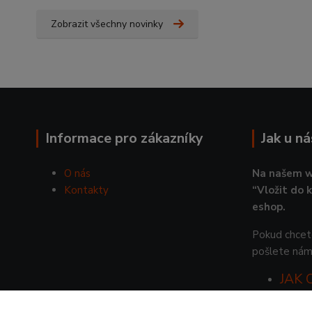
Zobrazit všechny novinky
Informace pro zákazníky
Jak u n
O nás
Na našem w
Kontakty
“Vložit do 
eshop.
Pokud chcete
pošlete nám
JAK