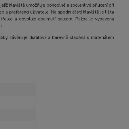
ejíž hlaviště umožňuje pohodlné a spolehlivé přilícení při
b a preferencí uživatele. Na spodní části hlaviště je lišta
 střelce a dovoluje obejmutí palcem. Pažba je vybavena
u.
iky závěru je duralová a barevně sladěná s materiálem