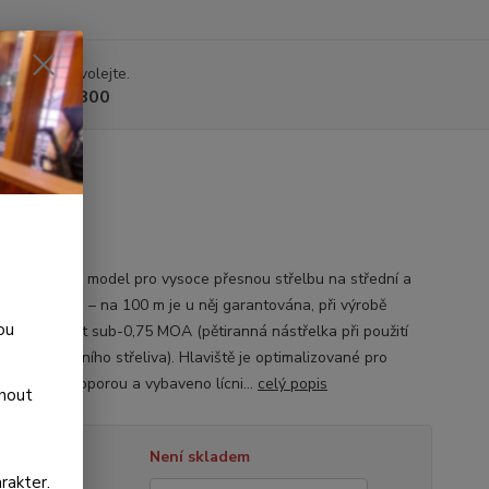
 si rady? Zavolejte.
 225 375 800
RANGE
vní i lovecký model pro vysoce přesnou střelbu na střední a
 vzdálenosti – na 100 m je u něj garantována, při výrobě
ou
aná přesnost sub-0,75 MOA (pětiranná nástřelka při použití
grade továrního střeliva). Hlaviště je optimalizované pro
u střelbu s oporou a vybaveno lícni...
celý popis
dnout
tupnost
Není skladem
rakter.