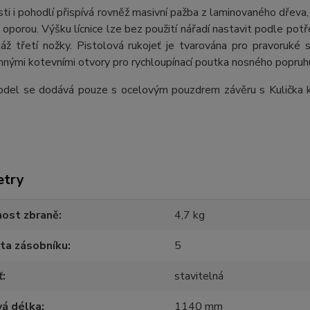
ti i pohodlí přispívá rovněž masivní pažba z laminovaného dřeva, j
 oporou. Výšku lícnice lze bez použití nářadí nastavit podle potře
áž třetí nožky. Pistolová rukojeť je tvarována pro pravoruké
nými kotevními otvory pro rychloupínací poutka nosného popruh
del se dodává pouze s ocelovým pouzdrem závěru s Kulička kl
etry
ost zbraně
4,7 kg
ta zásobníku
5
ť
stavitelná
vá délka
1140 mm