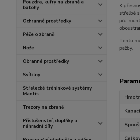
Pouzdra, kufry na zbraně a
K přesnos
batohy
střelbě s
pro mont
Ochranné prostředky
oboustran
Péče o zbraně
Tento mo
Nože
pažby.
Obranné prostředky
Svítilny
Param
Střelecké tréninkové systémy
Mantis
Hmotn
Trezory na zbraně
Kapaci
Příslušenství, doplňky a
Spouš
náhradní díly
Celko
Propagační předměty a oděvy