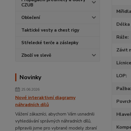
CZUB
Mířidl
Oblečení
Délka 
Taktické vesty a chest rigy
Ráže
Střelecké terče a záslepky
Závit 
Zboží ve slevě
Lícnic
LOP
Novinky
Pažba
25.06.2026
Nové interaktivní diagramy
Povrc
náhradních dílů
Vážení zákazníci, abychom Vám usnadnili
Hlave
vyhledávání správných náhradních dílů,
Kompe
připravili jsme pro vybrané modely zbraní