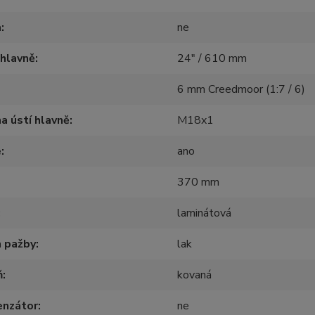
a
ne
hlavně
24" / 610 mm
6 mm Creedmoor (1:7 / 6)
na ústí hlavně
M18x1
e
ano
370 mm
laminátová
h pažby
lak
ň
kovaná
nzátor
ne