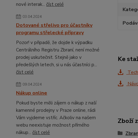
nové interak...
číst celé
Katego
03.04.2024
Podáv
Dotované střelivo pro účastníky
programu střelecké přípravy
Pozor! v připadě, že dojde k výpadku
Centrálního Registru Zbraní, není možné
prodej uskutečnit. Stejně jako v
Ke sta
předešlých letech, si u nás účastníci p...
číst celé
Tech
Návo
09.04.2024
Nákup online
Pokud byste měli zájem o nákup z naší
kamenné prodejny v Praze online, rádi
Vám vyjdeme vstříc. Ačkoliv na našem
Zboží 
webu neexistuje možnost přímého
nákup...
číst celé
Zbra