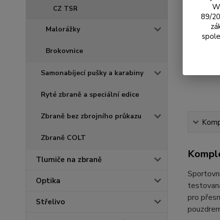
We
CZ TSR
89/20
zá
Malorážky
spole
Brokovnice
Samonabíjecí pušky a karabiny
Ryté zbraně a speciální edice
Zbraně bez zbrojního průkazu
Kompl
Zbraně COLT
Komple
Tlumiče na zbraně
Sportovní
Optika
testovaná
pro přesn
Střelivo
pouzdrem