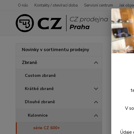
O nás
Kontakty / otevírací doba
Servisní centrum
Jak obje
Úvod
Novinky v sortimentu prodejny
CZ 
Zbraně
Custom zbraně
Novinka
Krátké zbraně
t
Dlouhé zbraně
V so
Kulovnice
série CZ 600+
Údaje 