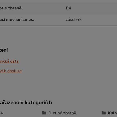
rie zbraně
R4
ací mechanismus
zásobník
žení
nická data
d k obsluze
zařazeno v kategoriích
ně
Dlouhé zbraně
Kulo