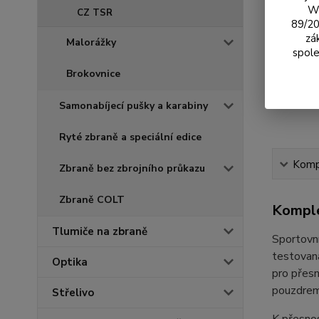
We
CZ TSR
89/20
zá
Malorážky
spole
Brokovnice
Samonabíjecí pušky a karabiny
Ryté zbraně a speciální edice
Kompl
Zbraně bez zbrojního průkazu
Zbraně COLT
Komple
Tlumiče na zbraně
Sportovní
testovaná
Optika
pro přesn
pouzdrem
Střelivo