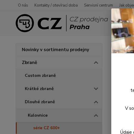
O nás
Kontakty / otevírací doba
Servisní centrum
Jak obje
Úvod
Novinky v sortimentu prodejny
CZ 
Zbraně
Custom zbraně
Novinka
Krátké zbraně
t
Dlouhé zbraně
V so
Kulovnice
série CZ 600+
Údaje 