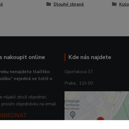
ně
Dlouhé zbraně
Kulo
ás nakoupit online
Kde nás najdete
ebu nenajdete tlačítko
Opletalova 37
košíku“ nejedná se totiž o
Praha , 110 00
 nějaké zboží objednat,
 prosím objednávku na email.
 OBJEDNAT