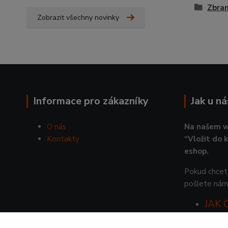
Zbra
Zobrazit všechny novinky
Informace pro zákazníky
Jak u n
O nás
Na našem w
Kontakty
“Vložit do 
eshop.
Pokud chcete
pošlete nám
JAK