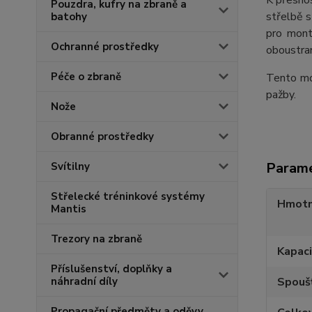
K přesnos
Pouzdra, kufry na zbraně a
střelbě s
batohy
pro mont
Ochranné prostředky
oboustran
Péče o zbraně
Tento mo
pažby.
Nože
Obranné prostředky
Param
Svítilny
Střelecké tréninkové systémy
Hmotn
Mantis
Trezory na zbraně
Kapaci
Příslušenství, doplňky a
náhradní díly
Spouš
Propagační předměty a oděvy