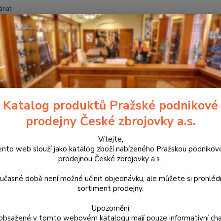
dnat
Nevíte
Hledat
+420
Zbraně
Dlouhé zbraně
Kulovnice
série CZ 600+
CZ 600 + 
600 + RANGE
Katalog produktů Pražské podnikové
prodejny České zbrojovky a.s.
Sporto
dlouhé
Vítejte,
ento web slouží jako katalog zboží nabízeného Pražskou podnikov
testov
prodejnou České zbrojovky a.s..
match-
přesno
učasné době není možné učinit objednávku, ale můžete si prohlé
sortiment prodejny.
Dos
Upozornění
obsažené v tomto webovém katalogu mají pouze informativní cha