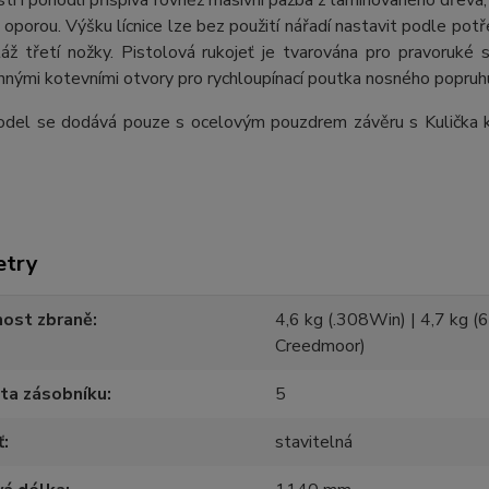
ti i pohodlí přispívá rovněž masivní pažba z laminovaného dřeva, j
 oporou. Výšku lícnice lze bez použití nářadí nastavit podle potře
áž třetí nožky. Pistolová rukojeť je tvarována pro pravoruké
nými kotevními otvory pro rychloupínací poutka nosného popruh
del se dodává pouze s ocelovým pouzdrem závěru s Kulička kl
etry
ost zbraně
4,6 kg (.308Win) | 4,7 kg 
Creedmoor)
ta zásobníku
5
ť
stavitelná