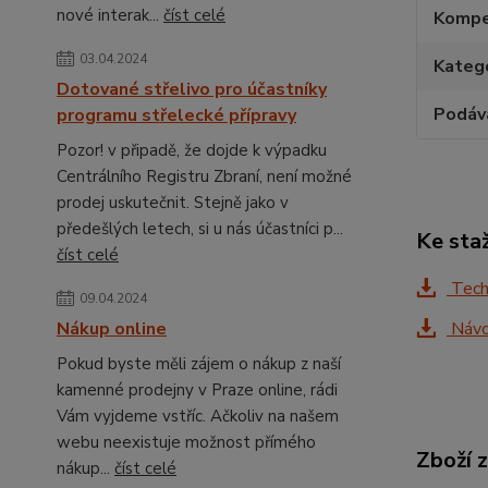
nové interak...
číst celé
Kompe
03.04.2024
Katego
Dotované střelivo pro účastníky
Podáv
programu střelecké přípravy
Pozor! v připadě, že dojde k výpadku
Centrálního Registru Zbraní, není možné
prodej uskutečnit. Stejně jako v
předešlých letech, si u nás účastníci p...
Ke sta
číst celé
Tech
09.04.2024
Nákup online
Návo
Pokud byste měli zájem o nákup z naší
kamenné prodejny v Praze online, rádi
Vám vyjdeme vstříc. Ačkoliv na našem
webu neexistuje možnost přímého
Zboží 
nákup...
číst celé