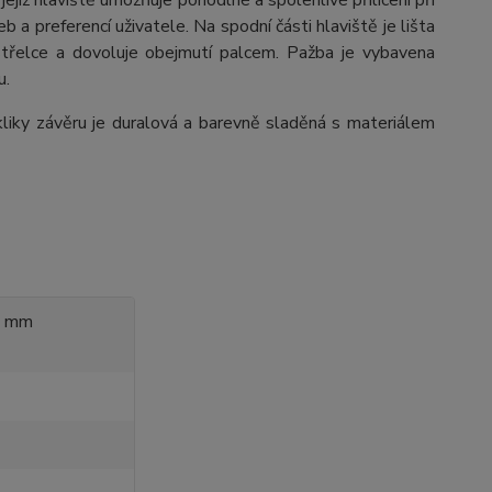
ejíž hlaviště umožňuje pohodlné a spolehlivé přilícení při
b a preferencí uživatele. Na spodní části hlaviště je lišta
 střelce a dovoluje obejmutí palcem. Pažba je vybavena
u.
iky závěru je duralová a barevně sladěná s materiálem
(6 mm