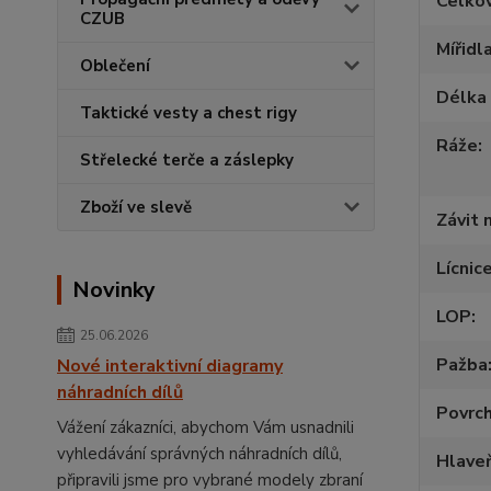
Celko
CZUB
Mířidl
Oblečení
Délka 
Taktické vesty a chest rigy
Ráže
Střelecké terče a záslepky
Zboží ve slevě
Závit 
Lícnic
Novinky
LOP
25.06.2026
Pažba
Nové interaktivní diagramy
náhradních dílů
Povrc
Vážení zákazníci, abychom Vám usnadnili
vyhledávání správných náhradních dílů,
Hlave
připravili jsme pro vybrané modely zbraní