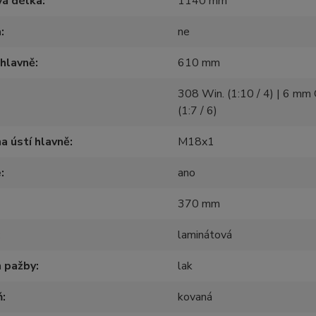
vá délka
1140 mm
a
ne
hlavně
610 mm
308 Win. (1:10 / 4) | 6 m
(1:7 / 6)
na ústí hlavně
M18x1
e
ano
370 mm
laminátová
h pažby
lak
ň
kovaná