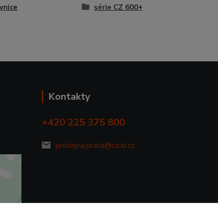
vnice
série CZ 600+
Kontakty
+420 225 375 800
prodejna.praha@czub.cz