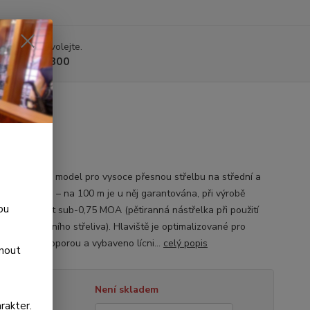
 si rady? Zavolejte.
 225 375 800
RANGE
vní i lovecký model pro vysoce přesnou střelbu na střední a
 vzdálenosti – na 100 m je u něj garantována, při výrobě
ou
aná přesnost sub-0,75 MOA (pětiranná nástřelka při použití
grade továrního střeliva). Hlaviště je optimalizované pro
u střelbu s oporou a vybaveno lícni...
celý popis
dnout
tupnost
Není skladem
rakter.