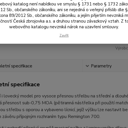
Rá
bový katalog není nabídkou ve smyslu § 1731 nebo § 1732 zák
12 Sb., občanského zákoníku, ani se nejedná o veřejný příslib dle 
kona 89/2012 Sb., občanského zákoníku, a jejím přijetím nevzniká m
čností Česká zbrojovka a.s. a druhou stranou závazkový vztah. Z 
41
webového katalogu nevzniká nárok na uzavření smlouvy.
34 
Zavřít
Výrobc
etní specifikace
Parametry
tní specifikace
 i lovecký model pro vysoce přesnou střelbu na střední a dlouh
 přesnost sub-0,75 MOA (pětiranná nástřelka při použití match-
ou střelbu s oporou a vybaveno lícnicí, jejíž výšku lze nastavit 
 závěru přípojným rozhraním typu Remington 700.