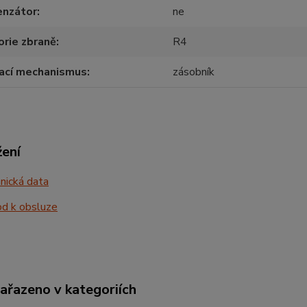
nzátor
ne
rie zbraně
R4
ací mechanismus
zásobník
žení
nická data
d k obsluze
zařazeno v kategoriích