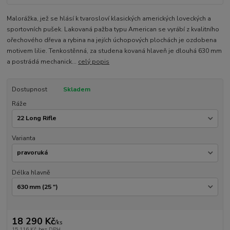
Malorážka, jež se hlásí k tvarosloví klasických amerických loveckých a
sportovních pušek. Lakovaná pažba typu American se vyrábí z kvalitního
ořechového dřeva a rybina na jejích úchopových plochách je ozdobena
motivem lilie. Tenkostěnná, za studena kovaná hlaveň je dlouhá 630 mm
a postrádá mechanick...
celý popis
Dostupnost
Skladem
Ráže
Varianta
Délka hlavně
18 290 Kč
/
ks
15 116 Kč
bez DPH