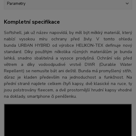
Parametry
Kompletní specifikace
Softshell, jak už název napovídá, by měl být měkký materiál, který
nabízí vysokou míru ochrany před živly. V tomto ohledu
bunda URBAN HYBRID od výrobce HELIKON-TEX definuje nový
standard. Díky použítým několika různých materiálům je bunda
lehká, snadno sbalitelná a vysoce prodyšná. Ochrání vás před
větrem a díky vodoodpudivé vrstvě DWR (Durable Water
Repellent) se nemusíte bát ani deště. Bunda má promyšlený střih,
důraz je kladen především na jednoduchost a funkčnost. Na
přední straně najdete celkem čtyři kapsy, dvě klasické na ruce, ty
jsou polstrovány fleecem, a dvě prostornější hrudní kapsy vhodné
na doklady, smartphone či peněženku.