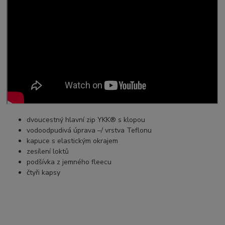
dvoucestný hlavní zip YKK® s klopou
vodoodpudivá úprava –/ vrstva Teflonu
kapuce s elastickým okrajem
zesílení loktů
podšívka z jemného fleecu
čtyři kapsy