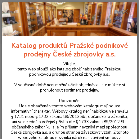
+420 225 375 800
Menu
Hledat
Katalog produktů Pražské podnikové
Úvod
Oblečení
Bunda Helikon Urban Hybrid Softshell Jacket® -
prodejny České zbrojovky a.s.
StormStretch® - černá
Vítejte,
Bunda Helikon Urban Hybrid
tento web slouží jako katalog zboží nabízeného Pražskou
podnikovou prodejnou České zbrojovky a.s..
Softshell Jacket® -
V současné době není možné učinit objednávku, ale můžete si
StormStretch® - černá
prohlédnout sortiment prodejny.
Upozornění
Údaje obsažené v tomto webovém katalogu mají pouze
informativní charakter. Webový katalog není nabídkou ve smyslu
§ 1731 nebo § 1732 zákona 89/2012 Sb., občanského zákoníku,
ani se nejedná o veřejný příslib dle § 1733 zákona 89/2012 Sb.,
občanského zákoníku, a jejím přijetím nevzniká mezi společností
Česká zbrojovka a.s. a druhou stranou závazkový vztah. Z tohoto
webového katalogu nevzniká nárok na uzavření smlouvy.