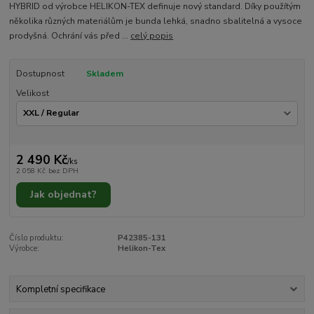
HYBRID od výrobce HELIKON-TEX definuje nový standard. Díky použítým
několika různých materiálům je bunda lehká, snadno sbalitelná a vysoce
prodyšná. Ochrání vás před ...
celý popis
Dostupnost
Skladem
Velikost
2 490 Kč
/
ks
2 058 Kč
bez DPH
Jak objednat?
Číslo produktu:
P42385-131
Výrobce:
Helikon-Tex
Kompletní specifikace