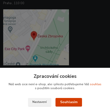
Praha , 110 00
Zpracování cookies
Kontakty
Náš web sice není e-shop, ale i přesto potřebujeme Váš
souhlas
+420 225 375 800
s použitím souborů cookies.
prodejna.praha@czub.cz
Souhlasím
Nastavení