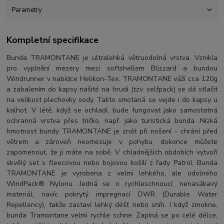
Parametry
Kompletní specifikace
Bunda TRAMONTANE je ultralehká větruodolná vrstva. Vznikla
pro vyplnění mezery mezi softshellem Blizzard a bundou
Windrunner v nabídce Helikon-Tex. TRAMONTANE váží cca 120g
a zabalením do kapsy našité na hrudi (tzv. selfpack) se dá stlačit
na velikost plechovky sody. Takto smotaná se vejde i do kapsy u
kalhot. V létě, když se ochladí, bude fungovat jako samostatná
ochranná vrstva přes tričko, např. jako turistická bunda. Nízká
hmotnost bundy TRAMONTANE je znát při nošení - chrání před
větrem a zároveň neomezuje v pohybu, dokonce můžete
zapomenout, že ji máte na sobě. V chladnějších obdobích vytvoří
skvělý set s fleecovou nebo bojovou košilí z řady Patrol. Bunda
TRAMONTANE je vyrobena z velmi lehkého, ale odolného
WindPack® Nylonu. Jedná se o rychleschnoucí, nenasákavý
materiál, navíc pokrytý impregnací DWR (Durable Water
Repellency), takže zastaví lehký déšť nebo sníh. I když zmokne,
bunda Tramontane velmi rychle schne. Zapíná se po celé délce,