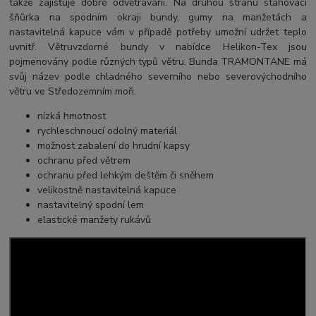
takže zajišťuje dobré odvětrávání. Na druhou stranu stahovací
šňůrka na spodním okraji bundy, gumy na manžetách a
nastavitelná kapuce vám v případě potřeby umožní udržet teplo
uvnitř. Větruvzdorné bundy v nabídce Helikon-Tex jsou
pojmenovány podle různých typů větru. Bunda TRAMONTANE má
svůj název podle chladného severního nebo severovýchodního
větru ve Středozemním moři.
nízká hmotnost
rychleschnoucí odolný materiál
možnost zabalení do hrudní kapsy
ochranu před větrem
ochranu před lehkým deštěm či sněhem
velikostně nastavitelná kapuce
nastavitelný spodní lem
elastické manžety rukávů