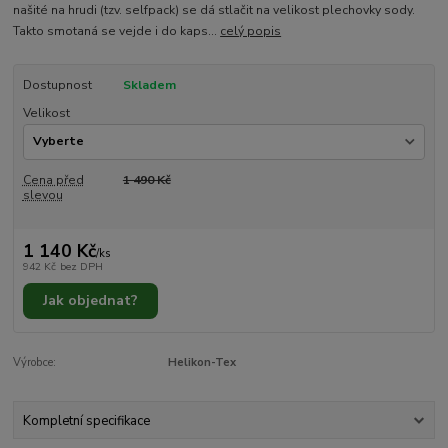
našité na hrudi (tzv. selfpack) se dá stlačit na velikost plechovky sody.
Takto smotaná se vejde i do kaps...
celý popis
Dostupnost
Skladem
Velikost
Cena před
1 490 Kč
slevou
1 140 Kč
/
ks
942 Kč
bez DPH
Jak objednat?
Výrobce:
Helikon-Tex
Kompletní specifikace