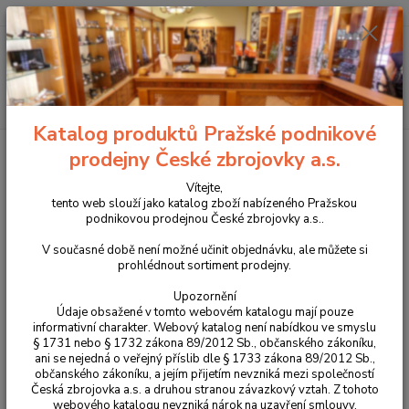
+420 225 375 800
Menu
Hledat
Katalog produktů Pražské podnikové
Úvod
Oblečení
Bunda Helikon TRAMONTANE grey
prodejny České zbrojovky a.s.
Bunda Helikon TRAMONTANE
Vítejte,
tento web slouží jako katalog zboží nabízeného Pražskou
grey
podnikovou prodejnou České zbrojovky a.s..
V současné době není možné učinit objednávku, ale můžete si
Akce
prohlédnout sortiment prodejny.
Upozornění
Údaje obsažené v tomto webovém katalogu mají pouze
informativní charakter. Webový katalog není nabídkou ve smyslu
§ 1731 nebo § 1732 zákona 89/2012 Sb., občanského zákoníku,
ani se nejedná o veřejný příslib dle § 1733 zákona 89/2012 Sb.,
občanského zákoníku, a jejím přijetím nevzniká mezi společností
Česká zbrojovka a.s. a druhou stranou závazkový vztah. Z tohoto
webového katalogu nevzniká nárok na uzavření smlouvy.