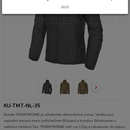
Zavřít
KU-TMT-NL-35
Bunda TRAMONTANE je ultralehká větruodolná vrstva. Vznikla pro
vyplnění mezery mezi softshellem Blizzard a bundou Windrunner v
nabídce Helikon-Tex. TRAMONTANE váží cca 120g a zabalením do kapsy