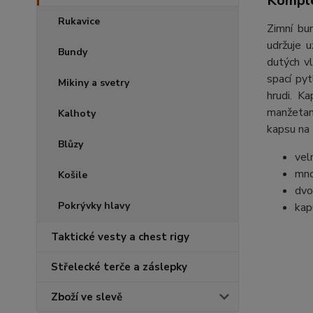
Komple
Rukavice
Zimní bu
udržuje 
Bundy
dutých v
spací py
Mikiny a svetry
hrudi. K
manžetami
Kalhoty
kapsu na 
Blůzy
vel
mno
Košile
dvo
Pokrývky hlavy
kap
Taktické vesty a chest rigy
Střelecké terče a záslepky
Zboží ve slevě