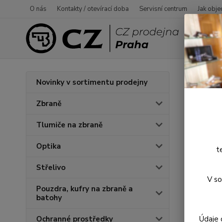
O nás
Kontakty / otevírací doba
Servisní centrum
Jak obje
Úvod
O
Novinky v sortimentu prodejny
Bund
Zbraně
Tlumiče na zbraně
Optika
t
Střelivo
V so
Pouzdra, kufry na zbraně a
batohy
Údaje 
Ochranné prostředky