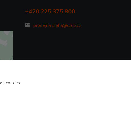
+420 225 375 800
prodejna.praha@czub.cz
rů cookies.