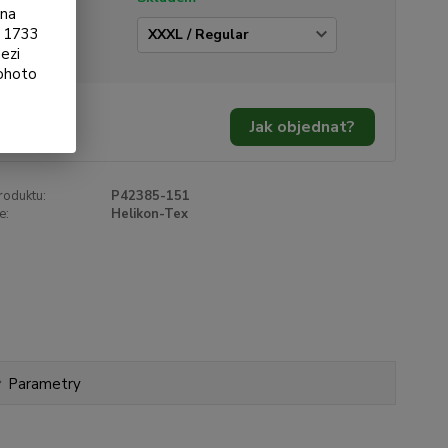
ona
§ 1733
ikost
ezi
tohoto
990 Kč
/
ks
Jak objednat?
98 Kč
bez DPH
roduktu:
P42385-151
e:
Helikon-Tex
Parametry