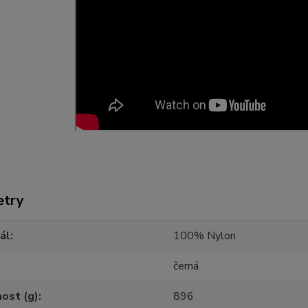
etry
ál
100% Nylon
černá
ost (g)
896