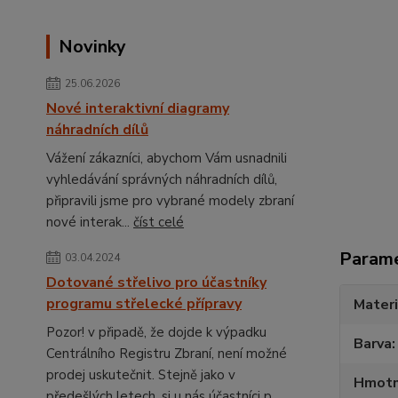
Novinky
25.06.2026
Nové interaktivní diagramy
náhradních dílů
Vážení zákazníci, abychom Vám usnadnili
vyhledávání správných náhradních dílů,
připravili jsme pro vybrané modely zbraní
nové interak...
číst celé
Param
03.04.2024
Dotované střelivo pro účastníky
programu střelecké přípravy
Materi
Pozor! v připadě, že dojde k výpadku
Barva
Centrálního Registru Zbraní, není možné
prodej uskutečnit. Stejně jako v
Hmotn
předešlých letech, si u nás účastníci p...