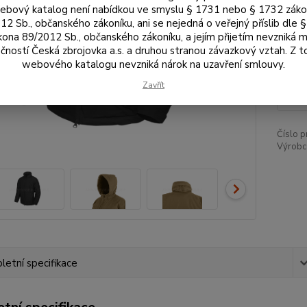
bový katalog není nabídkou ve smyslu § 1731 nebo § 1732 zák
12 Sb., občanského zákoníku, ani se nejedná o veřejný příslib dle 
Vel
kona 89/2012 Sb., občanského zákoníku, a jejím přijetím nevzniká m
čností Česká zbrojovka a.s. a druhou stranou závazkový vztah. Z 
webového katalogu nevzniká nárok na uzavření smlouvy.
3 
Zavřít
3 2
Číslo p
Výrobc
etní specifikace