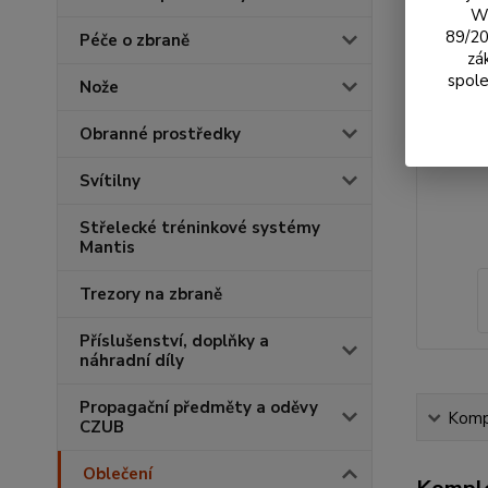
We
89/20
Péče o zbraně
zá
spole
Nože
Obranné prostředky
Svítilny
Střelecké tréninkové systémy
Mantis
Trezory na zbraně
Příslušenství, doplňky a
náhradní díly
Propagační předměty a oděvy
Kompl
CZUB
Oblečení