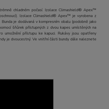
 extrémně chladném počasí. Izolace Climashield® Apex™
hloschnoucí). Izolace Climashield® Apex™ je vyrobena z
. Bunda je dodávaná v kompresním obalu (podobně jako
á pomocí šňůrek přístupných z dvou kapes umístěných na
pro umožnění přístupu ke kapuci. Rukávy jsou opatřeny
ndy je dvoucestný. Ve vnitřní části bundy dále naleznete