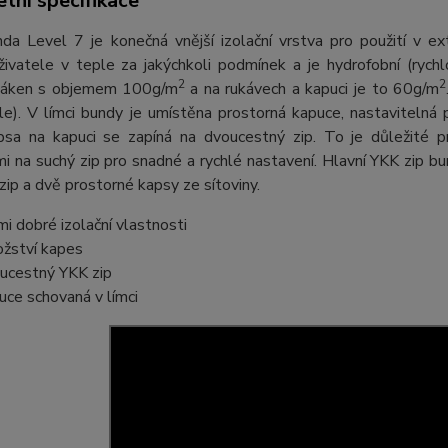
tní specifikace
nda Level 7 je konečná vnější izolační vrstva pro použití v
uživatele v teple za jakýchkoli podmínek a je hydrofobní (ryc
2
2
láken s objemem 100g/m
a na rukávech a kapuci je to 60g/m
tle). V límci bundy je umístěna prostorná kapuce, nastaviteln
apsa na kapuci se zapíná na dvoucestný zip. To je důležité 
 na suchý zip pro snadné a rychlé nastavení. Hlavní YKK zip bu
zip a dvě prostorné kapsy ze sítoviny.
mi dobré izolační vlastnosti
žství kapes
ucestný YKK zip
uce schovaná v límci