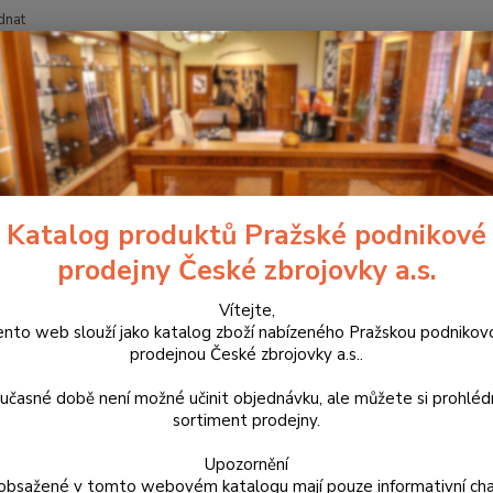
dnat
Nevíte
Hledat
+420
blečení
Bunda Helikon Level 7 Climashield Apex černá XXXL/R
a Helikon Level 7 Climashield 
Katalog produktů Pražské podnikové
prodejny České zbrojovky a.s.
KU-
Vítejte,
Zimní b
ento web slouží jako katalog zboží nabízeného Pražskou podnikov
extrém
prodejnou České zbrojovky a.s..
uživat
(rychl
učasné době není možné učinit objednávku, ale můžete si prohlé
vláken
sortiment prodejny.
Upozornění
obsažené v tomto webovém katalogu mají pouze informativní cha
Dos