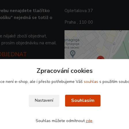
ebu nenajdete tlačítko
Opletalova 37
košíku“ nejedná se totiž o
Praha , 110 00
 nějaké zboží objednat,
 prosím objednávku na email.
 OBJEDNAT
Zpracování cookies
ce není e-shop, ale i přesto potřebujeme Váš
souhlas
s použitím soubo
Souhlasím
Nastavení
Souhlas můžete odmítnout
zde
.