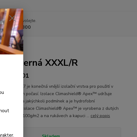
 si rady? Zavolejte.
 225 375 800
Apex černá XXXL/R
L70-NL-01
unda Level 7 je konečná vnější izolační vrstva pro použití v
ou
ně chladném počasí. Izolace Climashield® Apex™ udržuje
ele v teple za jakýchkoli podmínek a je hydrofobní
oschnoucí). Izolace Climashield® Apex™ je vyrobena z dutých
dnout
 s objemem 100g/m2 a na rukávech a kapuci ...
celý popis
rakter.
tupnost
Skladem