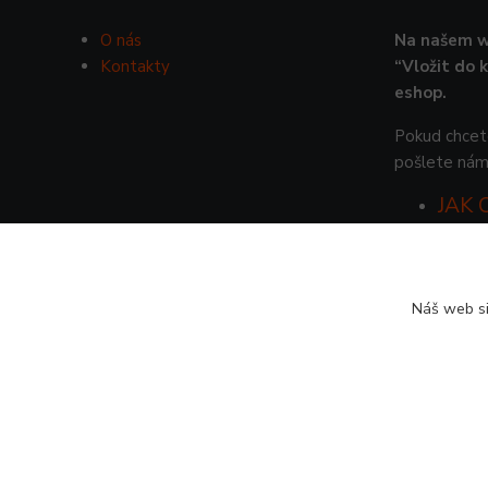
O nás
Na našem w
Kontakty
“Vložit do 
eshop.
Pokud chcete
pošlete nám
JAK
Náš web si