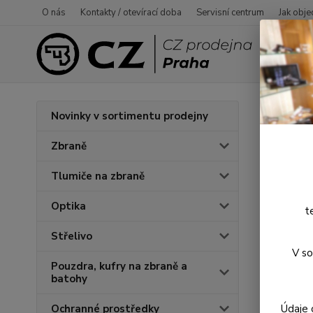
O nás
Kontakty / otevírací doba
Servisní centrum
Jak obje
Úvod
O
Novinky v sortimentu prodejny
Bund
Zbraně
Tlumiče na zbraně
Optika
t
Střelivo
V so
Pouzdra, kufry na zbraně a
batohy
Údaje 
Ochranné prostředky