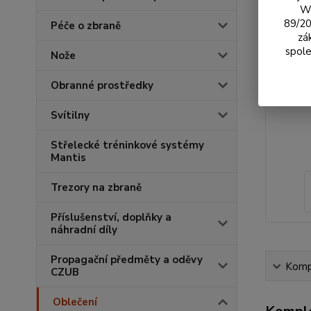
We
89/20
Péče o zbraně
zá
spole
Nože
Obranné prostředky
Svítilny
Střelecké tréninkové systémy
Mantis
Trezory na zbraně
Příslušenství, doplňky a
náhradní díly
Propagační předměty a oděvy
Kompl
CZUB
Oblečení