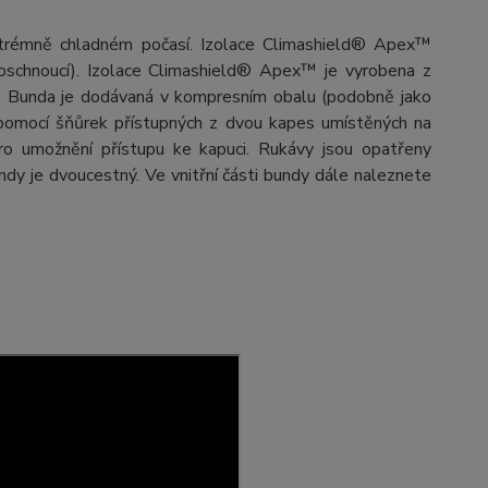
 extrémně chladném počasí. Izolace Climashield® Apex™
hloschnoucí). Izolace Climashield® Apex™ je vyrobena z
. Bunda je dodávaná v kompresním obalu (podobně jako
á pomocí šňůrek přístupných z dvou kapes umístěných na
pro umožnění přístupu ke kapuci. Rukávy jsou opatřeny
ndy je dvoucestný. Ve vnitřní části bundy dále naleznete