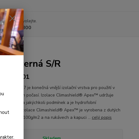
 si rady? Zavolejte.
 225 375 800
Apex černá S/R
L70-NL-01
unda Level 7 je konečná vnější izolační vrstva pro použití v
ou
ně chladném počasí. Izolace Climashield® Apex™ udržuje
ele v teple za jakýchkoli podmínek a je hydrofobní
oschnoucí). Izolace Climashield® Apex™ je vyrobena z dutých
dnout
 s objemem 100g/m2 a na rukávech a kapuci ...
celý popis
rakter.
tupnost
Skladem