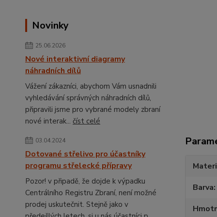
Novinky
25.06.2026
Nové interaktivní diagramy
náhradních dílů
Vážení zákazníci, abychom Vám usnadnili
vyhledávání správných náhradních dílů,
připravili jsme pro vybrané modely zbraní
nové interak...
číst celé
Param
03.04.2024
Dotované střelivo pro účastníky
programu střelecké přípravy
Materi
Pozor! v připadě, že dojde k výpadku
Barva
Centrálního Registru Zbraní, není možné
prodej uskutečnit. Stejně jako v
Hmotn
předešlých letech, si u nás účastníci p...