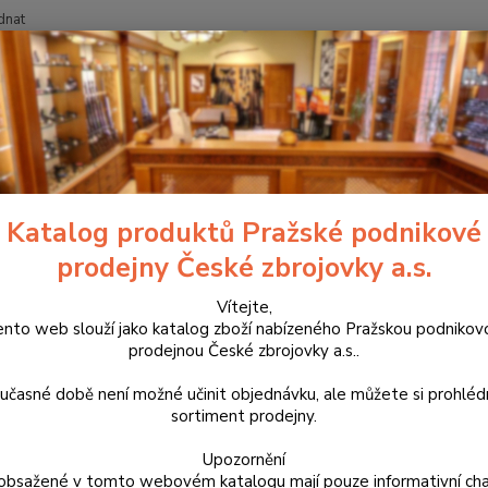
dnat
Nevíte
Hledat
+420
blečení
Bunda Helikon Level 7 Climashield Apex černá S/R
a Helikon Level 7 Climashield 
Katalog produktů Pražské podnikové
prodejny České zbrojovky a.s.
KU-
Vítejte,
Zimní b
ento web slouží jako katalog zboží nabízeného Pražskou podnikov
extrém
prodejnou České zbrojovky a.s..
uživat
(rychl
učasné době není možné učinit objednávku, ale můžete si prohlé
vláken
sortiment prodejny.
Upozornění
obsažené v tomto webovém katalogu mají pouze informativní cha
Dos