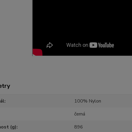
etry
ál
100% Nylon
černá
ost (g)
896