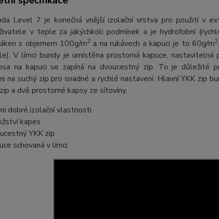
tní specifikace
nda Level 7 je konečná vnější izolační vrstva pro použití v
uživatele v teple za jakýchkoli podmínek a je hydrofobní (ryc
2
2
láken s objemem 100g/m
a na rukávech a kapuci je to 60g/m
tle). V límci bundy je umístěna prostorná kapuce, nastaviteln
apsa na kapuci se zapíná na dvoucestný zip. To je důležité 
 na suchý zip pro snadné a rychlé nastavení. Hlavní YKK zip bu
zip a dvě prostorné kapsy ze sítoviny.
mi dobré izolační vlastnosti
žství kapes
ucestný YKK zip
uce schovaná v límci