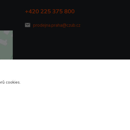
+420 225 375 800
prodejna.praha@czub.cz
rů cookies.