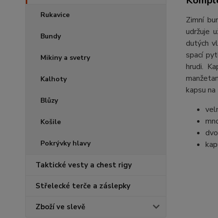
Komple
Rukavice
Zimní bu
udržuje 
Bundy
dutých v
spací py
Mikiny a svetry
hrudi. K
manžetami
Kalhoty
kapsu na 
Blůzy
vel
mno
Košile
dvo
Pokrývky hlavy
kap
Taktické vesty a chest rigy
Střelecké terče a záslepky
Zboží ve slevě