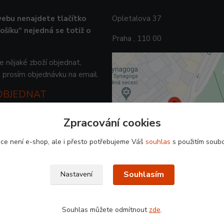
ebu nenajdete tlačítko
Opletalova 37
košíku“ nejedná se totiž o
Praha , 110 00
 nějaké zboží objednat,
 prosím objednávku na email.
 OBJEDNAT
Zpracování cookies
ce není e-shop, ale i přesto potřebujeme Váš
souhlas
s použitím soubo
Souhlasím
Nastavení
Souhlas můžete odmítnout
zde
.