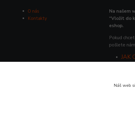
O nás
Na našem w
Kontakty
“Vložit do 
eshop.
Pokud chcete
pošlete nám
JAK
Náš web si