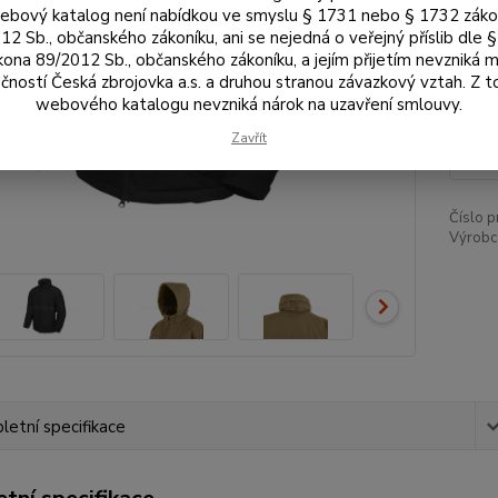
bový katalog není nabídkou ve smyslu § 1731 nebo § 1732 zák
12 Sb., občanského zákoníku, ani se nejedná o veřejný příslib dle 
Vel
kona 89/2012 Sb., občanského zákoníku, a jejím přijetím nevzniká m
čností Česká zbrojovka a.s. a druhou stranou závazkový vztah. Z 
webového katalogu nevzniká nárok na uzavření smlouvy.
3 
Zavřít
3 2
Číslo p
Výrobc
etní specifikace