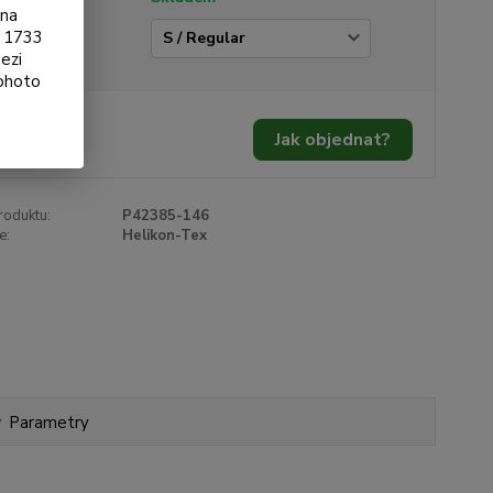
ona
§ 1733
ikost
ezi
tohoto
990 Kč
/
ks
Jak objednat?
98 Kč
bez DPH
roduktu:
P42385-146
e:
Helikon-Tex
Parametry