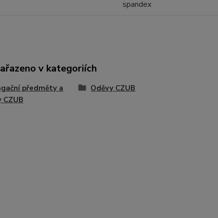
spandex
zařazeno v kategoriích
gační předměty a
Oděvy CZUB
y CZUB