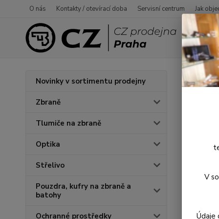
O nás
Kontakty / otevírací doba
Servisní centrum
Jak obje
Úvod
P
Novinky v sortimentu prodejny
Trik
Zbraně
Tlumiče na zbraně
Novinka
Optika
t
Střelivo
V so
Pouzdra, kufry na zbraně a
batohy
Údaje 
Ochranné prostředky