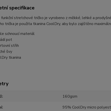
tní specifikace
funkční stretchové tričko je vyrobeno z měkké, lehké a prodyšné 
o trička je použita tkanina CoolDry, aby bylo zajištěno maximální
hle schnoucí materiál
ádí pot
rtovní střih
ché švy
lDry tkanina
etry
ž
160gsm
í
95% CoolDry micro polyest