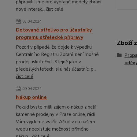
připravili jsme pro vybrané modely zbraní
nové interak...
číst celé
03.04.2024
Dotované střelivo pro účastníky
programu střelecké přípravy
Zboží 
Pozor! v připadě, že dojde k výpadku
Centrálního Registru Zbraní, není možné
Propa
prodej uskutečnit. Stejně jako v
oděv
předešlých letech, si u nás účastníci p...
číst celé
09.04.2024
Nákup online
Pokud byste měli zájem o nákup z naší
kamenné prodejny v Praze online, rádi
Vám vyjdeme vstříc. Ačkoliv na našem
webu neexistuje možnost přímého
nákup...
číst celé