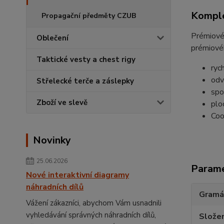
Komple
Propagační předměty CZUB
Prémiové 
Oblečení
prémiovéh
Taktické vesty a chest rigy
ryc
odv
Střelecké terče a záslepky
spo
Zboží ve slevě
plo
Coo
Novinky
25.06.2026
Param
Nové interaktivní diagramy
náhradních dílů
Gramá
Vážení zákazníci, abychom Vám usnadnili
vyhledávání správných náhradních dílů,
Složen