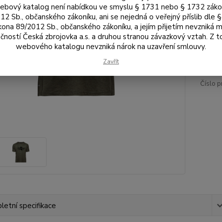
Vel
bový katalog není nabídkou ve smyslu § 1731 nebo § 1732 zák
12 Sb., občanského zákoníku, ani se nejedná o veřejný příslib dle 
kona 89/2012 Sb., občanského zákoníku, a jejím přijetím nevzniká m
čností Česká zbrojovka a.s. a druhou stranou závazkový vztah. Z 
92
webového katalogu nevzniká nárok na uzavření smlouvy.
760
Zavřít
Číslo p
etní specifikace