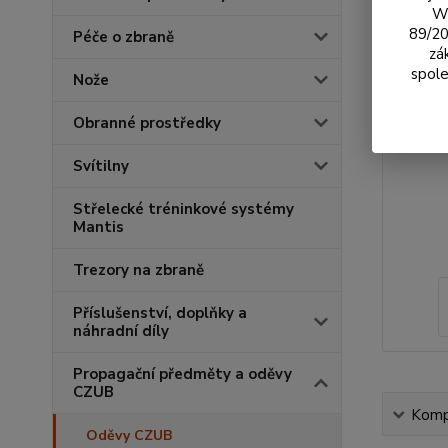
We
89/20
Péče o zbraně
zá
spole
Nože
Obranné prostředky
Svítilny
Střelecké tréninkové systémy
Mantis
Trezory na zbraně
Příslušenství, doplňky a
náhradní díly
Propagační předměty a oděvy
CZUB
Kompl
Oděvy CZUB