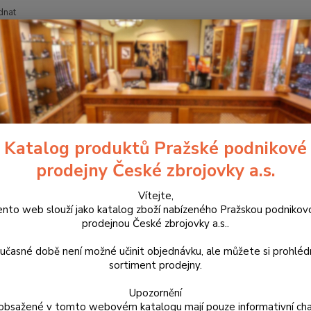
dnat
Nevíte
Hledat
+420
ropagační předměty a oděvy CZUB
Oděvy CZUB
Triko CZ Bren 3 
o CZ Bren 3 Mud Happens
Katalog produktů Pražské podnikové
prodejny České zbrojovky a.s.
Prémio
prodyšn
Vítejte,
ento web slouží jako katalog zboží nabízeného Pražskou podnikov
prémio
prodejnou České zbrojovky a.s..
maximá
sportov
učasné době není možné učinit objednávku, ale můžete si prohlé
sortiment prodejny.
Dos
Upozornění
obsažené v tomto webovém katalogu mají pouze informativní cha