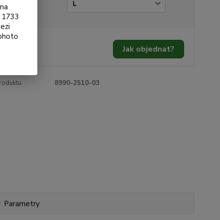
ikost
ona
§ 1733
ezi
tohoto
0 Kč
/
ks
Jak objednat?
 Kč
bez DPH
roduktu:
8990-2510-03
Parametry