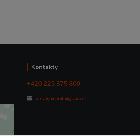
Kontakty
+420 225 375 800
prodejna.praha@czub.cz