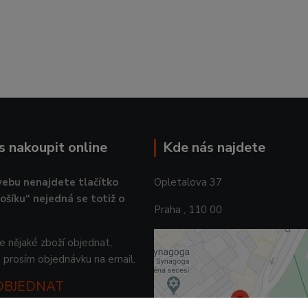
ás nakoupit online
Kde nás najdete
ebu nenajdete tlačítko
Opletalova 37
košíku“ nejedná se totiž o
Praha , 110 00
 nějaké zboží objednat,
 prosím objednávku na email.
 OBJEDNAT