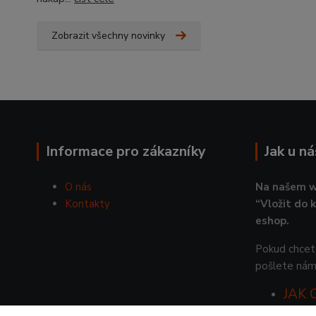
Zobrazit všechny novinky
Informace pro zákazníky
Jak u n
O nás
Na našem w
Kontakty
“Vložit do 
eshop.
Pokud chcete
pošlete nám
JAK