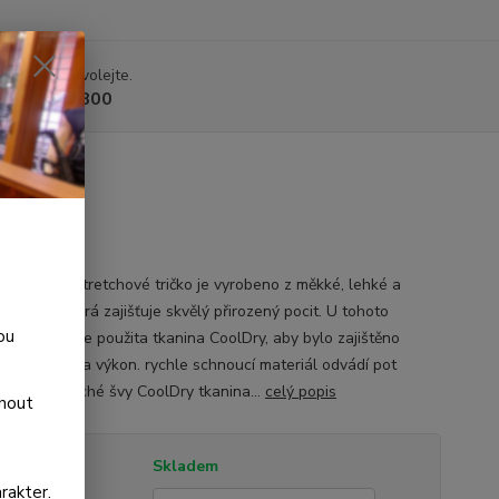
 si rady? Zavolejte.
 225 375 800
Mud Happens
vé funkční stretchové tričko je vyrobeno z měkké, lehké a
é látky, která zajišťuje skvělý přirozený pocit. U tohoto
ou
vého trička je použita tkanina CoolDry, aby bylo zajištěno
lní pohodlí a výkon. rychle schnoucí materiál odvádí pot
ní střih ploché švy CoolDry tkanina...
celý popis
dnout
tupnost
Skladem
rakter.