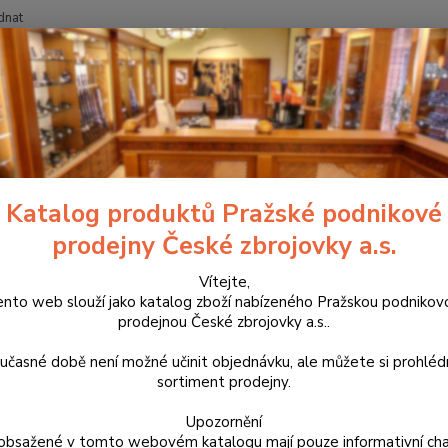
dnat
Nevíte
Hledat
+420
blečení
Bojové triko Helikon MCDU Coyote XXXL/R
vé triko Helikon MCDU Coyote 
Katalog produktů Pražské podnikové
prodejny České zbrojovky a.s.
BL-
Vítejte,
Taktic
ento web slouží jako katalog zboží nabízeného Pražskou podnikov
nosičů
prodejnou České zbrojovky a.s..
hlavně
límec 
učasné době není možné učinit objednávku, ale můžete si prohlé
Na ruk
sortiment prodejny.
Upozornění
obsažené v tomto webovém katalogu mají pouze informativní cha
Dos