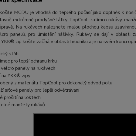
tní specifikace
 košile MCDU je vhodná do teplého počasí jako doplněk k nosičů
hlavně extrémně prodyšné látky TopCool, zatímco rukávy, manž
 úpravě. Na rukávech naleznete malou plochou kapsu uzavírano
velcro panelů, pro úmístění nášivky. Rukávy se dají v oblasti 
YKK® zip košile začíná v oblasti hrudníku a je na svém konci opa
cký střih
 límec pro lepší ochranu krku
 velcro panely na rukávech
í na YKK® zipy
yrobený z materiálu TopCool pro dokonalý odvod potu
ží síťové panely pro lepší odvětrávání
é prošití na loktech
itelné manžety rukávů