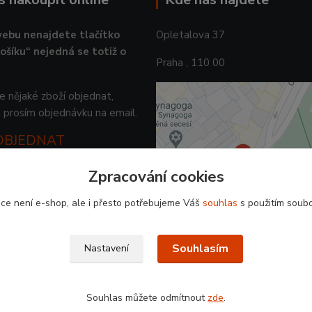
ebu nenajdete tlačítko
Opletalova 37
košíku“ nejedná se totiž o
Praha , 110 00
 nějaké zboží objednat,
 prosím objednávku na email.
 OBJEDNAT
Zpracování cookies
ce není e-shop, ale i přesto potřebujeme Váš
souhlas
s použitím soubo
Souhlasím
Nastavení
Souhlas můžete odmítnout
zde
.