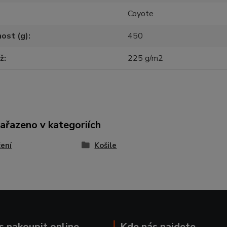
Coyote
ost (g)
450
ž
225 g/m2
zařazeno v kategoriích
ení
Košile
ás nakoupit online
Kde nás najdete