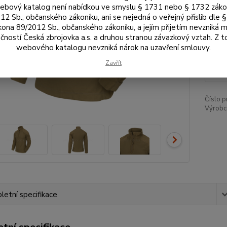
bový katalog není nabídkou ve smyslu § 1731 nebo § 1732 zák
12 Sb., občanského zákoníku, ani se nejedná o veřejný příslib dle 
Vel
kona 89/2012 Sb., občanského zákoníku, a jejím přijetím nevzniká m
čností Česká zbrojovka a.s. a druhou stranou závazkový vztah. Z 
webového katalogu nevzniká nárok na uzavření smlouvy.
1 
Zavřít
1 4
Číslo p
Výrobc
etní specifikace