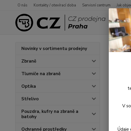
O nás
Kontakty / otevírací doba
Servisní centrum
Jak obje
Úvod
O
Novinky v sortimentu prodejny
Bojo
Zbraně
Tlumiče na zbraně
Optika
t
Střelivo
V so
Pouzdra, kufry na zbraně a
batohy
Údaje 
Ochranné prostředky