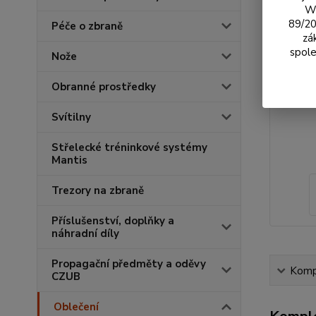
We
89/20
Péče o zbraně
zá
spole
Nože
Obranné prostředky
Svítilny
Střelecké tréninkové systémy
Mantis
Trezory na zbraně
Příslušenství, doplňky a
náhradní díly
Propagační předměty a oděvy
Kompl
CZUB
Oblečení