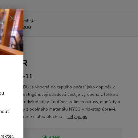
 si rady? Zavolejte.
 225 375 800
XXXL/R
MCD-NR-11
ká košile MCDU je vhodná do teplého počasí jako doplněk k
ou
m plátů a chestrigům. Její středová část je vyrobena z lehké a
 extrémně prodyšné látky TopCool, zatímco rukávy, manžety a
jsou vyrobeny z odolného materiálu NYCO v rip-stop úpravě.
dnout
ávech naleznete malou plochou ...
celý popis
rakter.
tupnost
Skladem