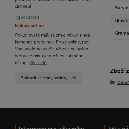
číst celé
Barva
09.04.2024
Hmotn
Nákup online
Gramá
Pokud byste měli zájem o nákup z naší
kamenné prodejny v Praze online, rádi
Vám vyjdeme vstříc. Ačkoliv na našem
webu neexistuje možnost přímého
nákup...
číst celé
Zboží 
Zobrazit všechny novinky
Obleč
Informace pro zákazníky
Jak u n