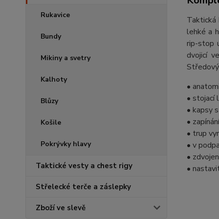
Komple
Rukavice
Taktická
lehké a 
Bundy
rip-stop
dvojicí 
Mikiny a svetry
Středový 
Kalhoty
• anatomi
• stojací
Blůzy
• kapsy s
• zapínán
Košile
• trup v
Pokrývky hlavy
• v podpa
• zdvojen
Taktické vesty a chest rigy
• nastav
Střelecké terče a záslepky
Zboží ve slevě