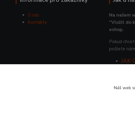
O nás
Na našem w
Kontakty
“Vložit do 
eshop.
Pokud chcete
pošlete nám
JAK
Náš web si