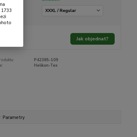
ona
§ 1733
ikost
ezi
tohoto
740 Kč
/
ks
Jak objednat?
38 Kč
bez DPH
roduktu:
P42385-109
e:
Helikon-Tex
Parametry