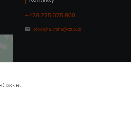
+420 225 375 800
prodejna.praha@czub.cz
rů cookies.