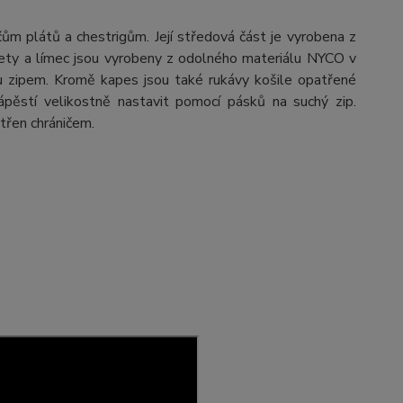
m plátů a chestrigům. Její středová část je vyrobena z
ety a límec jsou vyrobeny z odolného materiálu NYCO v
u zipem. Kromě kapes jsou také rukávy košile opatřené
zápěstí velikostně nastavit pomocí pásků na suchý zip.
třen chráničem.