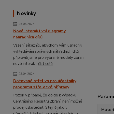
Novinky
25.06.2026
Nové interaktivní diagramy
náhradních dílů
Vážení zákazníci, abychom Vám usnadnili
vyhledávání správných náhradních dílů,
připravili jsme pro vybrané modely zbraní
nové interak...
číst celé
03.04.2024
Dotované střelivo pro účastníky
programu střelecké přípravy
Pozor! v připadě, že dojde k výpadku
Param
Centrálního Registru Zbraní, není možné
prodej uskutečnit. Stejně jako v
Materi
předešlých letech, si u nás účastníci p...