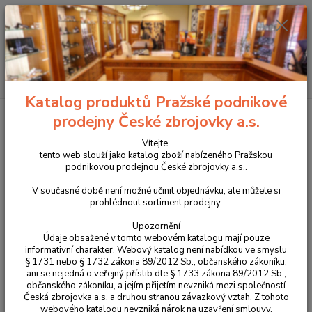
+420 225 375 800
Menu
Hledat
Katalog produktů Pražské podnikové
Úvod
Pouzdra, kufry na zbraně a batohy
Látková pouzdra
prodejny České zbrojovky a.s.
Zásobníková pouzdra
Zásobníkové pouzdro DASTA vnitřní model 965
Vítejte,
Zásobníkové pouzdro DASTA
tento web slouží jako katalog zboží nabízeného Pražskou
podnikovou prodejnou České zbrojovky a.s..
vnitřní model 965
V současné době není možné učinit objednávku, ale můžete si
prohlédnout sortiment prodejny.
Upozornění
Údaje obsažené v tomto webovém katalogu mají pouze
informativní charakter. Webový katalog není nabídkou ve smyslu
§ 1731 nebo § 1732 zákona 89/2012 Sb., občanského zákoníku,
ani se nejedná o veřejný příslib dle § 1733 zákona 89/2012 Sb.,
občanského zákoníku, a jejím přijetím nevzniká mezi společností
Česká zbrojovka a.s. a druhou stranou závazkový vztah. Z tohoto
webového katalogu nevzniká nárok na uzavření smlouvy.