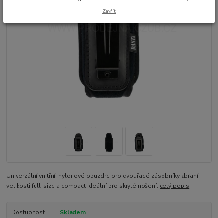
Zavřít
Univerzální vnitřní, nylonové pouzdro pro dvouřadé zásobníky zbraní
velikosti full-size a compact ideální pro skryté nošení.
celý popis
Dostupnost
Skladem