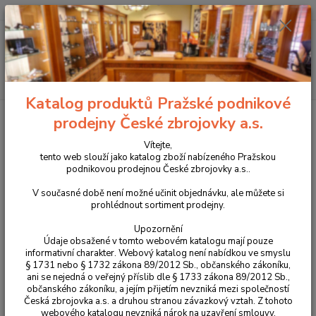
+420 225 375 800
Menu
Hledat
Katalog produktů Pražské podnikové
Úvod
Pouzdra, kufry na zbraně a batohy
Látková pouzdra
prodejny České zbrojovky a.s.
Zásobníková pouzdra
Zásobníkové pouzdro DASTA pro zbraně velikosti full-
size model 636-1
Vítejte,
tento web slouží jako katalog zboží nabízeného Pražskou
Zásobníkové pouzdro DASTA pro
podnikovou prodejnou České zbrojovky a.s..
zbraně velikosti full-size model
V současné době není možné učinit objednávku, ale můžete si
prohlédnout sortiment prodejny.
636-1
Upozornění
Údaje obsažené v tomto webovém katalogu mají pouze
informativní charakter. Webový katalog není nabídkou ve smyslu
§ 1731 nebo § 1732 zákona 89/2012 Sb., občanského zákoníku,
ani se nejedná o veřejný příslib dle § 1733 zákona 89/2012 Sb.,
občanského zákoníku, a jejím přijetím nevzniká mezi společností
Česká zbrojovka a.s. a druhou stranou závazkový vztah. Z tohoto
webového katalogu nevzniká nárok na uzavření smlouvy.