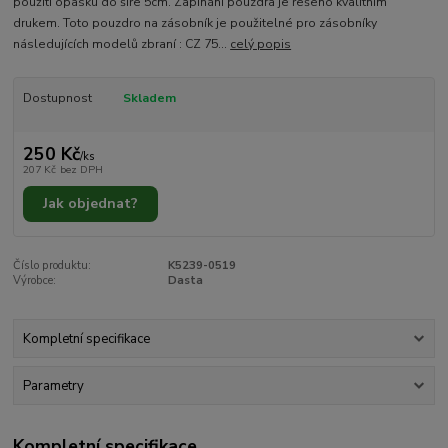
použití opasku do šíře 5cm. Zapínání pouzdra je řešeno kvalitním
drukem. Toto pouzdro na zásobník je použitelné pro zásobníky
následujících modelů zbraní : CZ 75...
celý popis
Dostupnost
Skladem
250 Kč
/
ks
207 Kč
bez DPH
Jak objednat?
Číslo produktu:
K5239-0519
Výrobce:
Dasta
Kompletní specifikace
Parametry
Kompletní specifikace