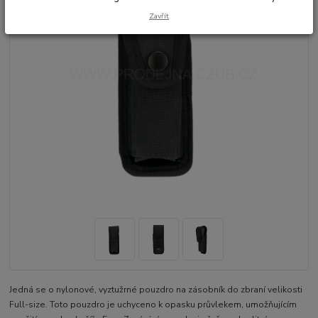
Zavřít
Jedná se o nylonové, vyztužrné pouzdro na zásobník do zbraní velikosti
Full-size. Toto pouzdro je uchyceno k opasku průvlekem, umožňujícím