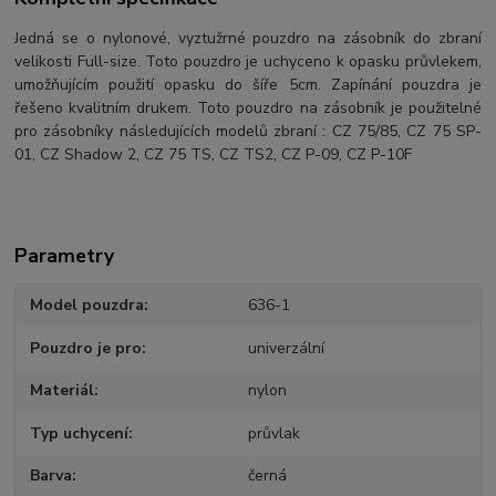
Jedná se o nylonové, vyztužrné pouzdro na zásobník do zbraní
velikosti Full-size. Toto pouzdro je uchyceno k opasku průvlekem,
umožňujícím použití opasku do šíře 5cm. Zapínání pouzdra je
řešeno kvalitním drukem. Toto pouzdro na zásobník je použitelné
pro zásobníky následujících modelů zbraní : CZ 75/85, CZ 75 SP-
01, CZ Shadow 2, CZ 75 TS, CZ TS2, CZ P-09, CZ P-10F
Parametry
Model pouzdra
636-1
Pouzdro je pro
univerzální
Materiál
nylon
Typ uchycení
průvlak
Barva
černá