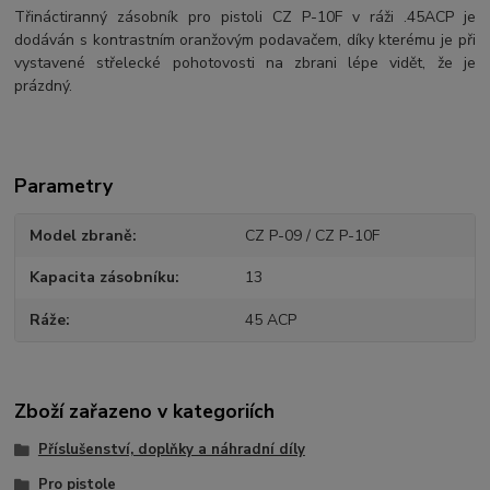
Třináctiranný zásobník pro pistoli CZ P-10F v ráži .45ACP je
dodáván s kontrastním oranžovým podavačem, díky kterému je při
vystavené střelecké pohotovosti na zbrani lépe vidět, že je
prázdný.
Parametry
Model zbraně
CZ P-09 / CZ P-10F
Kapacita zásobníku
13
Ráže
45 ACP
Zboží zařazeno v kategoriích
Příslušenství, doplňky a náhradní díly
Pro pistole