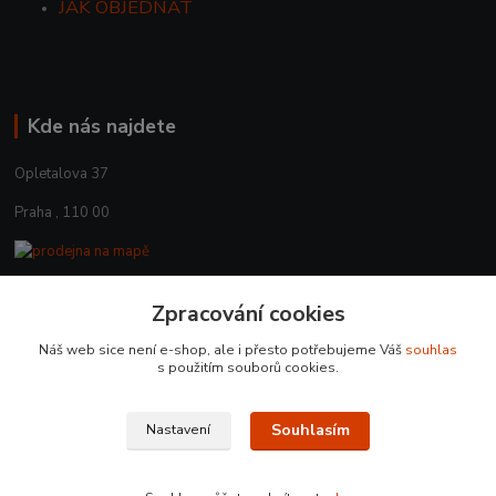
JAK OBJEDNAT
Kde nás najdete
Opletalova 37
Praha , 110 00
Zpracování cookies
Kontakty
Náš web sice není e-shop, ale i přesto potřebujeme Váš
souhlas
+420 225 375 800
s použitím souborů cookies.
prodejna.praha@czub.cz
Souhlasím
Nastavení