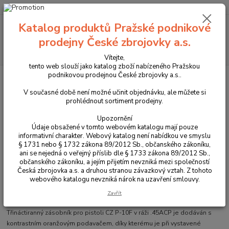
+420 225 375 800
Menu
Katalog produktů Pražské podnikové
prodejny České zbrojovky a.s.
Hledat
Vítejte,
tento web slouží jako katalog zboží nabízeného Pražskou
podnikovou prodejnou České zbrojovky a.s..
Úvod
Příslušenství, doplňky a náhradní díly
Pro pistole
Zásobníky
Zásobník pro CZ P-10 F 13 ran .45ACP
V současné době není možné učinit objednávku, ale můžete si
prohlédnout sortiment prodejny.
Zásobník pro CZ P-10 F 13 ran
.45ACP
Upozornění
Údaje obsažené v tomto webovém katalogu mají pouze
informativní charakter. Webový katalog není nabídkou ve smyslu
§ 1731 nebo § 1732 zákona 89/2012 Sb., občanského zákoníku,
ani se nejedná o veřejný příslib dle § 1733 zákona 89/2012 Sb.,
občanského zákoníku, a jejím přijetím nevzniká mezi společností
Česká zbrojovka a.s. a druhou stranou závazkový vztah. Z tohoto
webového katalogu nevzniká nárok na uzavření smlouvy.
Zavřít
Třináctiranný zásobník pro pistoli CZ P-10F v ráži .45ACP je dodáván s
kontrastním oranžovým podavačem, díky kterému je při vystavené