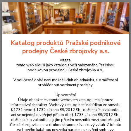
+420 225 375 800
Menu
Hledat
Katalog produktů Pražské podnikové
Úvod
Střelecké terče a záslepky
Záslepka na terč 19mm bílá
prodejny České zbrojovky a.s.
Záslepka na terč 19mm bílá
Vítejte,
tento web slouží jako katalog zboží nabízeného Pražskou
podnikovou prodejnou České zbrojovky a.s..
V současné době není možné učinit objednávku, ale můžete si
prohlédnout sortiment prodejny.
Upozornění
Údaje obsažené v tomto webovém katalogu mají pouze
informativní charakter. Webový katalog není nabídkou ve smyslu
§ 1731 nebo § 1732 zákona 89/2012 Sb., občanského zákoníku,
ani se nejedná o veřejný příslib dle § 1733 zákona 89/2012 Sb.,
občanského zákoníku, a jejím přijetím nevzniká mezi společností
Česká zbrojovka a.s. a druhou stranou závazkový vztah. Z tohoto
webového katalogu nevzniká nárok na uzavření smlouvy.