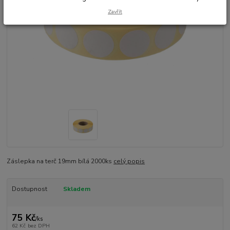
Zavřít
Záslepka na terč 19mm bílá 2000ks
celý popis
Dostupnost
Skladem
75 Kč
/
ks
62 Kč
bez DPH