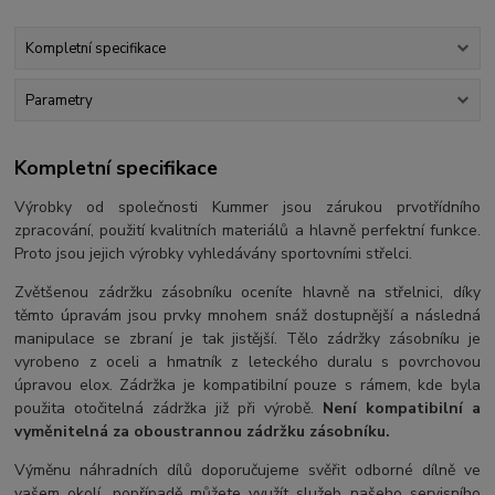
Kompletní specifikace
Parametry
Kompletní specifikace
Výrobky od společnosti Kummer jsou zárukou prvotřídního
zpracování, použití kvalitních materiálů a hlavně perfektní funkce.
Proto jsou jejich výrobky vyhledávány sportovními střelci.
Zvětšenou zádržku zásobníku oceníte hlavně na střelnici, díky
těmto úpravám jsou prvky mnohem snáž dostupnější a následná
manipulace se zbraní je tak jistější. Tělo zádržky zásobníku je
vyrobeno z oceli a hmatník z leteckého duralu s povrchovou
úpravou elox. Zádržka je kompatibilní pouze s rámem, kde byla
použita otočitelná zádržka již při výrobě.
Není kompatibilní a
vyměnitelná za oboustrannou zádržku zásobníku.
Výměnu náhradních dílů doporučujeme svěřit odborné dílně ve
vašem okolí, popřípadě můžete využít služeb našeho servisního