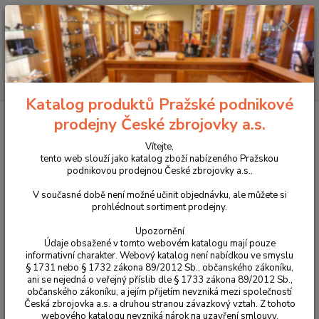
+420 225 375 800
Menu
Hledat
Katalog produktů Pražské podnikové
Úvod
Příslušenství, doplňky a náhradní díly
Pro pistole
Tuning zbraní
prodejny České zbrojovky a.s.
Zádržka zásobníku pro CZ P-10
Vítejte,
Zádržka zásobníku pro CZ P-10
tento web slouží jako katalog zboží nabízeného Pražskou
podnikovou prodejnou České zbrojovky a.s..
V současné době není možné učinit objednávku, ale můžete si
prohlédnout sortiment prodejny.
Upozornění
Údaje obsažené v tomto webovém katalogu mají pouze
informativní charakter. Webový katalog není nabídkou ve smyslu
§ 1731 nebo § 1732 zákona 89/2012 Sb., občanského zákoníku,
ani se nejedná o veřejný příslib dle § 1733 zákona 89/2012 Sb.,
občanského zákoníku, a jejím přijetím nevzniká mezi společností
Česká zbrojovka a.s. a druhou stranou závazkový vztah. Z tohoto
webového katalogu nevzniká nárok na uzavření smlouvy.