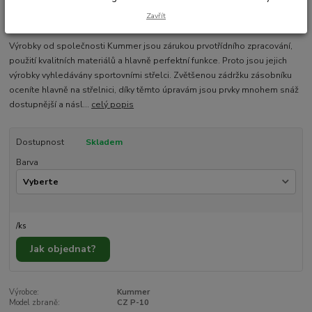
Zavřít
Výrobky od společnosti Kummer jsou zárukou prvotřídního zpracování,
použití kvalitních materiálů a hlavně perfektní funkce. Proto jsou jejich
výrobky vyhledávány sportovními střelci. Zvětšenou zádržku zásobníku
oceníte hlavně na střelnici, díky těmto úpravám jsou prvky mnohem snáž
dostupnější a násl...
celý popis
Dostupnost
Skladem
Barva
/
ks
Jak objednat?
Výrobce:
Kummer
Model zbraně:
CZ P-10