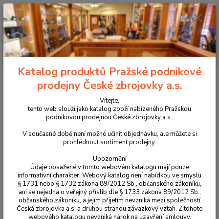
+420 225 375 800
Menu
Hledat
Katalog produktů Pražské podnikové
Úvod
Příslušenství, doplňky a náhradní díly
Pro pistole
Náhradní díly
prodejny České zbrojovky a.s.
CZ P-07 / CZ P-09
Záchyt závěru pro CZ P-07 / CZ P-09 díl č.4
Vítejte,
Záchyt závěru pro CZ P-07 / CZ P-
tento web slouží jako katalog zboží nabízeného Pražskou
podnikovou prodejnou České zbrojovky a.s..
09 díl č.4
V současné době není možné učinit objednávku, ale můžete si
prohlédnout sortiment prodejny.
Upozornění
Údaje obsažené v tomto webovém katalogu mají pouze
informativní charakter. Webový katalog není nabídkou ve smyslu
§ 1731 nebo § 1732 zákona 89/2012 Sb., občanského zákoníku,
ani se nejedná o veřejný příslib dle § 1733 zákona 89/2012 Sb.,
občanského zákoníku, a jejím přijetím nevzniká mezi společností
Česká zbrojovka a.s. a druhou stranou závazkový vztah. Z tohoto
webového katalogu nevzniká nárok na uzavření smlouvy.