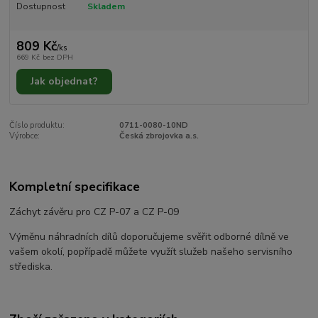
Dostupnost
Skladem
809 Kč
/
ks
669 Kč
bez DPH
Jak objednat?
Číslo produktu:
0711-0080-10ND
Výrobce:
Česká zbrojovka a.s.
Kompletní specifikace
Záchyt závěru pro CZ P-07 a CZ P-09
Výměnu náhradních dílů doporučujeme svěřit odborné dílně ve
vašem okolí, popřípadě můžete využít služeb našeho servisního
střediska.