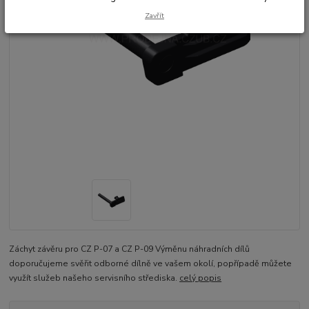
Zavřít
Záchyt závěru pro CZ P-07 a CZ P-09 Výměnu náhradních dílů
doporučujeme svěřit odborné dílně ve vašem okolí, popřípadě můžete
využít služeb našeho servisního střediska.
celý popis