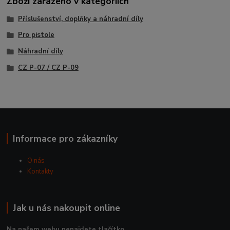
Zboží zařazeno v kategoriích
Příslušenství, doplňky a náhradní díly
Pro pistole
Náhradní díly
CZ P-07 / CZ P-09
Informace pro zákazníky
O nás
Kontakty
Jak u nás nakoupit online
Na našem webu nenajdete tlačítko