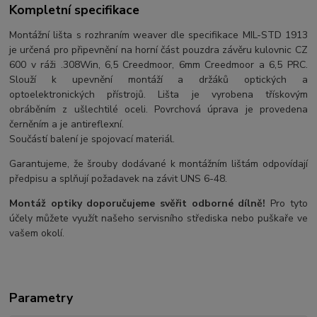
Kompletní specifikace
Montážní lišta s rozhraním weaver dle specifikace MIL-STD 1913
je určená pro připevnění na horní část pouzdra závěru kulovnic CZ
600 v ráži .308Win, 6,5 Creedmoor, 6mm Creedmoor a 6,5 PRC.
Slouží k upevnění montáží a držáků optických a
optoelektronických přístrojů. Lišta je vyrobena třískovým
obráběním z ušlechtilé oceli. Povrchová úprava je provedena
černěním a je antireflexní.
Součástí balení je spojovací materiál.
Garantujeme, že šrouby dodávané k montážním lištám odpovídají
předpisu a splňují požadavek na závit UNS 6-48.
Montáž optiky doporučujeme svěřit odborné dílně!
Pro tyto
účely můžete využít našeho servisního střediska nebo puškaře ve
vašem okolí.
Parametry