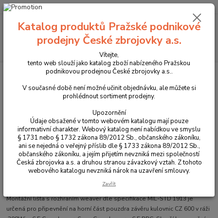
+420 225 375 800
Menu
Katalog produktů Pražské podnikové
prodejny České zbrojovky a.s.
Hledat
Vítejte,
tento web slouží jako katalog zboží nabízeného Pražskou
podnikovou prodejnou České zbrojovky a.s..
Úvod
Optika
Montáže, weaver lišty
Weaver lišta pro CZ 600
Medium
V současné době není možné učinit objednávku, ale můžete si
prohlédnout sortiment prodejny.
Weaver lišta pro CZ 600 Medium
Upozornění
Údaje obsažené v tomto webovém katalogu mají pouze
informativní charakter. Webový katalog není nabídkou ve smyslu
§ 1731 nebo § 1732 zákona 89/2012 Sb., občanského zákoníku,
ani se nejedná o veřejný příslib dle § 1733 zákona 89/2012 Sb.,
občanského zákoníku, a jejím přijetím nevzniká mezi společností
Česká zbrojovka a.s. a druhou stranou závazkový vztah. Z tohoto
webového katalogu nevzniká nárok na uzavření smlouvy.
4401-0010-02
Zavřít
Montážní lišta s rozhraním weaver dle specifikace MIL-STD 1913 je
určená pro připevnění na horní část pouzdra závěru kulovnic CZ 600 v ráži