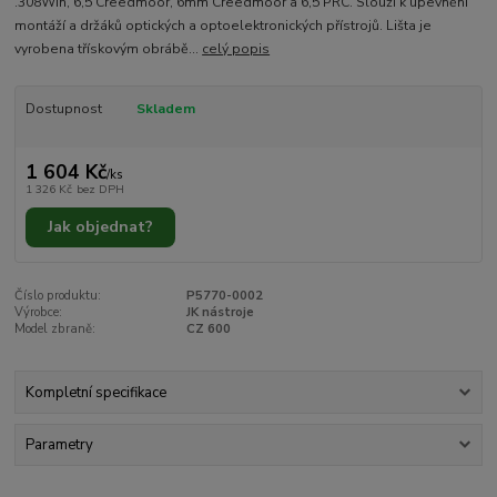
.308Win, 6,5 Creedmoor, 6mm Creedmoor a 6,5 PRC. Slouží k upevnění
montáží a držáků optických a optoelektronických přístrojů. Lišta je
vyrobena třískovým obrábě...
celý popis
Dostupnost
Skladem
1 604 Kč
/
ks
1 326 Kč
bez DPH
Jak objednat?
Číslo produktu:
P5770-0002
Výrobce:
JK nástroje
Model zbraně:
CZ 600
Kompletní specifikace
Parametry