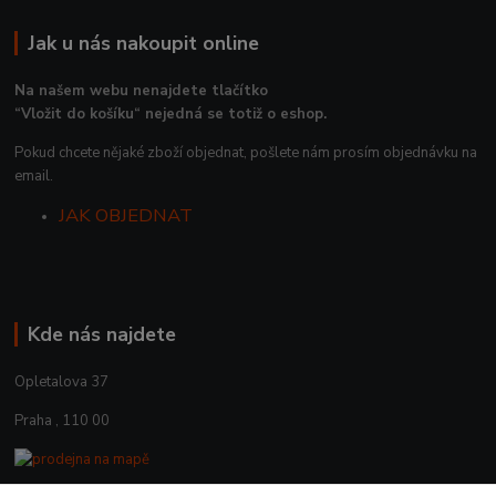
Jak u nás nakoupit online
Na našem webu nenajdete tlačítko
“Vložit do košíku“ nejedná se totiž o eshop.
Pokud chcete nějaké zboží objednat, pošlete nám prosím objednávku na
email.
JAK OBJEDNAT
Kde nás najdete
Opletalova 37
Praha , 110 00