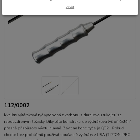
Zavřít
112/0002
Kvalitní výtěráková tyč vyrobená z karbonu s duralovou rukojetí se
rapouzdřenými ložisky. Díky této konstrukci se výtěráková tyč při čištění
přesně přizpůsobí vývrtu hlavně. Závit na konci tyče je 8/32". Pokud
chcete bez problémů používat současně vytěráky z USA (TIPTON, PRO