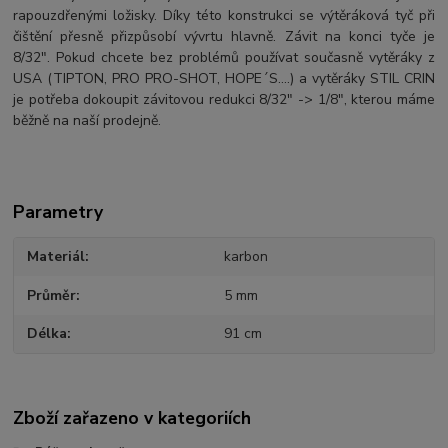
rapouzdřenými ložisky. Díky této konstrukci se výtěráková tyč při
čištění přesně přizpůsobí vývrtu hlavně. Závit na konci tyče je
8/32". Pokud chcete bez problémů používat současně vytěráky z
USA (TIPTON, PRO PRO-SHOT, HOPE´S….) a vytěráky STIL CRIN
je potřeba dokoupit závitovou redukci 8/32" -> 1/8", kterou máme
běžně na naší prodejně.
Parametry
Materiál
karbon
Průměr
5 mm
Délka
91 cm
Zboží zařazeno v kategoriích