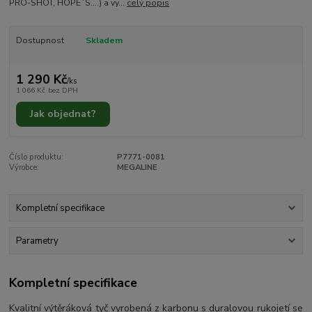
PRO-SHOT, HOPE´S….) a vy...
celý popis
Dostupnost
Skladem
1 290 Kč
/
ks
1 066 Kč
bez DPH
Jak objednat?
Číslo produktu:
P7771-0081
Výrobce:
MEGALINE
Kompletní specifikace
Parametry
Kompletní specifikace
Kvalitní výtěráková tyč vyrobená z karbonu s duralovou rukojetí se