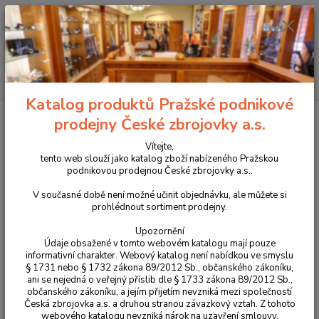
+420 225 375 800
Menu
Hledat
Katalog produktů Pražské podnikové
Úvod
Péče o zbraně
Výtěráková tyč Megaline karbon 91cm
prodejny České zbrojovky a.s.
Výtěráková tyč Megaline karbon
Vítejte,
tento web slouží jako katalog zboží nabízeného Pražskou
91cm
podnikovou prodejnou České zbrojovky a.s..
V současné době není možné učinit objednávku, ale můžete si
prohlédnout sortiment prodejny.
Upozornění
Údaje obsažené v tomto webovém katalogu mají pouze
informativní charakter. Webový katalog není nabídkou ve smyslu
§ 1731 nebo § 1732 zákona 89/2012 Sb., občanského zákoníku,
ani se nejedná o veřejný příslib dle § 1733 zákona 89/2012 Sb.,
občanského zákoníku, a jejím přijetím nevzniká mezi společností
Česká zbrojovka a.s. a druhou stranou závazkový vztah. Z tohoto
webového katalogu nevzniká nárok na uzavření smlouvy.