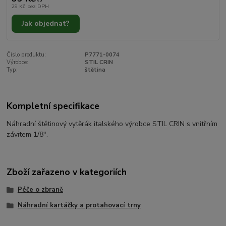
29 Kč
bez DPH
Jak objednat?
Číslo produktu:
P7771-0074
Výrobce:
STIL CRIN
Typ:
štětina
Kompletní specifikace
Náhradní štětinový vytěrák italského výrobce STIL CRIN s vnitřním
závitem 1/8".
Zboží zařazeno v kategoriích
Péče o zbraně
Náhradní kartáčky a protahovací trny