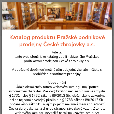
+420 225 375 800
Menu
Hledat
Katalog produktů Pražské podnikové
Úvod
Péče o zbraně
Vytěrák štětina .44/.45
prodejny České zbrojovky a.s.
Vytěrák štětina .44/.45
Vítejte,
tento web slouží jako katalog zboží nabízeného Pražskou
podnikovou prodejnou České zbrojovky a.s..
V současné době není možné učinit objednávku, ale můžete si
prohlédnout sortiment prodejny.
Upozornění
Údaje obsažené v tomto webovém katalogu mají pouze
informativní charakter. Webový katalog není nabídkou ve smyslu
§ 1731 nebo § 1732 zákona 89/2012 Sb., občanského zákoníku,
ani se nejedná o veřejný příslib dle § 1733 zákona 89/2012 Sb.,
občanského zákoníku, a jejím přijetím nevzniká mezi společností
Česká zbrojovka a.s. a druhou stranou závazkový vztah. Z tohoto
webového katalogu nevzniká nárok na uzavření smlouvy.