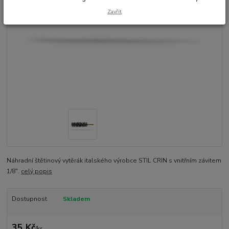
Zavřít
Náhradní štětinový vytěrák italského výrobce STIL CRIN s vnitřním závitem
1/8".
celý popis
Dostupnost
Skladem
35 Kč
/
ks