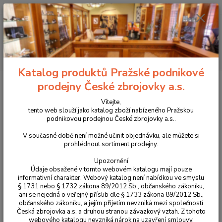
+420 225 375 800
Menu
Hledat
Katalog produktů Pražské podnikové
Úvod
Péče o zbraně
Vytěrák bronz .44/.45
prodejny České zbrojovky a.s.
Vytěrák bronz .44/.45
Vítejte,
tento web slouží jako katalog zboží nabízeného Pražskou
podnikovou prodejnou České zbrojovky a.s..
V současné době není možné učinit objednávku, ale můžete si
prohlédnout sortiment prodejny.
Upozornění
Údaje obsažené v tomto webovém katalogu mají pouze
informativní charakter. Webový katalog není nabídkou ve smyslu
§ 1731 nebo § 1732 zákona 89/2012 Sb., občanského zákoníku,
ani se nejedná o veřejný příslib dle § 1733 zákona 89/2012 Sb.,
občanského zákoníku, a jejím přijetím nevzniká mezi společností
Česká zbrojovka a.s. a druhou stranou závazkový vztah. Z tohoto
webového katalogu nevzniká nárok na uzavření smlouvy.