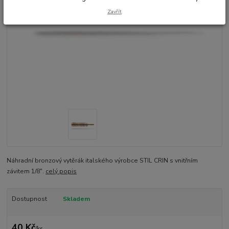
Zavřít
Náhradní bronzový vytěrák italského výrobce STIL CRIN s vnitřním
závitem 1/8".
celý popis
Dostupnost
Skladem
40 Kč
/
ks