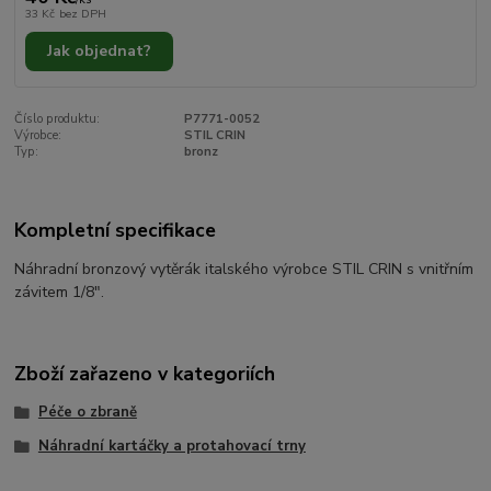
33 Kč
bez DPH
Jak objednat?
Číslo produktu:
P7771-0052
Výrobce:
STIL CRIN
Typ:
bronz
Kompletní specifikace
Náhradní bronzový vytěrák italského výrobce STIL CRIN s vnitřním
závitem 1/8".
Zboží zařazeno v kategoriích
Péče o zbraně
Náhradní kartáčky a protahovací trny