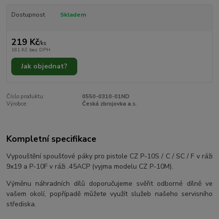
Dostupnost
Skladem
219 Kč
/
ks
181 Kč
bez DPH
Jak objednat?
Číslo produktu:
0550-0310-01ND
Výrobce:
Česká zbrojovka a.s.
Kompletní specifikace
Vypouštění spoušťové páky pro pistole CZ P-10S / C / SC / F v ráži
9x19 a P-10F v ráži .45ACP (vyjma modelu CZ P-10M).
Výměnu náhradních dílů doporučujeme svěřit odborné dílně ve
vašem okolí, popřípadě můžete využít služeb našeho servisního
střediska.