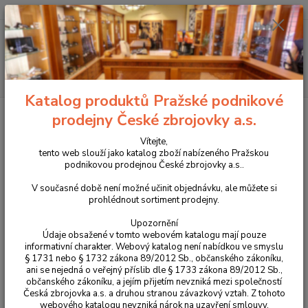
+420 225 375 800
Menu
Hledat
Katalog produktů Pražské podnikové
Úvod
Příslušenství, doplňky a náhradní díly
Pro pistole
Náhradní díly
prodejny České zbrojovky a.s.
CZ P-10
Vypouštění spoušťové páky pro CZ P-10S / C / SC / F díl č.10
Vítejte,
Vypouštění spoušťové páky pro
tento web slouží jako katalog zboží nabízeného Pražskou
podnikovou prodejnou České zbrojovky a.s..
CZ P-10S / C / SC / F díl č.10
V současné době není možné učinit objednávku, ale můžete si
prohlédnout sortiment prodejny.
Upozornění
Údaje obsažené v tomto webovém katalogu mají pouze
informativní charakter. Webový katalog není nabídkou ve smyslu
§ 1731 nebo § 1732 zákona 89/2012 Sb., občanského zákoníku,
ani se nejedná o veřejný příslib dle § 1733 zákona 89/2012 Sb.,
občanského zákoníku, a jejím přijetím nevzniká mezi společností
Česká zbrojovka a.s. a druhou stranou závazkový vztah. Z tohoto
webového katalogu nevzniká nárok na uzavření smlouvy.