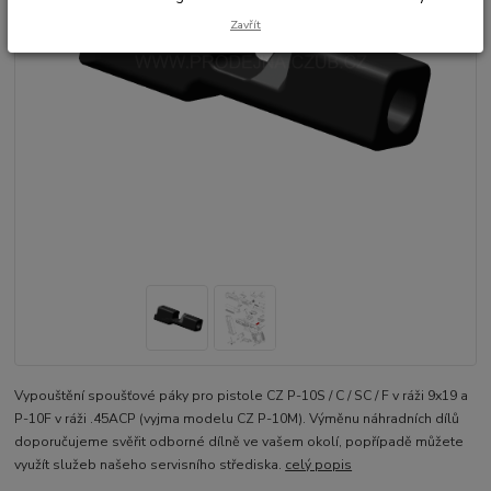
Zavřít
Vypouštění spoušťové páky pro pistole CZ P-10S / C / SC / F v ráži 9x19 a
P-10F v ráži .45ACP (vyjma modelu CZ P-10M). Výměnu náhradních dílů
doporučujeme svěřit odborné dílně ve vašem okolí, popřípadě můžete
využít služeb našeho servisního střediska.
celý popis