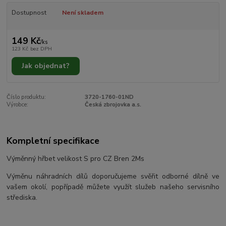
Dostupnost
Není skladem
149 Kč
/
ks
123 Kč
bez DPH
Jak objednat?
Číslo produktu:
3720-1760-01ND
Výrobce:
Česká zbrojovka a.s.
Kompletní specifikace
Výměnný hřbet velikost S pro CZ Bren 2Ms
Výměnu náhradních dílů doporučujeme svěřit odborné dílně ve
vašem okolí, popřípadě můžete využít služeb našeho servisního
střediska.