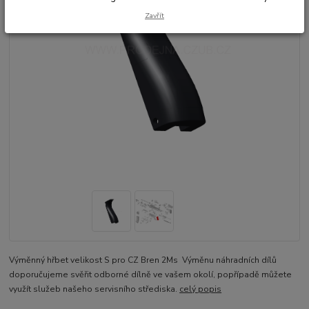
Zavřít
Výměnný hřbet velikost S pro CZ Bren 2Ms Výměnu náhradních dílů
doporučujeme svěřit odborné dílně ve vašem okolí, popřípadě můžete
využít služeb našeho servisního střediska.
celý popis