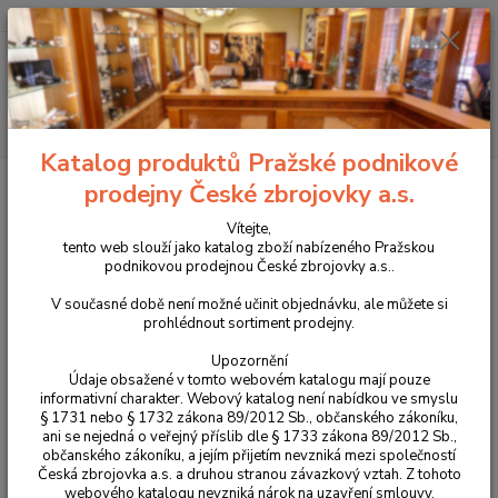
+420 225 375 800
Menu
Hledat
Katalog produktů Pražské podnikové
Úvod
Příslušenství, doplňky a náhradní díly
Pro samonabíjecí pušky a
prodejny České zbrojovky a.s.
karabiny
Náhradní díly
CZ Bren 2 MS
Výměnný hřbet velikost S pro
CZ Bren 2Ms díl č.: 65
Vítejte,
tento web slouží jako katalog zboží nabízeného Pražskou
Výměnný hřbet velikost S pro CZ
podnikovou prodejnou České zbrojovky a.s..
Bren 2Ms díl č.: 65
V současné době není možné učinit objednávku, ale můžete si
prohlédnout sortiment prodejny.
Upozornění
Údaje obsažené v tomto webovém katalogu mají pouze
informativní charakter. Webový katalog není nabídkou ve smyslu
§ 1731 nebo § 1732 zákona 89/2012 Sb., občanského zákoníku,
ani se nejedná o veřejný příslib dle § 1733 zákona 89/2012 Sb.,
občanského zákoníku, a jejím přijetím nevzniká mezi společností
Česká zbrojovka a.s. a druhou stranou závazkový vztah. Z tohoto
webového katalogu nevzniká nárok na uzavření smlouvy.