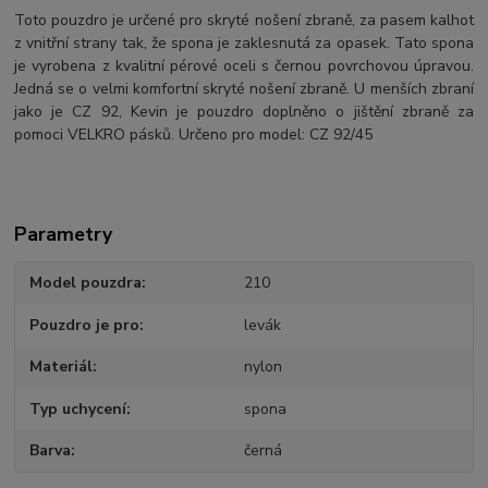
Toto pouzdro je určené pro skryté nošení zbraně, za pasem kalhot
z vnitřní strany tak, že spona je zaklesnutá za opasek. Tato spona
je vyrobena z kvalitní pérové oceli s černou povrchovou úpravou.
Jedná se o velmi komfortní skryté nošení zbraně. U menších zbraní
jako je CZ 92, Kevin je pouzdro doplněno o jištění zbraně za
pomoci VELKRO pásků. Určeno pro model: CZ 92/45
Parametry
Model pouzdra
210
Pouzdro je pro
levák
Materiál
nylon
Typ uchycení
spona
Barva
černá