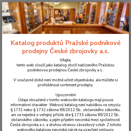
+420 225 375 800
Menu
Hledat
Katalog produktů Pražské podnikové
Úvod
Pouzdra, kufry na zbraně a batohy
Látková pouzdra
Pouzdra
prodejny České zbrojovky a.s.
na krátké zbraně
Vnitřní nylonové pouzdro DASTA pro CZ 45/92 model 210
LEVÉ
Vítejte,
tento web slouží jako katalog zboží nabízeného Pražskou
Vnitřní nylonové pouzdro DASTA
podnikovou prodejnou České zbrojovky a.s..
pro CZ 45/92 model 210 LEVÉ
V současné době není možné učinit objednávku, ale můžete si
prohlédnout sortiment prodejny.
Upozornění
Údaje obsažené v tomto webovém katalogu mají pouze
informativní charakter. Webový katalog není nabídkou ve smyslu
§ 1731 nebo § 1732 zákona 89/2012 Sb., občanského zákoníku,
ani se nejedná o veřejný příslib dle § 1733 zákona 89/2012 Sb.,
občanského zákoníku, a jejím přijetím nevzniká mezi společností
Česká zbrojovka a.s. a druhou stranou závazkový vztah. Z tohoto
webového katalogu nevzniká nárok na uzavření smlouvy.