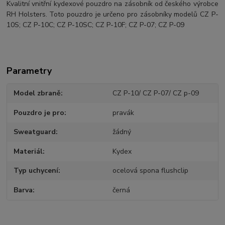
Kvalitní vnitřní kydexové pouzdro na zásobník od českého výrobce
RH Holsters. Toto pouzdro je určeno pro zásobníky modelů CZ P-
10S; CZ P-10C; CZ P-10SC; CZ P-10F; CZ P-07; CZ P-09
Parametry
Model zbraně
CZ P-10/ CZ P-07/ CZ p-09
Pouzdro je pro
pravák
Sweatguard
žádný
Materiál
Kydex
Typ uchycení
ocelová spona flushclip
Barva
černá