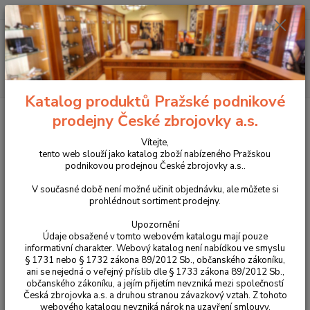
+420 225 375 800
Menu
Hledat
Katalog produktů Pražské podnikové
Úvod
Pouzdra, kufry na zbraně a batohy
Kydexová pouzdra
prodejny České zbrojovky a.s.
Zásobníková pouzdra
Vnitřní kydexové pouzdro na zásobník pro CZ P-10; CZ
P-07; CZ P-09
Vítejte,
tento web slouží jako katalog zboží nabízeného Pražskou
Vnitřní kydexové pouzdro na
podnikovou prodejnou České zbrojovky a.s..
zásobník pro CZ P-10; CZ P-07;
V současné době není možné učinit objednávku, ale můžete si
prohlédnout sortiment prodejny.
CZ P-09
Upozornění
Údaje obsažené v tomto webovém katalogu mají pouze
informativní charakter. Webový katalog není nabídkou ve smyslu
§ 1731 nebo § 1732 zákona 89/2012 Sb., občanského zákoníku,
ani se nejedná o veřejný příslib dle § 1733 zákona 89/2012 Sb.,
občanského zákoníku, a jejím přijetím nevzniká mezi společností
Česká zbrojovka a.s. a druhou stranou závazkový vztah. Z tohoto
webového katalogu nevzniká nárok na uzavření smlouvy.