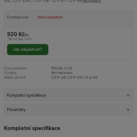
10C; CZ P-10SC; CZ P-10F; CZ P-07; CZ P-09
celý popis
Dostupnost
Není skladem
920 Kč
/
ks
760 Kč
bez DPH
Jak objednat?
Číslo produktu:
P5125-1121
Výrobce:
RH Holsters
Model zbraně:
CZ P-10/ CZ P-07/ CZ p-09
Kompletní specifikace
Parametry
Kompletní specifikace