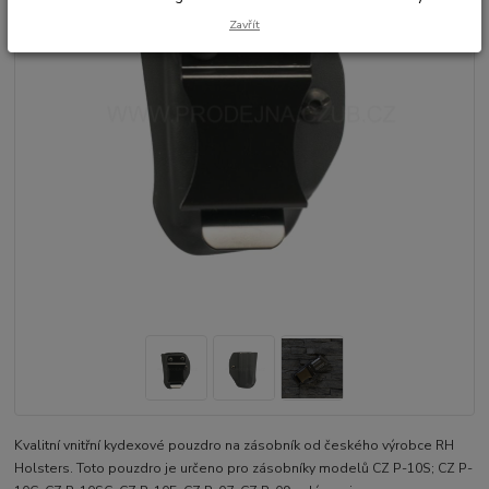
Zavřít
Kvalitní vnitřní kydexové pouzdro na zásobník od českého výrobce RH
Holsters. Toto pouzdro je určeno pro zásobníky modelů CZ P-10S; CZ P-