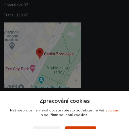
Opletalova 37
Praha , 110 00
Zpracování cookies
Kontakty
Náš web sice není e-shop, ale i přesto potřebujeme Váš
souhlas
+420 225 375 800
s použitím souborů cookies.
prodejna.praha@czub.cz