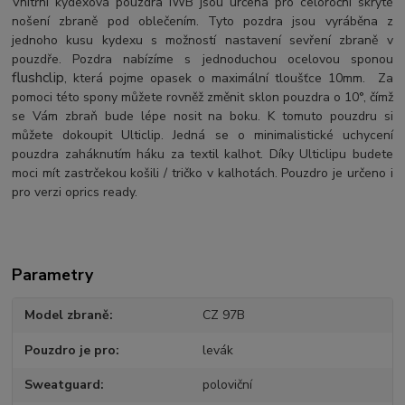
Vnitřní kydexová pouzdra IWB jsou určena pro celoroční skryté
nošení zbraně pod oblečením. Tyto pozdra jsou vyráběna z
jednoho kusu kydexu s možností nastavení sevření zbraně v
pouzdře. Pozdra nabízíme s jednoduchou ocelovou sponou
flushclip
, která pojme opasek o maximální tloušťce 10mm. Za
pomoci této spony můžete rovněž změnit sklon pouzdra o 10°, čímž
se Vám zbraň bude lépe nosit na boku. K tomuto pouzdru si
můžete dokoupit Ulticlip. Jedná se o minimalistické uchycení
pouzdra zaháknutím háku za textil kalhot. Díky Ulticlipu budete
moci mít zastrčekou košili / tričko v kalhotách. Pouzdro je určeno i
pro verzi oprics ready.
Parametry
Model zbraně
CZ 97B
Pouzdro je pro
levák
Sweatguard
poloviční