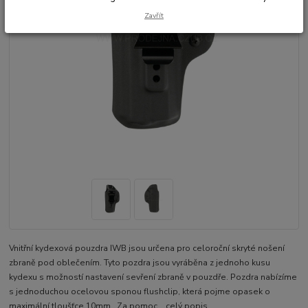
Zavřít
Vnitřní kydexová pouzdra IWB jsou určena pro celoroční skryté nošení
zbraně pod oblečením. Tyto pozdra jsou vyráběna z jednoho kusu
kydexu s možností nastavení sevření zbraně v pouzdře. Pozdra nabízíme
s jednoduchou ocelovou sponou flushclip, která pojme opasek o
maximální tloušťce 10mm. Za pomoc...
celý popis