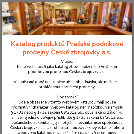
+420 225 375 800
Menu
Hledat
Katalog produktů Pražské podnikové
Úvod
Pouzdra, kufry na zbraně a batohy
Kydexová pouzdra
IWB-
prodejny České zbrojovky a.s.
vnitřní pouzdra
Vnitřní kydexové pouzdro IWB pro CZ 97 LEVÉ
Vítejte,
Vnitřní kydexové pouzdro IWB
tento web slouží jako katalog zboží nabízeného Pražskou
podnikovou prodejnou České zbrojovky a.s..
pro CZ 97 LEVÉ
V současné době není možné učinit objednávku, ale můžete si
prohlédnout sortiment prodejny.
Upozornění
Údaje obsažené v tomto webovém katalogu mají pouze
informativní charakter. Webový katalog není nabídkou ve smyslu
§ 1731 nebo § 1732 zákona 89/2012 Sb., občanského zákoníku,
ani se nejedná o veřejný příslib dle § 1733 zákona 89/2012 Sb.,
občanského zákoníku, a jejím přijetím nevzniká mezi společností
Česká zbrojovka a.s. a druhou stranou závazkový vztah. Z tohoto
webového katalogu nevzniká nárok na uzavření smlouvy.