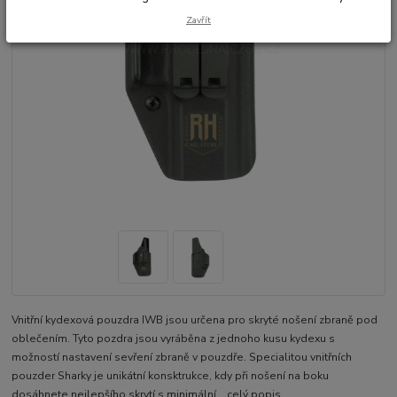
Zavřít
Vnitřní kydexová pouzdra IWB jsou určena pro skryté nošení zbraně pod
oblečením. Tyto pozdra jsou vyráběna z jednoho kusu kydexu s
možností nastavení sevření zbraně v pouzdře. Specialitou vnitřních
pouzder Sharky je unikátní konsktrukce, kdy při nošení na boku
dosáhnete nejlepšího skrytí s minimální...
celý popis