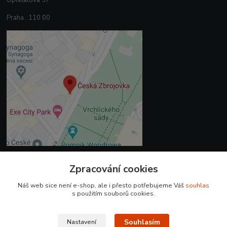
Opletalova 37
Praha , 110 00
Zpracování cookies
Kontakty
Náš web sice není e-shop, ale i přesto potřebujeme Váš
souhlas
+420 225 375 800
s použitím souborů cookies.
prodejna.praha@czub.cz
Souhlasím
Nastavení