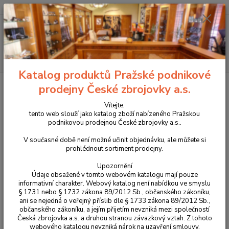
+420 225 375 800
Menu
Hledat
Katalog produktů Pražské podnikové
Úvod
Pouzdra, kufry na zbraně a batohy
Vnitřní kydexové pouzdro IWB
prodejny České zbrojovky a.s.
Sharky pro CZ P-10 PRAVÉ
Vítejte,
Vnitřní kydexové pouzdro IWB
tento web slouží jako katalog zboží nabízeného Pražskou
podnikovou prodejnou České zbrojovky a.s..
Sharky pro CZ P-10 PRAVÉ
V současné době není možné učinit objednávku, ale můžete si
prohlédnout sortiment prodejny.
Upozornění
Údaje obsažené v tomto webovém katalogu mají pouze
informativní charakter. Webový katalog není nabídkou ve smyslu
§ 1731 nebo § 1732 zákona 89/2012 Sb., občanského zákoníku,
ani se nejedná o veřejný příslib dle § 1733 zákona 89/2012 Sb.,
občanského zákoníku, a jejím přijetím nevzniká mezi společností
Česká zbrojovka a.s. a druhou stranou závazkový vztah. Z tohoto
webového katalogu nevzniká nárok na uzavření smlouvy.