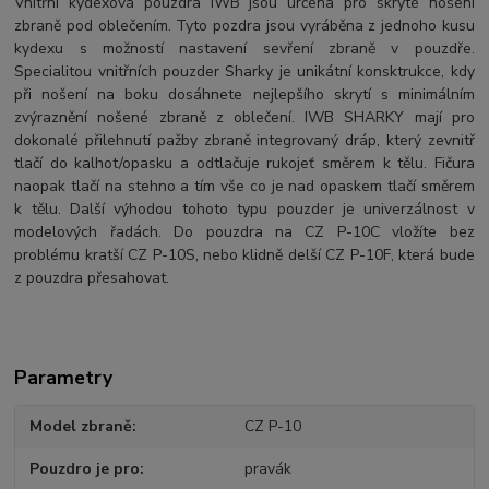
Vnitřní kydexová pouzdra IWB jsou určena pro skryté nošení
zbraně pod oblečením. Tyto pozdra jsou vyráběna z jednoho kusu
kydexu s možností nastavení sevření zbraně v pouzdře.
Specialitou vnitřních pouzder Sharky je unikátní konsktrukce, kdy
při nošení na boku dosáhnete nejlepšího skrytí s minimálním
zvýraznění nošené zbraně z oblečení. IWB SHARKY mají pro
dokonalé přilehnutí pažby zbraně integrovaný dráp, který zevnitř
tlačí do kalhot/opasku a odtlačuje rukojeť směrem k tělu. Fičura
naopak tlačí na stehno a tím vše co je nad opaskem tlačí směrem
k tělu. Další výhodou tohoto typu pouzder je univerzálnost v
modelových řadách. Do pouzdra na CZ P-10C vložíte bez
problému kratší CZ P-10S, nebo klidně delší CZ P-10F, která bude
z pouzdra přesahovat.
Parametry
Model zbraně
CZ P-10
Pouzdro je pro
pravák